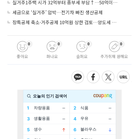
실거주1주택 시가 32억부터 종부세 부담↑…50억이면 454→979만원
세금으로 ‘실거주’ 압박…전기차 빠진 생산공제
장특공제 축소·거주공제 10억원 상한 검토…양도세 실거주 중심 개편
0
0
0
0
좋아요
화나요
슬퍼요
추가취재 원해요