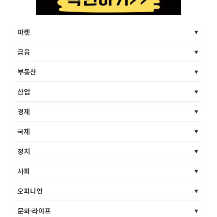
마켓
금융
부동산
산업
경제
국제
정치
사회
오피니언
문화·라이프