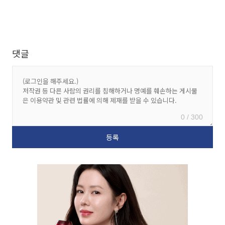
댓글
0 / 300