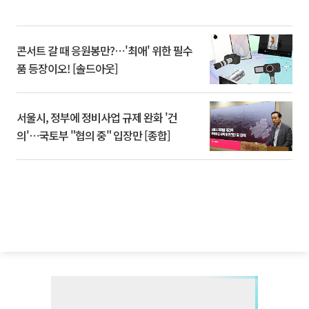
콘서트 갈 때 응원봉만?⋯'최애' 위한 필수
품 등장이오! [솔드아웃]
서울시, 정부에 정비사업 규제 완화 '건
의'⋯국토부 "협의 중" 입장만 [종합]