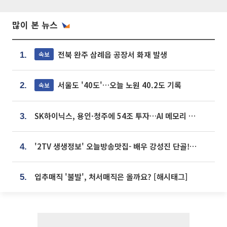
많이 본 뉴스
전북 완주 삼례읍 공장서 화재 발생
속보
1.
서울도 '40도'…오늘 노원 40.2도 기록
속보
2.
SK하이닉스, 용인·청주에 54조 투자…AI 메모리 생산기지 키운다
3.
'2TV 생생정보' 오늘방송맛집- 배우 강성진 단골! 쌀국수ㆍ푸팟퐁 커리 맛집 '블○○○'
4.
입추매직 '불발', 처서매직은 올까요? [해시태그]
5.