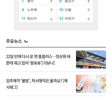
주요뉴스
22일 만에 다시 문 연 홈플러스…정상화 바
쁜데 재고 없어 ‘발동동’[가보니]
입추매직 '불발', 처서매직은 올까요? [해
시태그]