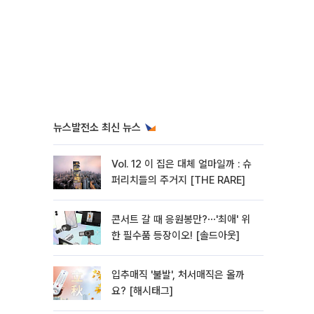
뉴스발전소 최신 뉴스
Vol. 12 이 집은 대체 얼마일까 : 슈
퍼리치들의 주거지 [THE RARE]
콘서트 갈 때 응원봉만?⋯'최애' 위
한 필수품 등장이오! [솔드아웃]
입추매직 '불발', 처서매직은 올까
요? [해시태그]