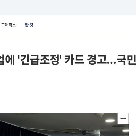
그래픽스
한 컷
에 '긴급조정' 카드 경고…국민