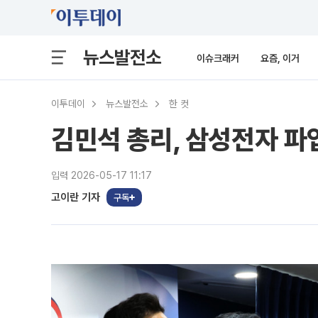
뉴스발전소
이슈크래커
요즘, 이거
이투데이
뉴스발전소
한 컷
김민석 총리, 삼성전자 파업
입력 2026-05-17 11:17
고이란 기자
구독