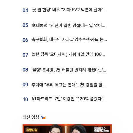
'굿 윌 헌팅' 배우 "기아 EV2 덕분에 살아"…교통사고 후 안전성 극찬
04
05
李대통령 “청년이 결혼 망설이는 일 없어야...제도상 불이익 조사”
축구협회, 대국민 사과…"압수수색·카드 논란 사죄, 강도 높은 쇄신"
06
놀란 감독 '오디세이', 개봉 4일 만에 100만 돌파⋯'왕사남' 보다 빠르다
07
08
'불명' 문세윤, 故 터틀맨 빈자리 채웠다…'거북이' 눈물의 최종 우승
09
추미애 "우리 목표는 연대"…故 강일출 할머니 흉상 제막
AT마드리드 ‘7번’ 이강인 “120% 쏟겠다”⋯시메오네 감독 “필요한 선수”
10
최신 영상