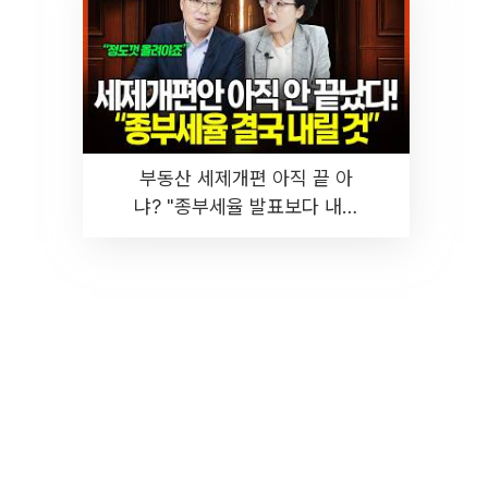
부동산 세제개편 아직 끝 아
냐? "종부세율 발표보다 내릴
것" 장기거주·양도세 전망 I 집
땅지성 I 김인만, 진미윤