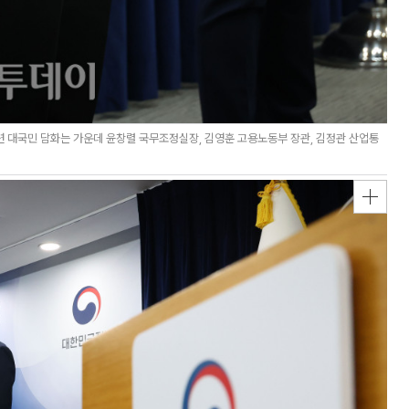
 대국민 담화는 가운데 윤창렬 국무조정실장, 김영훈 고용노동부 장관, 김정관 산업통