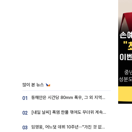
많이 본 뉴스
동해안은 시간당 80㎜ 폭우, 그 외 지역은 폭염…‘극과 극 날씨’
01
[내일 날씨] 폭염 한풀 꺾여도 무더위 계속⋯동해안 이틀 연속 비
02
임영웅, 어느덧 데뷔 10주년⋯"가진 것 없던 시절, 내 앞엔 20명의 팬뿐"
03