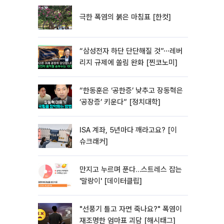
극한 폭염의 붉은 마침표 [한컷]
“삼성전자 하단 단단해질 것”⋯레버
리지 규제에 쏠림 완화 [찐코노미]
“한동훈은 ‘공한증’ 낮추고 장동혁은
‘공장증’ 키운다” [정치대학]
ISA 계좌, 5년마다 깨라고요? [이
슈크래커]
만지고 누르며 푼다…스트레스 잡는
'말랑이' [데이터클립]
"선풍기 틀고 자면 죽나요?" 폭염이
재조명한 엄마표 괴담 [해시태그]