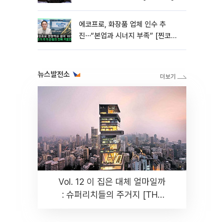
에코프로, 화장품 업체 인수 추
진⋯“본업과 시너지 부족” [찐코노
미]
뉴스발전소
Vol. 12 이 집은 대체 얼마일까
: 슈퍼리치들의 주거지 [THE
RARE]