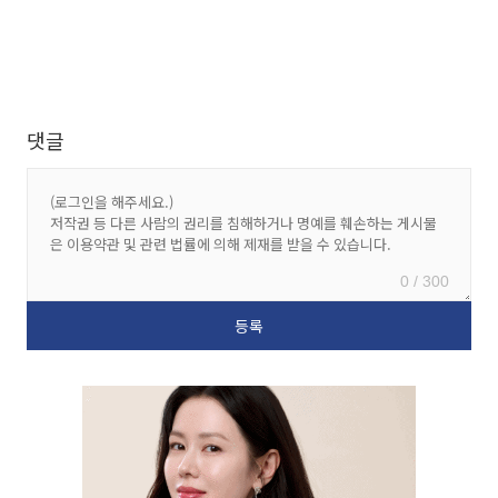
댓글
0 / 300