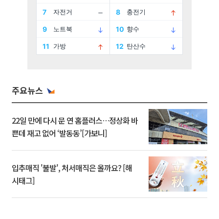
주요뉴스
22일 만에 다시 문 연 홈플러스…정상화 바
쁜데 재고 없어 ‘발동동’[가보니]
입추매직 '불발', 처서매직은 올까요? [해
시태그]