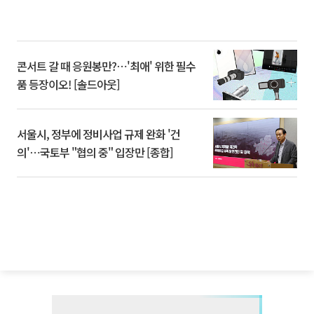
콘서트 갈 때 응원봉만?⋯'최애' 위한 필수
품 등장이오! [솔드아웃]
서울시, 정부에 정비사업 규제 완화 '건
의'⋯국토부 "협의 중" 입장만 [종합]