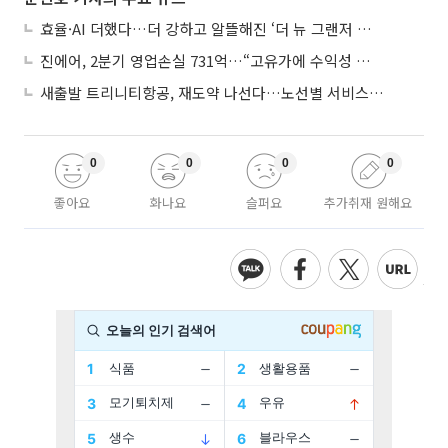
효율·AI 더했다…더 강하고 알뜰해진 ‘더 뉴 그랜저 하이브리드’
진에어, 2분기 영업손실 731억…“고유가에 수익성 악화”
새출발 트리니티항공, 재도약 나선다…노선별 서비스 차별화
0
0
0
0
좋아요
화나요
슬퍼요
추가취재 원해요