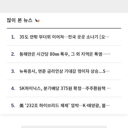
많이 본 뉴스
35도 안팎 무더위 이어져…전국 곳곳 소나기 [오늘 날씨]
1.
동해안은 시간당 80㎜ 폭우, 그 외 지역은 폭염…‘극과 극 날씨’
2.
뉴욕증시, 연준 금리인상 기대감 꺾이자 상승...S&P500 사상 최고치 [종합]
3.
SK하이닉스, 분기배당 375원 확정…주주환원책 9월로 앞당겨 발표
4.
美 ‘232조 하이브리드 제재’ 임박…K-태양광, 불확실성 털고 날개 다나
5.