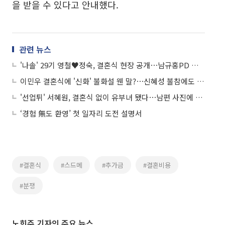
을 받을 수 있다고 안내했다.
관련 뉴스
'나솔' 29기 영철♥정숙, 결혼식 현장 공개⋯남규홍PD 또 단상 올랐다
이민우 결혼식에 '신화' 불화설 웬 말?⋯신혜성 불참에도 "감사하다"
'선업튀' 서혜원, 결혼식 없이 유부녀 됐다⋯남편 사진에 변우석 "축하해!"
‘경험 無도 환영’ 첫 일자리 도전 설명서
#결혼식
#스드메
#추가금
#결혼비용
#분쟁
노희주 기자의 주요 뉴스