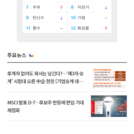
주요뉴스
후계자 없어도 회사는 남긴다?…‘제3자 승
계’ 시험대 오른 中企 현장 [기업승계 대전
환]
MSCI 발표 D-7…후보주 반등에 편입 기대
재점화