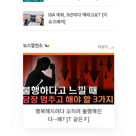
ISA 계좌, 5년마다 깨라고요? [이
슈크래커]
뉴스발전소
행복해지려다 오히려 불행해진
다⋯왜? [T 같은 F]