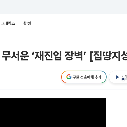
그래픽스
한 컷
무서운 ‘재진입 장벽’ [집땅지
기사
구글 선호매체 추가