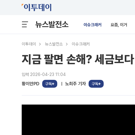
뉴스발전소
이슈크래커
요즘, 이거
이투데이
뉴스발전소
이슈크래커
지금 팔면 손해? 세금보다 
입력 2026-04-23 11:04
황이안PD
노희주 기자
구독
구독