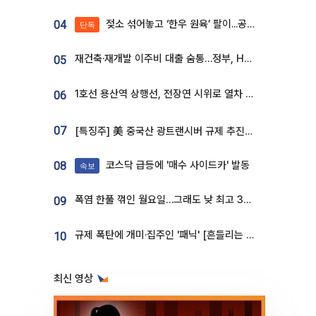
젖소 섞어놓고 ‘한우 원육’ 팔이...공영홈쇼핑 표기·검증 구멍
04
단독
재건축·재개발 이주비 대출 숨통…정부, HF 보증 신설 추진
05
1호선 용산역 상행선, 전장연 시위로 열차 무정차 운행
06
07
[특징주] 美 중국산 광트랜시버 규제 추진에 대한광통신 등 광통신株 강세
코스닥 급등에 '매수 사이드카' 발동
08
속보
폭염 한풀 꺾인 월요일…그래도 낮 최고 34도 [날씨]
09
규제 폭탄에 개미·집주인 '패닉' [흔들리는 룰, 출렁이는 시장]①
10
최신 영상