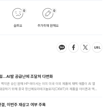
0
0
슬퍼요
추가취재 원해요
시험…AI발 공급난에 조달처 다변화
백악관 승인 원해 HP·에이서는 이미 미국 이외 제품에 채택 애플이 AI 열
대응하기 위해 중국 창신메모리테크놀로지(CXMT)의 제품을 아이폰과 맥북
 월스트리트저널(WSJ)은 9일(현지시간) 애플이 중국에서 판매하는 일부
판결, 이번주 재상고 여부 주목