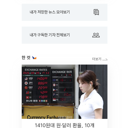
내가 저장한 뉴스 모아보기
내가 구독한 기자 전체보기
한 컷
1410원대 원·달러 환율, 10개