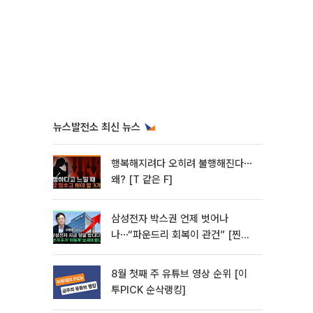
뉴스발전소 최신 뉴스
행복해지려다 오히려 불행해진다⋯
왜? [T 같은 F]
삼성전자 박스권 언제 벗어나
나⋯“파운드리 회복이 관건” [찐코
노미]
8월 첫째 주 유튜브 영상 순위 [이
투PICK 순삭랭킹]