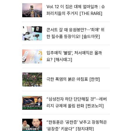
Vol. 12 이 집은 대체 얼마일까 : 슈
퍼리치들의 주거지 [THE RARE]
콘서트 갈 때 응원봉만?⋯'최애' 위
한 필수품 등장이오! [솔드아웃]
입추매직 '불발', 처서매직은 올까
요? [해시태그]
극한 폭염의 붉은 마침표 [한컷]
“삼성전자 하단 단단해질 것”⋯레버
리지 규제에 쏠림 완화 [찐코노미]
“한동훈은 ‘공한증’ 낮추고 장동혁은
‘공장증’ 키운다” [정치대학]