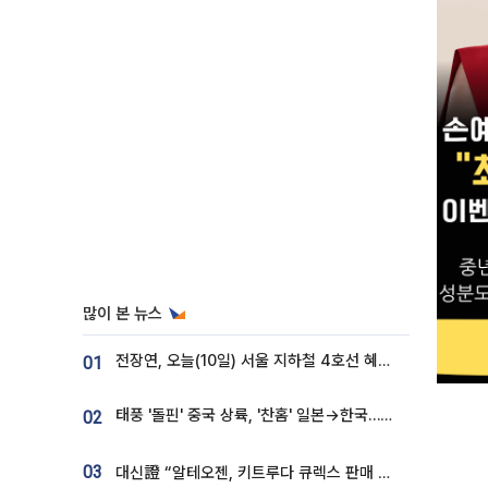
많이 본 뉴스
전장연, 오늘(10일) 서울 지하철 4호선 혜화역 시위…1호선 용산역 무정차
01
태풍 '돌핀' 중국 상륙, '찬홈' 일본→한국…각국 기상청 예상 경로는?
02
03
대신證 “알테오젠, 키트루다 큐렉스 판매 3배 급증…목표가 41만원 상향”