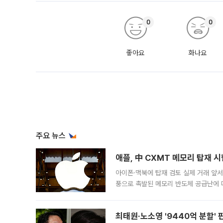
0
0
좋아요
화나요
주요 뉴스
애플, 中 CXMT 메모리 탑재 
아이폰·맥북에 탑재 검토 실제 거래 앞서 
풍으로 촉발된 메모리 반도체 공급난에 
에 탑재하고자 칩 채용 테스트에 나섰다.
기
최태원·노소영 '9440억 분할' 