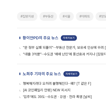
#집땅지성
#부동산
#서울
#아파트
#양
황이안PD의 주요 뉴스
자세히보기
"문 정부 실패 되풀이"⋯부동산 전문가, 보유세 인상에 우려 
“대출 3억뿐”⋯수도권 ‘매매 난민’에 풍선효과 커지나 [집땅
노희주 기자의 주요 뉴스
자세히보기
행복해지려다 오히려 불행해진다⋯왜? [T 같은 F]
[AI 코인패밀리 만평] NEW 피서지
'입추'에도 39도⋯수도권ㆍ강원ㆍ전라 폭염 [날씨]