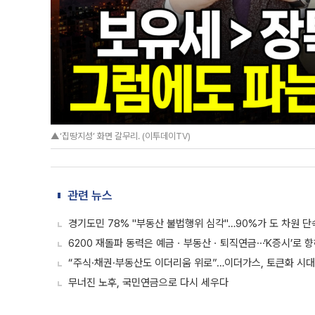
▲‘집땅지성’ 화면 갈무리. (이투데이TV)
관련 뉴스
경기도민 78% "부동산 불법행위 심각"…90%가 도 차원 단
6200 재돌파 동력은 예금ㆍ부동산ㆍ퇴직연금⋯‘K증시’로 향
“주식·채권·부동산도 이더리움 위로”…이더가스, 토큰화 시대
무너진 노후, 국민연금으로 다시 세우다