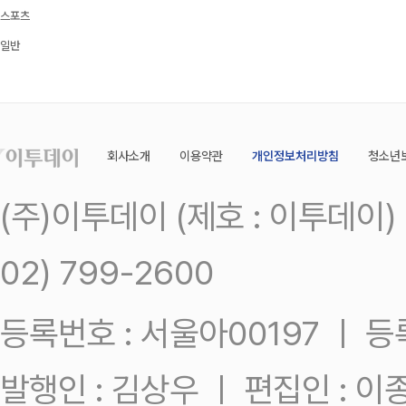
스포츠
일반
회사소개
이용약관
개인정보처리방침
청소년
(주)이투데이 (제호 : 이투데이
02) 799-2600
등록번호 : 서울아00197 ㅣ 등록일
발행인 : 김상우 ㅣ 편집인 : 