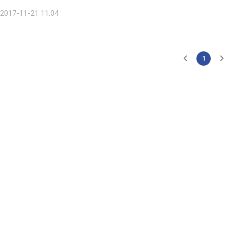
피해를 야기할 전망이다. 21일 관계부처 및 관련업계에 따르면 포항 지진으로
2017-11-21 11:04
1