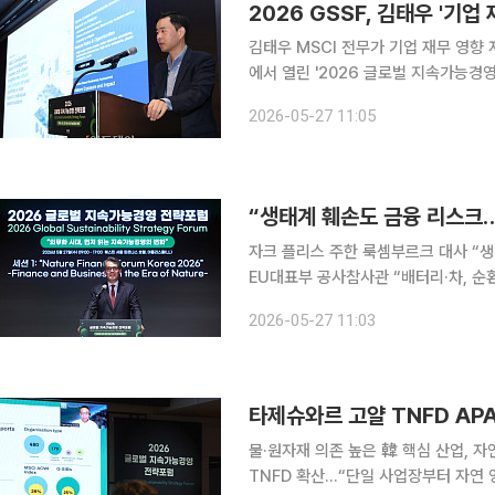
2026 GSSF, 김태우 '기업
김태우 MSCI 전무가 기업 재무 영향
에서 열린 '2026 글로벌 지속가능경
치는 영향을 주제로 발표하고 있다. 
2026-05-27 11:05
어지는 지속가능성 전환의 흐름을 한 
자크 플리스 주한 룩셈부르크 대사 “생
EU대표부 공사참사관 “배터리·차, 순환경제 기준 
성은 더 이상 선택이 아닌 금융 안정성
2026-05-27 11:03
단이 나왔다. 기후변화 대응을 넘어 
물·원자재 의존 높은 韓 핵심 산업, 
TNFD 확산…“단일 사업장부터 자연 영향 점검해야” “기업의 회복력