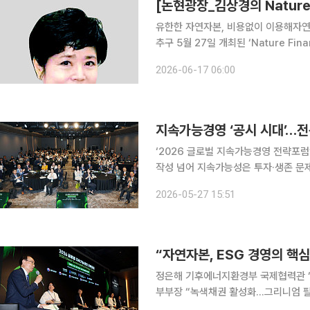
유한한 자연자본, 비용없이 이용해자연 
추구 5월 27일 개최된 ‘Nature Finance Forum Korea 2026’은 단순한 ESG(환경·사회·지배
구조) 행사가 아니었다. 그것은 금융과
2026-06-17 06:00
히 인상적이었던 점은 행사 이후 많은
‘2026 글로벌 지속가능경영 전략포럼
작성 넘어 지속가능성은 투자·생존 문제” 환경·사회·지배구조(ESG)가 ‘착한 경영’에서 ‘검증
시대로 넘어가고 있다. 기업의 지속가
2026-05-27 15:51
경쟁력을 좌우하는 핵심 변수로 떠오
정은해 기후에너지환경부 국제협력관 
부부장 “녹색채권 활성화…그리니엄 필
유나 김·장 법률사무소 변호사 “자연 리스크, 재무·