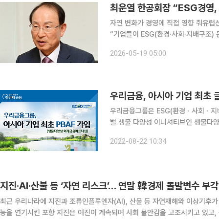
자연 변화가 경영에 직접 영향 줘유럽선
“기업들이 ESG(환경·사회·지배구조)
경영에 직접적인 영향을 주고, 기업 
2026-05-19 05:00
등 모든 이해관계자에게 영향을 미치
우리금융, 아시아 기업 최초 
우리금융그룹은 ESG(환경ㆍ사회ㆍ지배
벌 생물 다양성 이니셔티브인 생물다양
다고 22일 밝혔다. PBAF는 금융회사의 여신 및 투자 활동이 자연과 생물 다양성에 미치는 영향을
2022-08-22 10:34
측정·공개하도록 표준을 제공하는 글로
지진·AI·산불 등 ‘자연 리스크’… 연말 韓경제 돌발변수 부각
최근 우리나라에 지진과 조류인플루엔자(AI), 산불 등 자연재해와 이상기후가 
능을 연기시킨 포항 지진은 여진이 계속되며 사회 불안감을 고조시키고 있고,