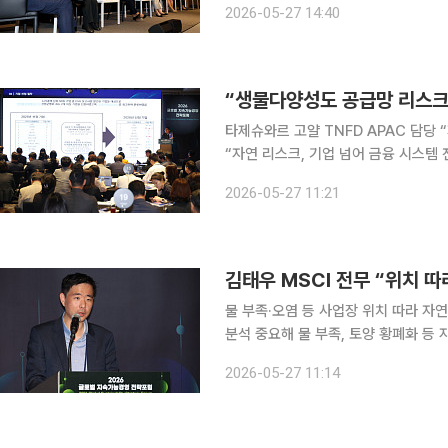
2026-05-27 14:40
융 투자 판단의 핵심 변수로 부상하면서
타제슈와르 고얄 TNFD APAC 담당 
“자연 리스크, 기업 넘어 금융 시스템
시, 경영 전략과 연결해야” 자연 훼손과 생물다양성 감소가 기업의 공급망과 재무 안정성까지 위협
2026-05-27 11:21
하는 핵심 리스크로 떠오르면서, 기업
물 부족·오염 등 사업장 위치 따라 자
분석 중요해 물 부족, 토양 황폐화 등 자연 리스크가 기업을 넘어 금융기관의 투자 리스크로 확산할
수 있다는 진단이 나왔다. 자연 리스
2026-05-27 11:14
이 중요하다는 설명이