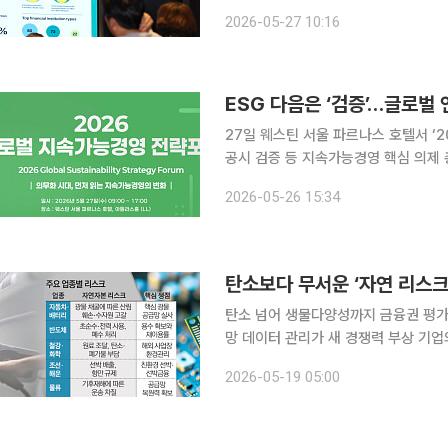
습니다. 자연 훼손은 더 이상 환경 문제가 아니라 재
2026-05-27 10:16
재무정보공개 협의체(TNFD) 아시아태
27일 웨스틴 서울 파르나스 호텔서 ‘2
공시 검증 등 지속가능경영 핵심 의제 
가 참여 환경·사회·지배구조(ESG)가 선언과 사회공헌 중심 시대를 지나 ‘공시와 검증’ 단계로 이동
2026-05-26 15:34
하면서 기업들의 대응 전략도 빠르게 바
탄소보다 무서운 ‘자연 리스크
탄소 넘어 생물다양성까지 금융권 평가
망 데이터 관리가 새 경쟁력 부상 기업의 자연 훼손 여부가 투자와 대출, 보험 조건을 좌우하는 변수
로 떠오르고 있다. 탄소배출을 얼마나
2026-05-19 05:00
영향을 미치는지가 금융권의 리스크 평가