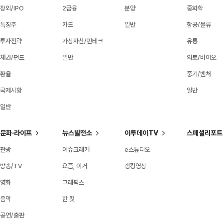
장외/IPO
2금융
분양
중화학
특징주
카드
일반
항공/물류
투자전략
가상자산/핀테크
유통
채권/펀드
일반
의료/바이오
환율
중기/벤처
국제시황
일반
일반
문화·라이프
뉴스발전소
이투데이TV
스페셜리포트
관광
이슈크래커
e스튜디오
방송/TV
요즘, 이거
랭킹영상
영화
그래픽스
음악
한 컷
공연/출판