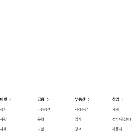
마켓
금융
부동산
산업
공시
금융정책
시장동향
재계
시황
은행
업계
전자/통신/IT
시세
보험
정책
자동차