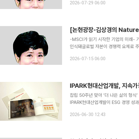
2026-07-29 06:00
물었다. 그러나 이제는 기업의 거버넌
-MSCI가 읽기 시작한 기업의 미래- 기업의 미래가치 바꾸는 자연 변화물·토양·생태계…리스크로
인식돼글로벌 자본이 경쟁력 요체로 주목 최근 국내에서는 자연과 생물다양성에 대한 관심
게 높아지고 있다. 자연 관련 재무정보
2026-07-15 06:00
·진단·평가·대응) 접근법에 대한 논의
IPARK현대산업개발, 지속
찹립 50주년 맞아 ‘더 나은 삶의 형식
IPARK현대산업개발이 ESG 경영 성
서 2026'를 발간했다고 30일 밝혔다
2026-06-30 12:43
대한 가치 창출 방향을 새롭게 정립하기