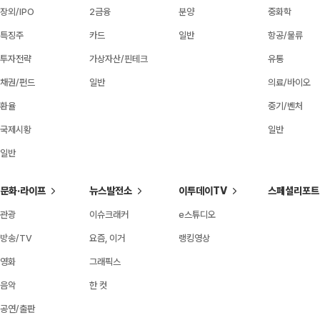
장외/IPO
2금융
분양
중화학
특징주
카드
일반
항공/물류
투자전략
가상자산/핀테크
유통
채권/펀드
일반
의료/바이오
환율
중기/벤처
국제시황
일반
일반
문화·라이프
뉴스발전소
이투데이TV
스페셜리포트
관광
이슈크래커
e스튜디오
방송/TV
요즘, 이거
랭킹영상
영화
그래픽스
음악
한 컷
공연/출판