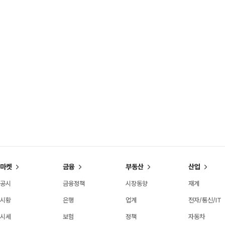
마켓
금융
부동산
산업
공시
금융정책
시장동향
재계
시황
은행
업계
전자/통신/IT
시세
보험
정책
자동차