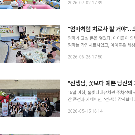
2026-07-02 17:39
숙)은 6월 30일부터 이달 2일까지 3
엄마가 교실 문을 열었다. 아이들이 와
엄마는 작업치료사였고, 아이들은 세상에서 가장 진지
하면 오산시 세교 공립 물빛나래유치원(
2026-06-26 17:50
라는 꿈여행' 주간을 운영했다. 유아들
15일 아침, 물빛나래유치원 주차장에 평소와 다른 풍경이
간 풍선과 카네이션, '선생님 감사합니
들이 출근하기 전, 김미숙 원장과 원감
2026-05-15 16:14
였다. 이투데이 취재를 종합하면, 