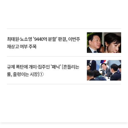
최태원·노소영 '9440억 분할' 판결, 이번주
재상고 여부 주목
규제 폭탄에 개미·집주인 '패닉' [흔들리는
룰, 출렁이는 시장]①