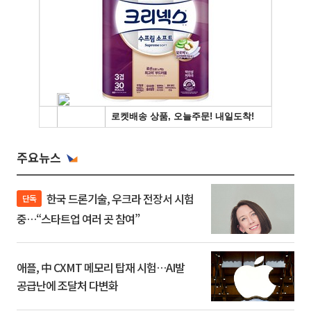
주요뉴스
한국 드론기술, 우크라 전장서 시험
단독
중…“스타트업 여러 곳 참여”
애플, 中 CXMT 메모리 탑재 시험…AI발
공급난에 조달처 다변화