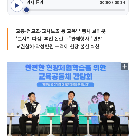
기사 듣기
00:00 / 03:34
교총·전교조·교사노조 등 교육부 행사 보이콧
‘교사의 다짐’ 추진 논란…“관제행사” 반발
교권침해·악성민원 누적에 현장 불신 확산