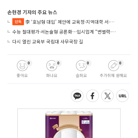
손현경 기자의 주요 뉴스
李 ‘호남형 대입’ 제안에 교육청·지역대학 서·논술형 입시 연계 '착수'
단독
수능 절대평가·서논술형 공론화⋯입시업계 “변별력·사교육 대책 먼저”
다시 열린 교육부 국립대 사무국장 길
0
0
0
0
좋아요
화나요
슬퍼요
추가취재 원해요