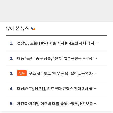
많이 본 뉴스
전장연, 오늘(10일) 서울 지하철 4호선 혜화역 시위…1호선 용산역 무정차
1.
태풍 '돌핀' 중국 상륙, '찬홈' 일본→한국…각국 기상청 예상 경로는?
2.
젖소 섞어놓고 ‘한우 원육’ 팔이...공영홈쇼핑 표기·검증 구멍
단독
3.
대신證 “알테오젠, 키트루다 큐렉스 판매 3배 급증…목표가 41만원 상향”
4.
재건축·재개발 이주비 대출 숨통…정부, HF 보증 신설 추진
5.