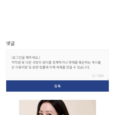
댓글
0 / 300