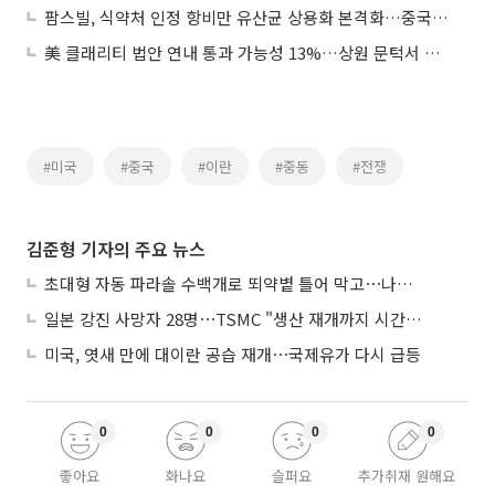
팜스빌, 식약처 인정 항비만 유산균 상용화 본격화…중국ㆍ미 아마존 등 입점 추진
美 클래리티 법안 연내 통과 가능성 13%…상원 문턱서 제동
#미국
#중국
#이란
#중동
#전쟁
김준형 기자의 주요 뉴스
초대형 자동 파라솔 수백개로 뙤약볕 틀어 막고⋯나라별 폭염 생존법
일본 강진 사망자 28명⋯TSMC "생산 재개까지 시간 필요해"
미국, 엿새 만에 대이란 공습 재개⋯국제유가 다시 급등
0
0
0
0
좋아요
화나요
슬퍼요
추가취재 원해요