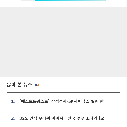
많이 본 뉴스
[베스트&워스트] 삼성전자·SK하이닉스 밀린 한 주…상상인증권은 85% 급등
1.
35도 안팎 무더위 이어져…전국 곳곳 소나기 [오늘 날씨]
2.