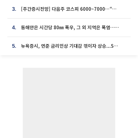
[주간증시전망] 다음주 코스피 6000~7000⋯“外人 수급은 정책이 변수”
3.
동해안은 시간당 80㎜ 폭우, 그 외 지역은 폭염…‘극과 극 날씨’
4.
뉴욕증시, 연준 금리인상 기대감 꺾이자 상승...S&P500 사상 최고치 [종합]
5.