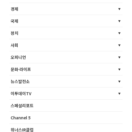
경제
국제
정치
사회
오피니언
문화·라이프
뉴스발전소
이투데이TV
스페셜리포트
Channel 5
위너스IR클럽