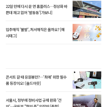
22일 만에 다시 문 연 홈플러스…정상화 바
쁜데 재고 없어 ‘발동동’[가보니]
입추매직 '불발', 처서매직은 올까요? [해
시태그]
콘서트 갈 때 응원봉만?⋯'최애' 위한 필수
품 등장이오! [솔드아웃]
서울시, 정부에 정비사업 규제 완화 '건
의'⋯국토부 "협의 중" 입장만 [종합]