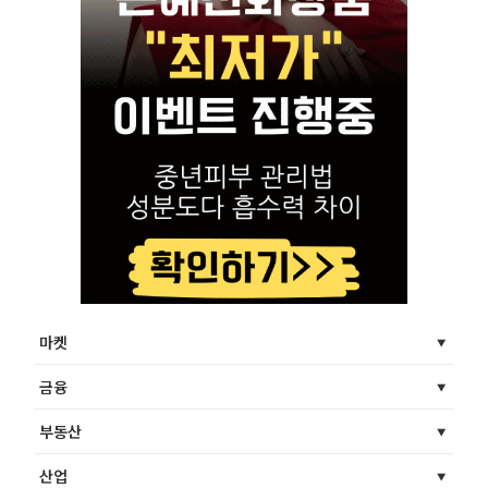
마켓
금융
부동산
산업