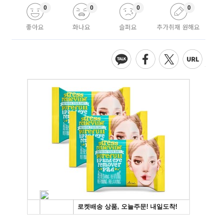
0
0
0
0
좋아요
화나요
슬퍼요
추가취재 원해요