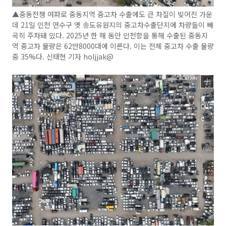
▲중동전쟁 여파로 중동지역 중고차 수출에도 큰 차질이 빚어진 가운
데 21일 인천 연수구 옛 송도유원지의 중고차수출단지에 차량들이 빼
곡히 주차돼 있다. 2025년 한 해 동안 인천항을 통해 수출된 중동지
역 중고차 물량은 62만8000대에 이른다. 이는 전체 중고차 수출 물량
중 35%다. 신태현 기자 holjjak@