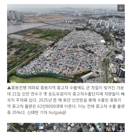
▲중동전쟁 여파로 중동지역 중고차 수출에도 큰 차질이 빚어진 가운
데 21일 인천 연수구 옛 송도유원지의 중고차수출단지에 차량들이 빼
곡히 주차돼 있다. 2025년 한 해 동안 인천항을 통해 수출된 중동지
역 중고차 물량은 62만8000대에 이른다. 이는 전체 중고차 수출 물량
중 35%다. 신태현 기자 holjjak@