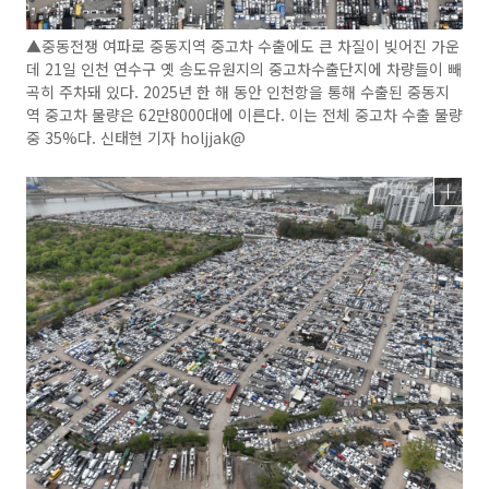
▲중동전쟁 여파로 중동지역 중고차 수출에도 큰 차질이 빚어진 가운
데 21일 인천 연수구 옛 송도유원지의 중고차수출단지에 차량들이 빼
곡히 주차돼 있다. 2025년 한 해 동안 인천항을 통해 수출된 중동지
역 중고차 물량은 62만8000대에 이른다. 이는 전체 중고차 수출 물량
중 35%다. 신태현 기자 holjjak@