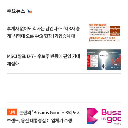
주요뉴스
후계자 없어도 회사는 남긴다?…‘제3자 승
계’ 시험대 오른 中企 현장 [기업승계 대전
환]
MSCI 발표 D-7…후보주 반등에 편입 기대
재점화
논란의 'Busan is Good'…8억 도시
단독
브랜드, 용산 대통령실 CI 업체가 수행