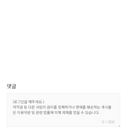
댓글
0 / 300