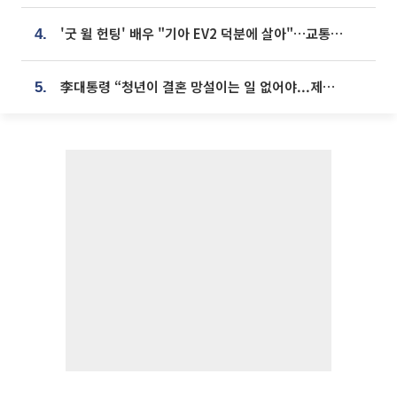
'굿 윌 헌팅' 배우 "기아 EV2 덕분에 살아"…교통사고 후 안전성 극찬
4.
李대통령 “청년이 결혼 망설이는 일 없어야...제도상 불이익 조사”
5.