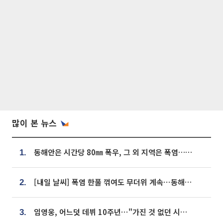
많이 본 뉴스
동해안은 시간당 80㎜ 폭우, 그 외 지역은 폭염…‘극과 극 날씨’
1.
[내일 날씨] 폭염 한풀 꺾여도 무더위 계속⋯동해안 이틀 연속 비
2.
임영웅, 어느덧 데뷔 10주년⋯"가진 것 없던 시절, 내 앞엔 20명의 팬뿐"
3.