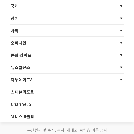
국제
정치
사회
오피니언
문화·라이프
뉴스발전소
이투데이TV
스페셜리포트
Channel 5
위너스IR클럽
무단전재 및 수집, 복사, 재배포, AI학습 이용 금지