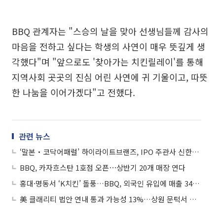
BBQ 관계자는 "스승의 날을 맞아 선생님들께 감사의
마음을 전하고 싶다는 학생의 사연이 매우 뜻깊게 생
각했다"며 "앞으로도 '찾아가는 치킨릴레이'를 통해
지역사회 곳곳의 진심 어린 사연에 귀 기울이고, 따뜻
한 나눔을 이어가겠다"고 전했다.
관련 뉴스
‘말본‧코닥어패럴’ 하이라이트브랜즈, IPO 주관사 신한투자증권 선정
BBQ, 카자흐스탄 1호점 오픈⋯상반기 20개 매장 연다
홍대·명동서 ‘K치킨’ 돌풍…BBQ, 외국인 유입에 매출 34.4% 급증
美 클래리티 법안 연내 통과 가능성 13%…상원 문턱서 제동