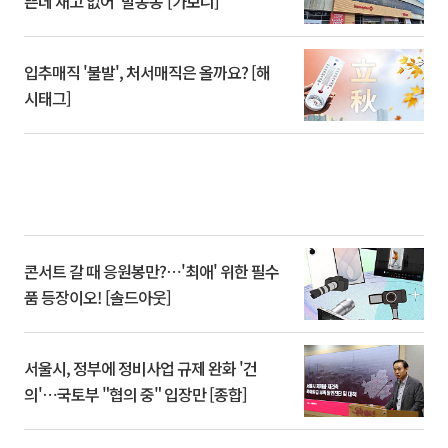
쁜데 재고 없어 ‘발동동’[가보니]
입추매직 '불발', 처서매직은 올까요? [해
시태그]
콘서트 갈 때 응원봉만?⋯'최애' 위한 필수
품 등장이오! [솔드아웃]
서울시, 정부에 정비사업 규제 완화 '건
의'⋯국토부 "협의 중" 입장만 [종합]