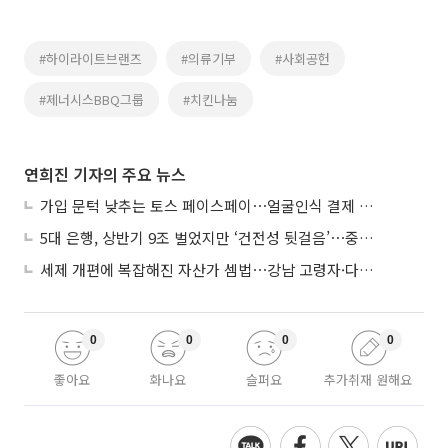
#하이라이트브랜즈
#의류기부
#사회공헌
#제너시스BBQ그룹
#치킨나눔
연희진 기자의 주요 뉴스
가입 문턱 낮추는 토스 페이스페이⋯얼굴인식 결제 확산 속도낸다
5대 은행, 상반기 9조 벌었지만 ‘건전성 뒷걸음’⋯중기대출 문턱 높아지나
세제 개편에 복잡해진 자산가 셈법⋯강남 고령자·다주택자 ‘자산재편 고심’
0
0
0
0
좋아요
화나요
슬퍼요
추가취재 원해요