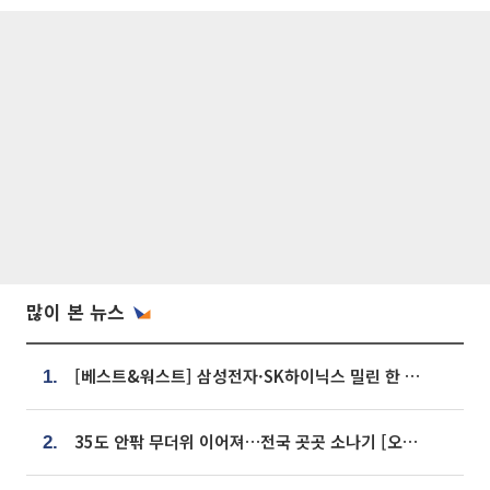
많이 본 뉴스
[베스트&워스트] 삼성전자·SK하이닉스 밀린 한 주…상상인증권은 85% 급등
1.
35도 안팎 무더위 이어져…전국 곳곳 소나기 [오늘 날씨]
2.