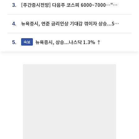
[주간증시전망] 다음주 코스피 6000~7000⋯“外人 수급은 정책이 변수”
3.
뉴욕증시, 연준 금리인상 기대감 꺾이자 상승...S&P500 사상 최고치 [종합]
4.
뉴욕증시, 상승...나스닥 1.3% ↑
속보
5.