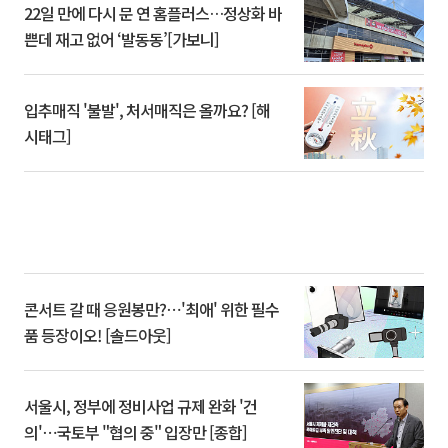
22일 만에 다시 문 연 홈플러스…정상화 바
쁜데 재고 없어 ‘발동동’[가보니]
입추매직 '불발', 처서매직은 올까요? [해
시태그]
콘서트 갈 때 응원봉만?⋯'최애' 위한 필수
품 등장이오! [솔드아웃]
서울시, 정부에 정비사업 규제 완화 '건
의'⋯국토부 "협의 중" 입장만 [종합]