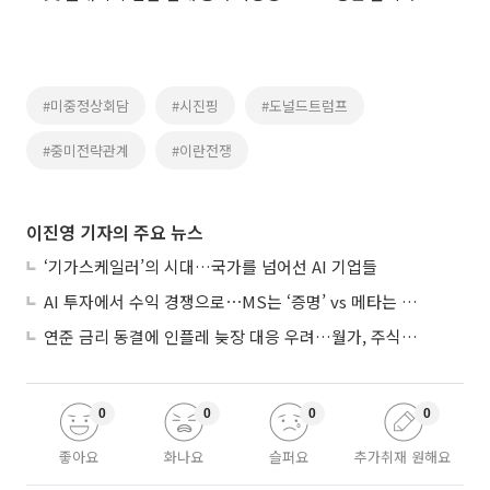
#미중정상회담
#시진핑
#도널드트럼프
#중미전략관계
#이란전쟁
이진영 기자의 주요 뉴스
‘기가스케일러’의 시대…국가를 넘어선 AI 기업들
AI 투자에서 수익 경쟁으로⋯MS는 ‘증명’ vs 메타는 ‘숙제’
연준 금리 동결에 인플레 늦장 대응 우려…월가, 주식도 채권도 던졌다
0
0
0
0
좋아요
화나요
슬퍼요
추가취재 원해요