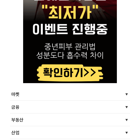
마켓
금융
부동산
산업