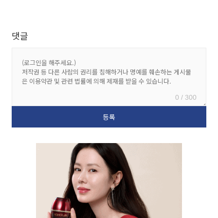
댓글
0 / 300