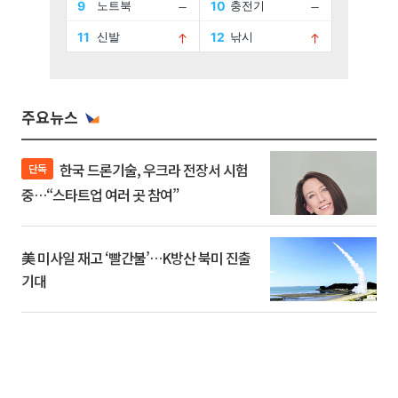
주요뉴스
한국 드론기술, 우크라 전장서 시험
단독
중…“스타트업 여러 곳 참여”
美 미사일 재고 ‘빨간불’…K방산 북미 진출
기대