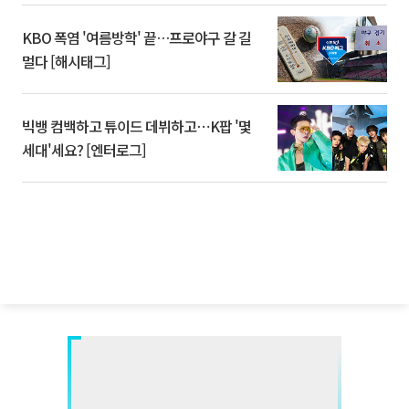
KBO 폭염 '여름방학' 끝…프로야구 갈 길
멀다 [해시태그]
빅뱅 컴백하고 튜이드 데뷔하고⋯K팝 '몇
세대'세요? [엔터로그]