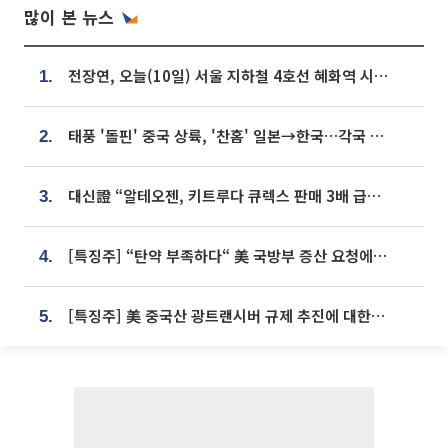
많이 본 뉴스
전장연, 오늘(10일) 서울 지하철 4호선 혜화역 시위…1호선 용산역 무정차
1.
태풍 '돌핀' 중국 상륙, '찬홈' 일본→한국…각국 기상청 예상 경로는?
2.
대신證 “알테오젠, 키트루다 큐렉스 판매 3배 급증…목표가 41만원 상향”
3.
[특징주] “탄약 부족하다“ 美 국방부 증산 요청에⋯국내 방산주 급등세
4.
[특징주] 美 중국산 광트랜시버 규제 추진에 대한광통신 등 광통신株 강세
5.