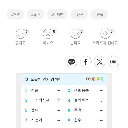
#채권
#유가
#이재명
#전쟁
#환율
0
0
0
0
좋아요
화나요
슬퍼요
추가취재 원해요