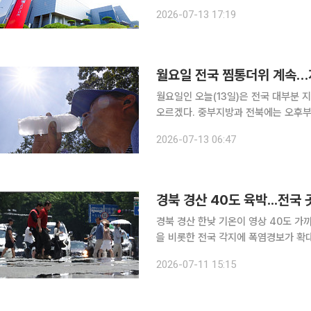
이타이포이드에 대해 3년마다 실시되는 
2026-07-13 17:19
서면심사 방식으로 완료했다고 13일 밝
월요일 전국 찜통더위 계속…
월요일인 오늘(13일)은 전국 대부분
오르겠다. 중부지방과 전북에는 오후부
아지면서 무더위가 계속될 전망이다. 기상청에 따르면 이날 전국 대부분 지역의 최고체감온도는 33
2026-07-13 06:47
도 안팎까지 오르겠다. 중부지방과 전
경북 경산 40도 육박...전국
경북 경산 한낮 기온이 영상 40도 가
을 비롯한 전국 각지에 폭염경보가 확
나섰다. 폭염경보는 최고 체감온도 35도를 넘는 상태가 이틀 이상 계속될 것으로 보일 때, 폭염주의
2026-07-11 15:15
보는 최고 체감온도 33도를 웃도는 