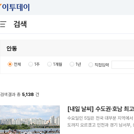
검색
전체
1주
1개월
1년
직접입력
검색결과 총
5,138
건
[내일 날씨] 수도권·호남 최고
수요일인 5일은 전국 대부분 지역에서
도까지 오르겠고 인천과 경기 남서부, 충남·
따르면 5일 아침 최저기온은 23~27도, 낮 최