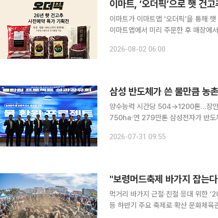
이마트, ‘오더픽’으로 햇 건
이마트가 이마트앱 ‘오더픽’을 통해 햇 건고
이마트앱에서 미리 주문한 후 매장에서 직접 수령할 수
예약 행사 기간은 12일까지로 고객의 
2026-08-02 06:00
안동·봉화와 전북 정읍·고창 등 국내 
삼성 반도체가 쓴 물만큼 농
양수능력 시간당 504→1200톤…장안뜰
750ha·연 279만톤 삼성전자가 반도체 생산 과정에서 소모한 물에 상응하는 농업용수를 경기 화
성 농촌에 돌려준다. 반도체 공장에서
2026-07-31 09:55
가 시설 개선비를 지원하고 한국농어
"보령머드축제 바가지 잡는다"
먹거리 바가지 근절·친절 응대 위한 ‘
등 하반기 주요 축제로 확산 문화체육관광부와 행정안전부가 한국관광공사와 함께 여름 축제 성수
기 먹거리 바가지 근절과 외국인 관광객