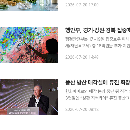
100억원 이상 기업은 현재 76곳에서 
2026-07-20 17:00
행안부, 경기·강원·경북 집중
행정안전부는 17~19일 집중호우 피해
세(재난특교세) 총 16억원을 추가 지
폭염에 대응하기 위해 대구‧경북 지역에는
2026-07-20 14:49
안부에 따르면 경북 의성·안동과 경기,
풍산 방산 매각설에 류진 회장
한화에어로와 매각 논의 중단 뒤 직접 
3연임엔 “상황 지켜봐야” 류진 풍산그룹 회장이 최근 시장에서 불거진 풍산 방산 부문 매각설에 대
해 “지금은 팔지 않기로 했다”며 선을
2026-07-20 08:12