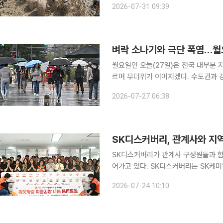
2026-07-31 09:39
진한다. 문화체육관광부와 행정안
벼락 소나기와 극단 폭염…월
월요일인 오늘(27일)은 전국 대부분 
르며 무더위가 이어지겠다. 수도권과 
기가 내리는 곳이 있겠다. 기상청에 따르면 이날 중부지방과 경북 북부는 구름이 많겠고, 그 밖의 남
2026-07-27 06:38
부지방과
SK디스커버리, 관계사와 지
SK디스커버리가 관계사 구성원들과 함
어가고 있다. SK디스커버리는 SK케미칼·SK가스·SK바이오사이언스 등 관계사가 참여한 연합 봉사
활동을 상반기 두 차례 진행해 구성원 60명이 참여했
2026-07-24 10:10
·안동 등 주요 사업장이 위치한 지역의