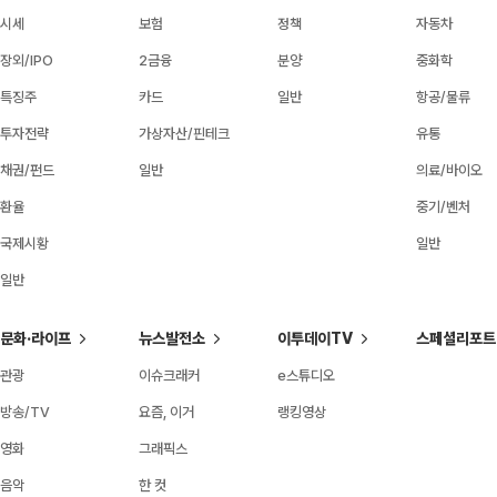
시세
보험
정책
자동차
장외/IPO
2금융
분양
중화학
특징주
카드
일반
항공/물류
투자전략
가상자산/핀테크
유통
채권/펀드
일반
의료/바이오
환율
중기/벤처
국제시황
일반
일반
문화·라이프
뉴스발전소
이투데이TV
스페셜리포트
관광
이슈크래커
e스튜디오
방송/TV
요즘, 이거
랭킹영상
영화
그래픽스
음악
한 컷