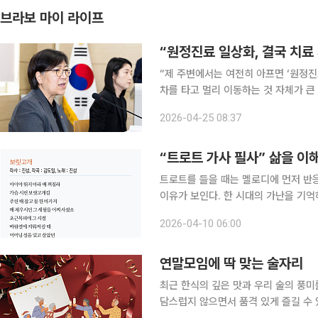
브라보 마이 라이프
“제 주변에서는 여전히 아프면 ‘원정진
차를 타고 멀리 이동하는 것 자체가 큰
주시 A씨) 정은경 보건복지부 장관이 의료 취약 지역을 찾아 주민들의 목소리를 직접 듣고 의료체계
2026-04-25 08:37
구축 필요성을 강조했다. 복지
“트로트 가사 필사” 삶을 이
트로트를 들을 때는 멜로디에 먼저 반
이유가 보인다. 한 시대의 가난을 기억
으며, 지나온 삶을 긍정하라는 의미도 
2026-04-10 06:00
노래방 업체 TJ미디어의 2026년 1~3
연말모임에 딱 맞는 술자리
최근 한식의 깊은 맛과 우리 술의 풍미를
담스럽지 않으면서 품격 있게 즐길 수