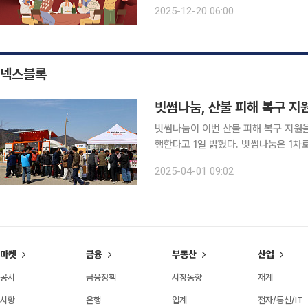
기호를 모두 만족시킨다. 이번 연말,
2025-12-20 06:00
을 경험해보길 권한다. 한식
넥스블록
빗썸나눔, 산불 피해 복구 지
빗썸나눔이 이번 산불 피해 복구 지원을
행한다고 1일 밝혔다. 빗썸나눔은 1차로 3월 29일 영덕국민체육센터를 찾아 라면, 과자, 음료, 수
건, 속옷, 이불 등 구호물품을 전달했다. 뿐만 아니라, 빗썸나눔 임직원들도 직접 피해 현장을 
2025-04-01 09:02
이재민 지원, 구호물품 정리 및 분배, 
마켓
금융
부동산
산업
공시
금융정책
시장동향
재계
시황
은행
업계
전자/통신/IT