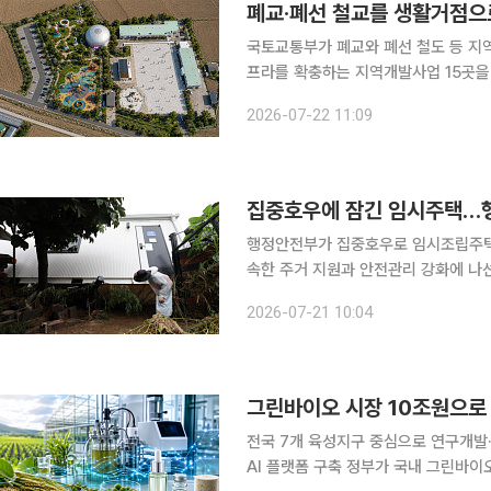
폐교·폐선 철교를 생활거점으
국토교통부가 폐교와 폐선 철도 등 지역
프라를 확충하는 지역개발사업 15곳을 선정했다고 22일
진지역에 해당하는 70개 시·군이 지역
2026-07-22 11:09
향식 공모사업이다. 주민 생활과 밀접
집중호우에 잠긴 임시주택…행
행정안전부가 집중호우로 임시조립주택 
속한 주거 지원과 안전관리 강화에 나선다. 21일 행안부에 따르면 이번 호우로 하천이 
시 일직면 귀미리와 의성군 단촌면 구
2026-07-21 10:04
부 주택이 기초부에서 이탈하는 피해가
그린바이오 시장 10조원으로 
전국 7개 육성지구 중심으로 연구개발
AI 플랫폼 구축 정부가 국내 그린바이오산업 시장 규모를 2031년까지 10조원으로 키운다. 매출