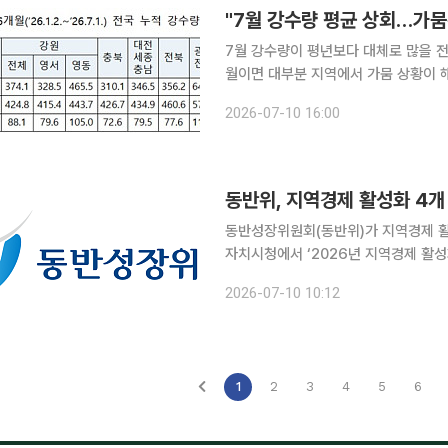
"7월 강수량 평균 상회…가뭄
7월 강수량이 평년보다 대체로 많을 전
월이면 대부분 지역에서 가뭄 상황이 해소될 것으로 예상된다.
뭄 예·경보’를 발표했다. 행안부에 따르면, 최근 6개월간 전국 누적 강수량은 평년(1991~2020년)
2026-07-10 16:00
의 83.6%(403.4㎜) 수준이다. 부산
동반위, 지역경제 활성화 4개
동반성장위원회(동반위)가 지역경제 활성화 공
자치시청에서 ‘2026년 지역경제 활성
추진을 위한 사업협약(MOU)을 체결했다고 10일 밝혔다. 이번
2026-07-10 10:12
선정한 4개 지역경제 활성화 과제 가운
1
2
3
4
5
6