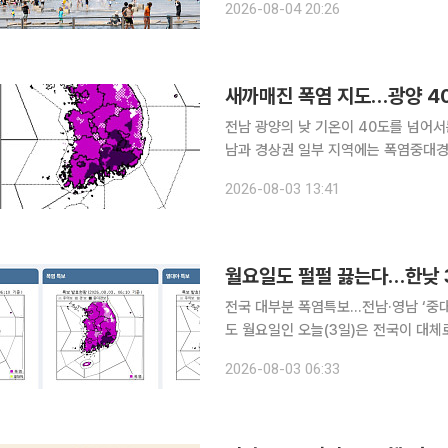
2026-08-04 20:26
풍이 불면서 동쪽 지역의 기온은 최근
새까매진 폭염 지도…광양 40
전남 광양의 낮 기온이 40도를 넘어서
남과 경상권 일부 지역에는 폭염중대경
가 내려졌다. 기상청에 따르면 이날 오후 1시 현재 전남 광양시 광양읍의 일 최고기온은 40.3도까지
2026-08-03 13:41
치솟았다. 경남 밀양 39.6도, 합천 삼가
월요일도 펄펄 끓는다…한낮 3
전국 대부분 폭염특보…전남·영남 ‘중대
도 월요일인 오늘(3일)은 전국이 대체로 맑은 가운데 낮 최고기온이 39도까지 오르며 매우 무덥겠
다. 강원 남부 내륙과 충북 북부에는 
2026-08-03 06:33
히기는 어렵겠다. 기상청에 따