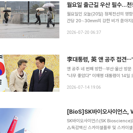
월요일 출근길 우산 필수…천둥
월요일인 오늘(20일) 정체전선의 영
간당 20∼30㎜의 강한 비가 쏟아지
는 무더위가 이어질 전망이다. 기상청은 이날 오전 4시 40분 발표한 단기예보에서 우리나라 부근을
2026-07-20 06:37
남북으로 오르내리는 정체전선 장마의 
李대통령, 英 앤 공주 접견⋯
앤 공주 네 번째 방한⋯부산·울산 방문 
"너무 좋았다" 이재명 대통령이 14일 오후 청와대에서 영국 찰스 3세 국왕의 동생 앤 공주 부부를
접견했다. 앤 공주 방한은 2018년 
2026-07-14 19:06
문한 후 8년만에 이뤄
[BioS]SK바이오사이언스, 
SK바이오사이언스(SK Bioscienc
△독감백신 스카이셀플루 및 스카이