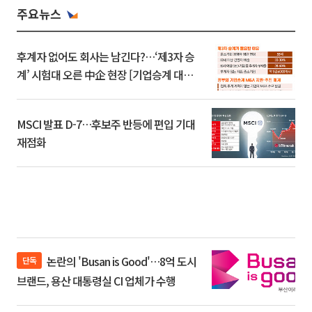
주요뉴스
후계자 없어도 회사는 남긴다?…‘제3자 승
계’ 시험대 오른 中企 현장 [기업승계 대전
환]
MSCI 발표 D-7…후보주 반등에 편입 기대
재점화
논란의 'Busan is Good'…8억 도시
단독
브랜드, 용산 대통령실 CI 업체가 수행