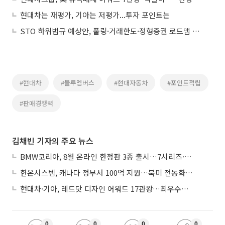
현대차는 재평가, 기아는 저평가...투자 포인트는
STO 하위법규 예상안, 풀링·거래한도·정형증권 로드맵 제시
#현대차
#블루멤버스
#현대자동차
#포인트적립
#판매경쟁력
김채빈 기자의 주요 뉴스
BMW코리아, 8월 온라인 한정판 3종 출시…7시리즈·X7·M340i 투어링
한온시스템, 캐나다 정부서 100억 지원…북미 전동화 시장 가속
현대차·기아, 레드닷 디자인 어워드 17관왕…최우수상 2개 수상
0
0
0
0