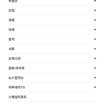
부동산
산업
경제
국제
정치
사회
오피니언
문화·라이프
뉴스발전소
이투데이TV
스페셜리포트