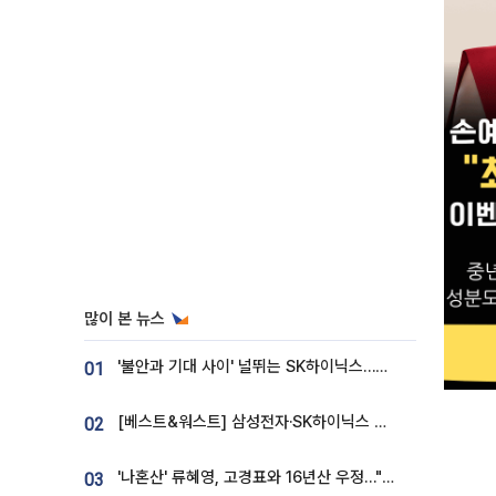
많이 본 뉴스
'불안과 기대 사이' 널뛰는 SK하이닉스…증권가 "HBM4·LTA 기반 펀터멘털 견고"
01
[베스트&워스트] 삼성전자·SK하이닉스 밀린 한 주…상상인증권은 85% 급등
02
'나혼산' 류혜영, 고경표와 16년산 우정…"자취방서 부모님과 마주쳐"
03