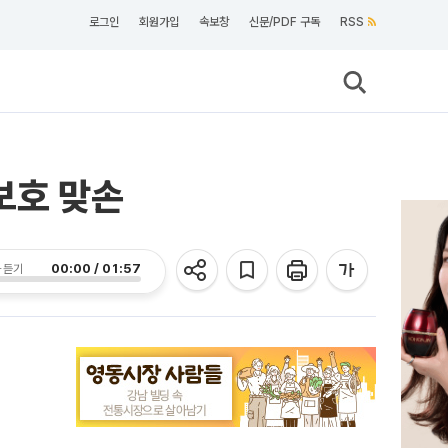
로그인
회원가입
속보창
신문/PDF 구독
RSS
보호 맞손
00:00 / 01:57
 듣기