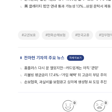
美 클래리티 법안 연내 통과 가능성 13%…상원 문턱서 제동
#교권보호
#한화손해보험
#한국교총
#업무협
전아현 기자의 주요 뉴스
자세히보기
홈플러스 다시 문 열었지만⋯카드업계는 아직 '관망'
리볼빙 평균금리 17.4%⋯‘가입 혜택’ 뒤 고금리 부담 주의
손보협회, 과실비율·보험광고 심의에 생성형 AI 도입 추진
0
0