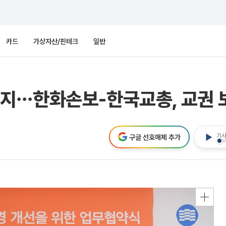
카드
가상자산/핀테크
일반
지⋯한화손보-한국교총, 교권 
기사
구글 선호매체 추가