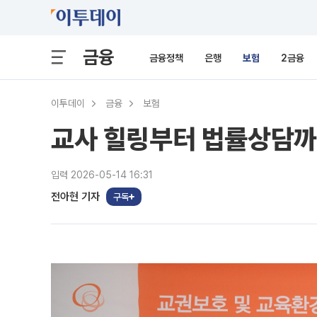
금융
금융정책
은행
보험
2금융
이투데이
금융
보험
교사 힐링부터 법률상담까
입력 2026-05-14 16:31
전아현 기자
구독