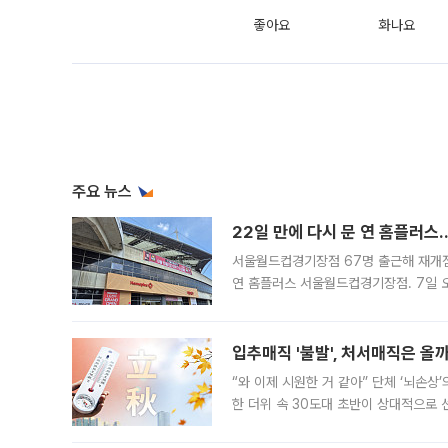
좋아요
화나요
주요 뉴스
22일 만에 다시 문 연 홈플러스
서울월드컵경기장점 67명 출근해 재개점 
연 홈플러스 서울월드컵경기장점. 7일 
우유, 과일 같은 신선식품이 차근차근 자
입추매직 '불발', 처서매직은 올
“와 이제 시원한 거 같아” 단체 ‘뇌손상
한 더위 속 30도대 초반이 상대적으로
지역에 있었습니다. 7월 말에는 서풍과