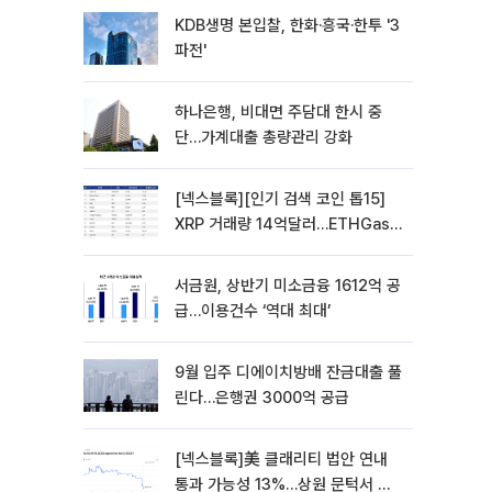
KDB생명 본입찰, 한화·흥국·한투 '3
파전'
하나은행, 비대면 주담대 한시 중
단…가계대출 총량관리 강화
[넥스블록][인기 검색 코인 톱15]
XRP 거래량 14억달러…ETHGas
급등·Bless 급락…고변동 알트 부각
서금원, 상반기 미소금융 1612억 공
급…이용건수 ‘역대 최대’
9월 입주 디에이치방배 잔금대출 풀
린다…은행권 3000억 공급
[넥스블록]美 클래리티 법안 연내
통과 가능성 13%…상원 문턱서 제