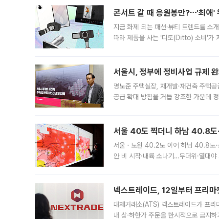
콘서트 갈 때 응원봉만?⋯'최애'
지금 화제 되는 패션·뷰티 트렌드를 소개
따라 제품을 사는 '디토(Ditto) 소비
어디일까요? 아이돌 콘서트 시작을 기다
서울시, 정부에 정비사업 규제 완화
명노준 주택실장, 재개발·재건축 주택공
공급 확대 방침을 거듭 강조한 가운데 정
면 반박하고 나섰다. 명노준 서울시 주택
서울 40도 찍더니 하남 40.8도
서울ㆍ노원 40.2도 이어 하남 40.8도
안 비 시작·내륙 소나기…무더위·열대야 
에서도 40도를 웃도는 기온이 관측됐다
의 극심한
넥스트레이드, 12일부터 프리마
대체거래소(ATS) 넥스트레이드가 프리
내 상·하한가 주문을 한시적으로 금지하