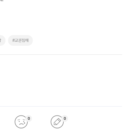
약
#교권침해
0
0