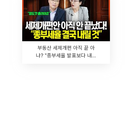
부동산 세제개편 아직 끝 아
냐? "종부세율 발표보다 내릴
것" 장기거주·양도세 전망 I 집
땅지성 I 김인만, 진미윤