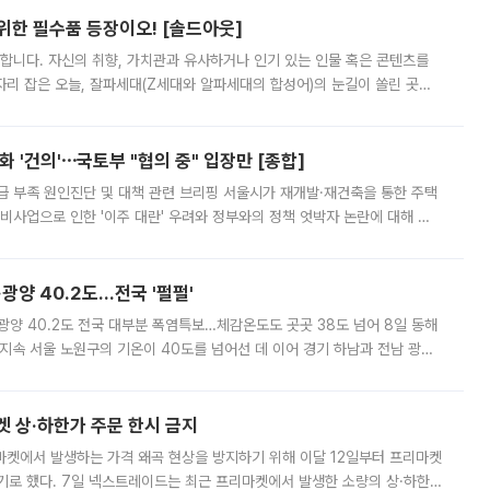
 위한 필수품 등장이오! [솔드아웃]
합니다. 자신의 취향, 가치관과 유사하거나 인기 있는 인물 혹은 콘텐츠를
'가 자리 잡은 오늘, 잘파세대(Z세대와 알파세대의 합성어)의 눈길이 쏠린 곳은
리는 공연장. 응원봉만큼이나 눈에 띄는 게 있습니다. 공연이 시작되기
 '건의'⋯국토부 "협의 중" 입장만 [종합]
급 부족 원인진단 및 대책 관련 브리핑 서울시가 재개발·재건축을 통한 주택
비사업으로 인한 '이주 대란' 우려와 정부와의 정책 엇박자 논란에 대해 정
실장은 2031년까지 31만 가구 착공 목표에 차질이 없다는 입장이나,
·광양 40.2도…전국 '펄펄'
·광양 40.2도 전국 대부분 폭염특보…체감온도도 곳곳 38도 넘어 8일 동해
지속 서울 노원구의 기온이 40도를 넘어선 데 이어 경기 하남과 전남 광양
. 전국 대부분 지역에 폭염특보가 내려진 가운데 곳곳에서 39~40도 안팎
켓 상·하한가 주문 한시 금지
마켓에서 발생하는 가격 왜곡 현상을 방지하기 위해 이달 12일부터 프리마켓
기로 했다. 7일 넥스트레이드는 최근 프리마켓에서 발생한 소량의 상·하한