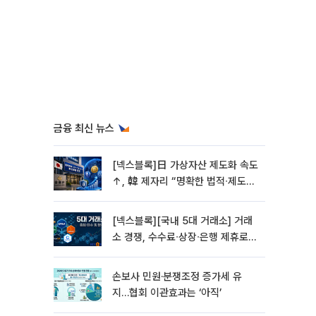
금융 최신 뉴스
[넥스블록]日 가상자산 제도화 속도
↑, 韓 제자리 “명확한 법적∙제도적
기반 마련 시급”
[넥스블록][국내 5대 거래소] 거래
소 경쟁, 수수료∙상장∙은행 제휴로
옮겨 붙었다
손보사 민원·분쟁조정 증가세 유
지…협회 이관효과는 ‘아직’