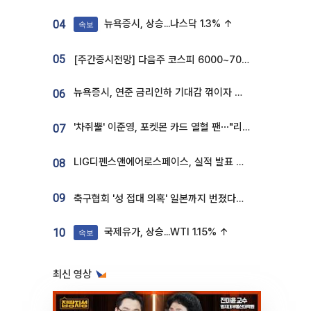
뉴욕증시, 상승...나스닥 1.3% ↑
04
속보
05
[주간증시전망] 다음주 코스피 6000~7000⋯“外人 수급은 정책이 변수”
뉴욕증시, 연준 금리인하 기대감 꺾이자 상승...S&P500 사상 최고치 [종합]
06
'차쥐뿔' 이준영, 포켓몬 카드 열혈 팬⋯"리셀러 처단할 것"
07
LIG디펜스앤에어로스페이스, 실적 발표 후 급락→반등⋯증권가 “28년까지 튼튼”
08
09
축구협회 '성 접대 의혹' 일본까지 번졌다…日 심판 실명 공개
국제유가, 상승...WTI 1.15% ↑
10
속보
최신 영상