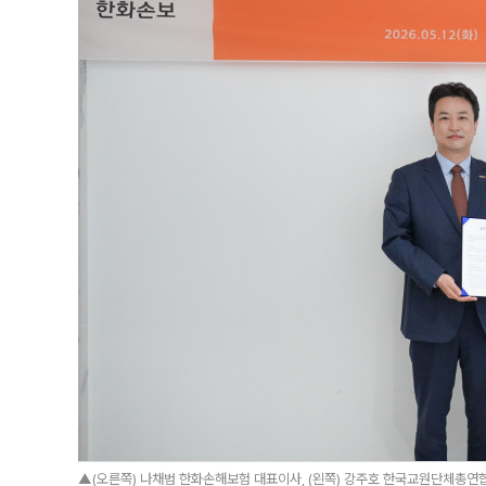
▲(오른쪽) 나채범 한화손해보험 대표이사, (왼쪽) 강주호 한국교원단체총연합