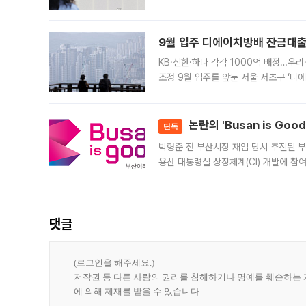
가 체결 사례와 관련해 설명자료를 내고
9월 입주 디에이치방배 잔금대출
KB·신한·하나 각각 1000억 배정…우
조정 9월 입주를 앞둔 서울 서초구 ‘디
은행과 NH농협은행도 대출 취급을 검토
민은행
논란의 'Busan is Go
단독
박형준 전 부산시장 재임 당시 추진된 부산
용산 대통령실 상징체계(CI) 개발에 참
도시브랜드 사업이 공개 이후 시민 공감
댓글