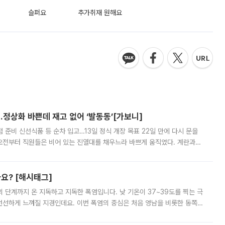
슬퍼요
추가취재 원해요
…정상화 바쁜데 재고 없어 ‘발동동’[가보니]
준비 신선식품 등 순차 입고…13일 정식 개장 목표 22일 만에 다시 문을
오전부터 직원들은 비어 있는 진열대를 채우느라 바쁘게 움직였다. 계란과
리를 잡기 시작했지만, 매장 곳곳엔 여전히 텅 빈 매대가 먼저 눈에 들어왔
까요? [해시태그]
’의 단계까지 온 지독하고 지독한 폭염입니다. 낮 기온이 37~39도를 찍는 극
 선선하게 느껴질 지경인데요. 이번 폭염의 중심은 처음 영남을 비롯한 동쪽
 북서풍이 산맥을 넘어 영남 쪽으로 내려오면서 뜨겁고 건조해졌는데요.