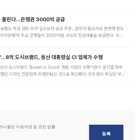
, 주문 오류로 인한 가격 급등락을 최소화하기 위한 비상 대응방안을 발표
 풀린다…은행권 3000억 공급
리·농협도 취급 검토 당국 실수요자 공급 주문…분양가·필요자금 반영해 한도
에이치방배’에 주요 은행들이 3000억원 규모의 잔금대출을 공급한다. 우리
하고 있어 향후 공급 규모가 늘어날 전망이다. 7일 금융권에 따르면 KB국
od'…8억 도시브랜드, 용산 대통령실 CI 업체가 수행
시 도시브랜드 ‘Busan is Good’ 개발 사업의 수행기관이 윤석열 정부
여했던 디자인 전문업체 피앤(P&)인 것으로 확인됐다. 8억 원이 투입된 부산
 부족과 디자인 정체성 논란에 휩싸였던 만큼, 사업 선정 과정과 결과물에