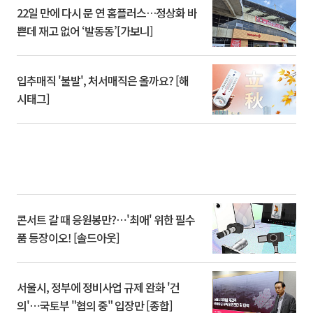
22일 만에 다시 문 연 홈플러스…정상화 바
쁜데 재고 없어 ‘발동동’[가보니]
입추매직 '불발', 처서매직은 올까요? [해
시태그]
콘서트 갈 때 응원봉만?⋯'최애' 위한 필수
품 등장이오! [솔드아웃]
서울시, 정부에 정비사업 규제 완화 '건
의'⋯국토부 "협의 중" 입장만 [종합]