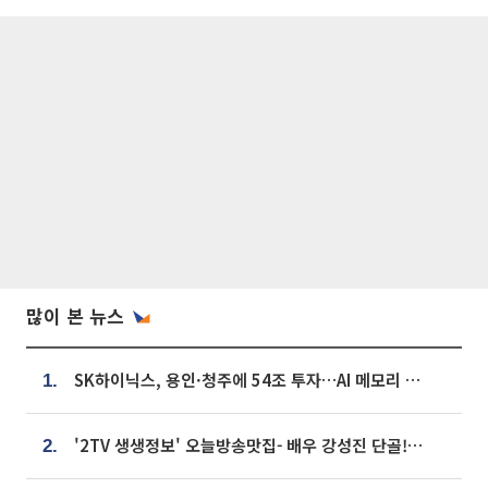
많이 본 뉴스
SK하이닉스, 용인·청주에 54조 투자…AI 메모리 생산기지 키운다
1.
'2TV 생생정보' 오늘방송맛집- 배우 강성진 단골! 쌀국수ㆍ푸팟퐁 커리 맛집 '블○○○'
2.