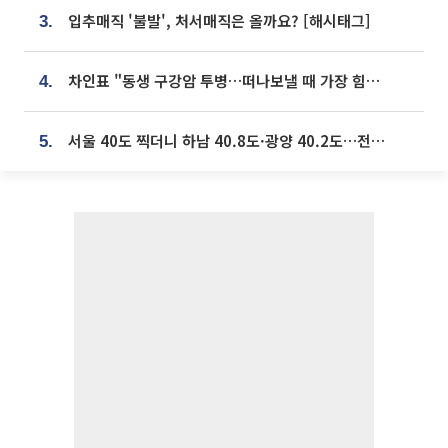
입추매직 '불발', 처서매직은 올까요? [해시태그]
3.
차인표 "동생 구강암 투병…떠나보낼 때 가장 힘들었다”
4.
서울 40도 찍더니 하남 40.8도·광양 40.2도…전국 '펄펄'
5.