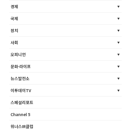
경제
국제
정치
사회
오피니언
문화·라이프
뉴스발전소
이투데이TV
스페셜리포트
Channel 5
위너스IR클럽