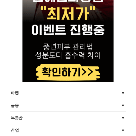
마켓
금융
부동산
산업