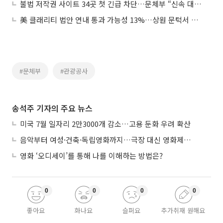
불법 저작권 사이트 34곳 첫 긴급 차단…문체부 “신속 대응 강화”
美 클래리티 법안 연내 통과 가능성 13%…상원 문턱서 제동
#문체부
#관광공사
송석주 기자의 주요 뉴스
미국 7월 일자리 2만3000개 감소…고용 둔화 우려 확산
음악부터 여성·건축·독립영화까지…극장 대신 영화제로 즐기는 스크린 여행
영화 ‘오디세이’를 통해 나를 이해하는 방법은?
0
0
0
0
좋아요
화나요
슬퍼요
추가취재 원해요