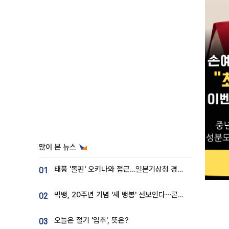
많이 본 뉴스
태풍 '돌핀' 오키나와 접근…일본기상청 경로 업데이트
01
빅뱅, 20주년 기념 '새 뱅봉' 선보인다⋯콘서트 앞두고 팝업 개최
02
오늘은 절기 '입추', 뜻은?
03