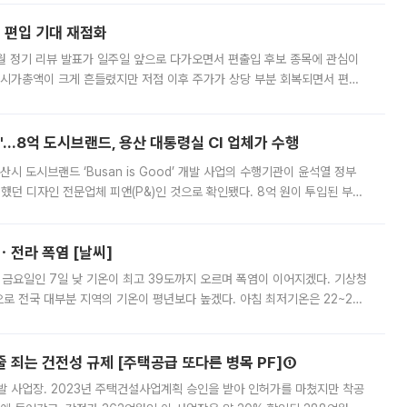
에 편입 기대 재점화
월 정기 리뷰 발표가 일주일 앞으로 다가오면서 편출입 후보 종목에 관심이
 시가총액이 크게 흔들렸지만 저점 이후 주가가 상당 부분 회복되면서 편입
다시 부각되고 있다. 7일 금융투자업계에 따르면 MSCI는 한국시간으로 오는
od'…8억 도시브랜드, 용산 대통령실 CI 업체가 수행
시 도시브랜드 ‘Busan is Good’ 개발 사업의 수행기관이 윤석열 정부
여했던 디자인 전문업체 피앤(P&)인 것으로 확인됐다. 8억 원이 투입된 부산
 부족과 디자인 정체성 논란에 휩싸였던 만큼, 사업 선정 과정과 결과물에
ㆍ전라 폭염 [날씨]
 금요일인 7일 낮 기온이 최고 39도까지 오르며 폭염이 이어지겠다. 기상청
로 전국 대부분 지역의 기온이 평년보다 높겠다. 아침 최저기온은 22~27
 대부분 지역에 폭염특보가 발효된 가운데 최고체감온도는 35도 안팎까지 올라
줄 죄는 건전성 규제 [주택공급 또다른 병목 PF]①
발 사업장. 2023년 주택건설사업계획 승인을 받아 인허가를 마쳤지만 착공