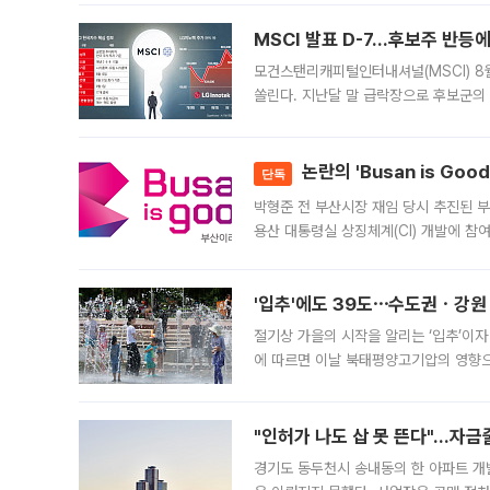
늘
MSCI 발표 D-7…후보주 반등
모건스탠리캐피털인터내셔널(MSCI) 8
쏠린다. 지난달 말 급락장으로 후보군의
가능성과 지수 추종 자금 유입 기대가 
논란의 'Busan is Go
단독
박형준 전 부산시장 재임 당시 추진된 부산
용산 대통령실 상징체계(CI) 개발에 참
도시브랜드 사업이 공개 이후 시민 공감
'입추'에도 39도⋯수도권ㆍ강원
절기상 가을의 시작을 알리는 ‘입추’이자
에 따르면 이날 북태평양고기압의 영향으
도, 낮 최고기온은 31~39도로, 전국
"인허가 나도 삽 못 뜬다"…자금
경기도 동두천시 송내동의 한 아파트 개