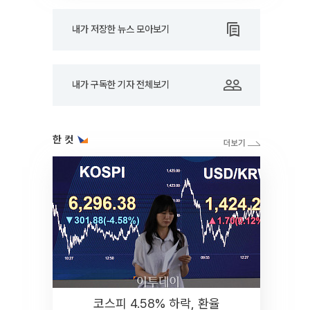
내가 저장한 뉴스 모아보기
내가 구독한 기자 전체보기
한 컷
코스피 4.58% 하락, 환율