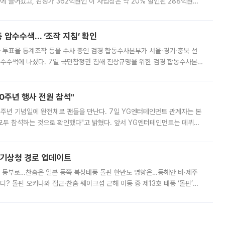
에 들어갔고, 감정가 362억원인 이 사업장은 약 20% 할인된 288억원에
 현재는 4차 공매를 위한 조건 협의가 진행 중이다. 수도권의 주요 주거 배
 압수수색… ‘조작 지침’ 확인
와 투표율 통계조작 등을 수사 중인 검경 합동수사본부가 서울·경기·충북 선
 압수수색에 나섰다. 7일 국민참정권 침해 진상규명을 위한 검경 합동수사본
추가 증거 확보를 위해 중앙선관위, 서울시·경기도·충청북도 선관위, 김포시
10주년 행사 전원 참석"
 10주년 기념일에 완전체로 팬들을 만난다. 7일 YG엔터테인먼트 관계자는 본
 모두 참석하는 것으로 확인했다"고 밝혔다. 앞서 YG엔터테인먼트는 데뷔
사 개최를 공지한 바 있다. 다만 장소를 '8일 오후 서울 모처'로 안내하며 정
본기상청 경로 업데이트
국 동부로…찬홈은 일본 동쪽 북상태풍 돌핀 한반도 영향은…동해안 비·제주
디? 돌핀 오키나와 접근·찬홈 웨이크섬 근해 이동 중 제13호 태풍 ‘돌핀’이
 아마미 지방에 접근하고 있다. 돌핀은 오키나와 부근을 지난 뒤 동중국해