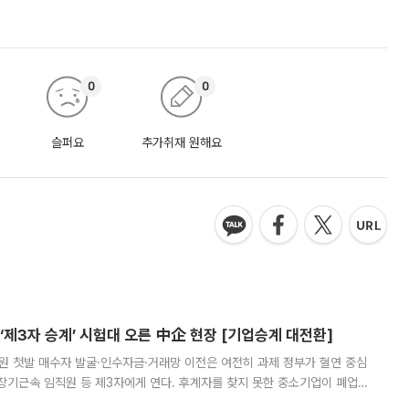
0
0
슬퍼요
추가취재 원해요
제3자 승계’ 시험대 오른 中企 현장 [기업승계 대전환]
지원 첫발 매수자 발굴·인수자금·거래망 이전은 여전히 과제 정부가 혈연 중심
장기근속 임직원 등 제3자에게 연다. 후계자를 찾지 못한 중소기업이 폐업
해 기술과 일자리를 남기도록 하겠다는 취지다. 다만 세금 감면만으로 거래를