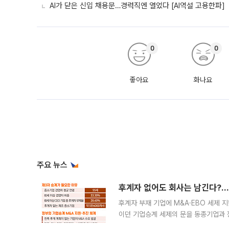
AI가 닫은 신입 채용문…경력직엔 열었다 [AI역설 고용한파]
0
0
좋아요
화나요
주요 뉴스
후계자 없어도 회사는 남긴다?…‘
후계자 부재 기업에 M&A·EBO 세제 
이던 기업승계 세제의 문을 동종기업과 
대신 M&A나 임직원 인수(EBO)를 통