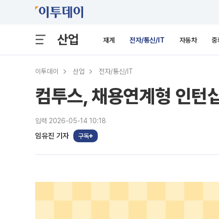
산업
재계
전자/통신/IT
자동차
중
이투데이
산업
전자/통신/IT
컴투스, 채용연계형 인턴십
입력 2026-05-14 10:18
임유진 기자
구독