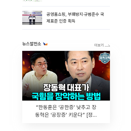
공영홈쇼핑, 부패방지·규범준수 국
제표준 인증 획득
뉴스발전소
“한동훈은 ‘공한증’ 낮추고 장
동혁은 ‘공장증’ 키운다” [정치
대학]