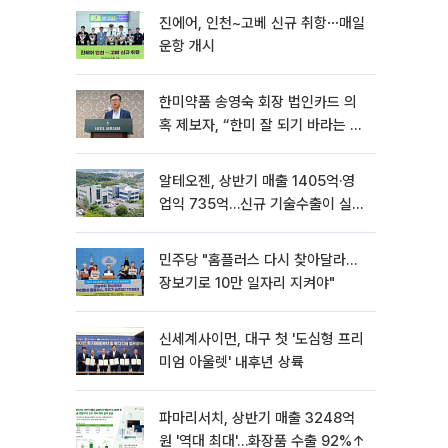
진에어, 인천~고베 신규 취항⋯매일
운항 개시
한미약품 송영숙 회장 법인카드 의
혹 제보자, “한미 잘 되기 바라는 마
음”
알테오젠, 상반기 매출 1405억·영
업익 735억…신규 기술수출이 실적
견인
민주당 "홈플러스 다시 찾아달라…
장보기로 10만 일자리 지켜야"
신세계사이먼, 대구 첫 '도심형 프리
미엄 아울렛' 내후년 상륙
파마리서치, 상반기 매출 3248억
원 '역대 최대'…화장품 수출 92%↑