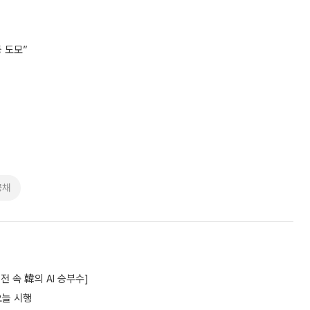
 도모”
공채
 속 韓의 AI 승부수]
오늘 시행