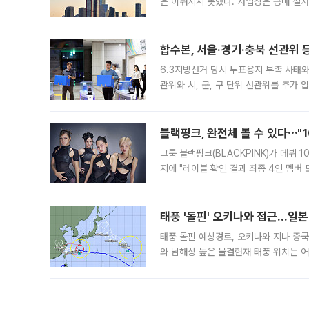
은 이뤄지지 못했다. 사업장은 공매 절차
3차 공매까지 진행됐으나 모두 유찰됐다.
후
합수본, 서울·경기·충북 선관위 등
6.3지방선거 당시 투표용지 부족 사태
관위와 시, 군, 구 단위 선관위를 추가
부(김태훈 서울중앙지검 3차장검사)는 
블랙핑크, 완전체 볼 수 있다⋯"
그룹 블랙핑크(BLACKPINK)가 데뷔
지에 "레이블 확인 결과 최종 4인 멤버
10주년을 이틀 앞둔 6일 10주년 기념행
확한
태풍 '돌핀' 오키나와 접근…일
태풍 돌핀 예상경로, 오키나와 지나 중
와 남해상 높은 물결현재 태풍 위치는 어
강한 세력을 유지한 채 일본 오키나와와