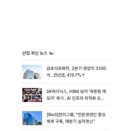
산업 최신 뉴스
금호석유화학, 2분기 영업익 3390
억…전년比 419.7%↑
SK하이닉스, HBM 넘어 '계층형 메
모리' 제시…AI 인프라 최적화 승부
수
[BioS]한미그룹, "전문경영인 중심
체제 구축, 매분기 실적경신”