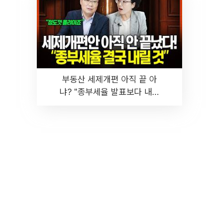
부동산 세제개편 아직 끝 아
냐? "종부세율 발표보다 내릴
것" 장기거주·양도세 전망 I 집
땅지성 I 김인만, 진미윤