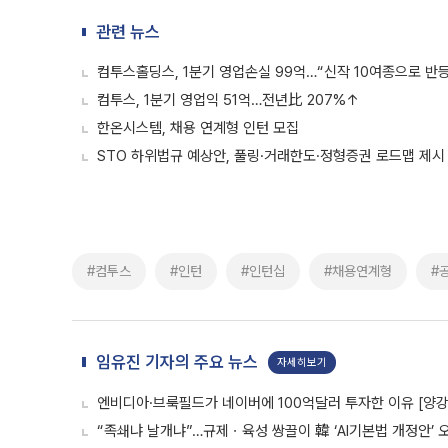
관련 뉴스
컴투스홀딩스, 1분기 영업손실 99억…“신작 10여종으로 반등
컴투스, 1분기 영업익 51억…전년比 207%↑
한온시스템, 채용 연계형 인턴 모집
STO 하위법규 예상안, 풀링·거래한도·정형증권 로드맵 제시
#컴투스
#인턴
#인턴십
#채용연계형
#
임유진 기자의 주요 뉴스
자세히보기
엔비디아·브룩필드가 네이버에 100억달러 투자한 이유 [양강전
“족쇄냐 날개냐”…규제ㆍ육성 쌍끌이 韓 ‘AI기본법 개정안’ 