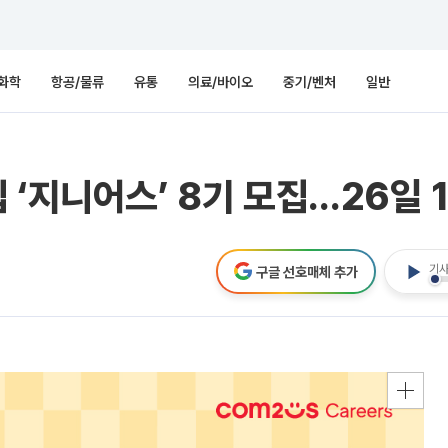
화학
항공/물류
유통
의료/바이오
중기/벤처
일반
 ‘지니어스’ 8기 모집…26일 
기사
구글 선호매체 추가