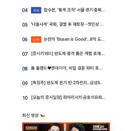
합수본, '통계 조작' 서울·경기·충북 선관위 등 추가 압수수색
04
속보
‘나솔사계’ 국화, 결별 후 재등장⋯첫인상 투표 휩쓸고 ‘인기녀’ 등극
05
논란의 'Busan is Good'…8억 도시브랜드, 용산 대통령실 CI 업체가 수행
06
단독
[증시키워드] 반도체 충격 뚫은 개별 호재...포스코퓨처엠·에코프로·한화솔루션 '눈길'
07
톰 홀랜드♥젠데이아, 비밀 결혼 파티 포착⋯호텔 대관비만 9억
08
[특징주] 반도체 온기 탄 2차전지...삼성SDI, 장 초반 7% 넘게 껑충
09
[오늘의 증시일정] 파마리서치·금호석유화학·코오롱인더·상상인증권 등
10
최신 영상