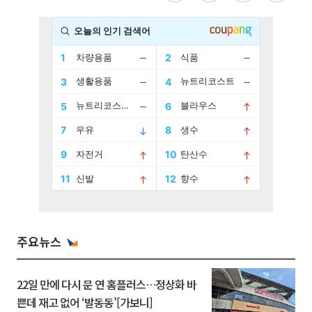
주요뉴스
22일 만에 다시 문 연 홈플러스…정상화 바
쁜데 재고 없어 ‘발동동’[가보니]