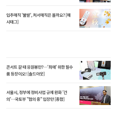
입추매직 '불발', 처서매직은 올까요? [해
시태그]
콘서트 갈 때 응원봉만?⋯'최애' 위한 필수
품 등장이오! [솔드아웃]
서울시, 정부에 정비사업 규제 완화 '건
의'⋯국토부 "협의 중" 입장만 [종합]