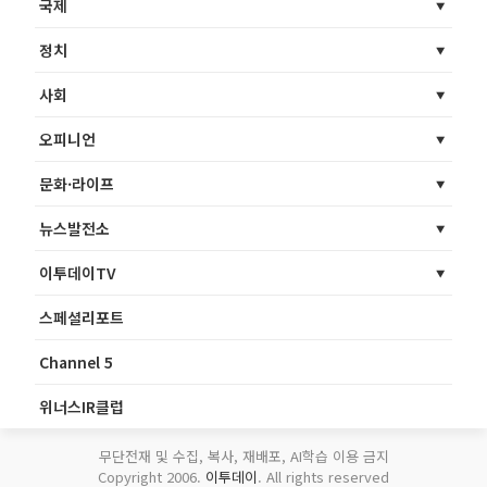
국제
정치
사회
오피니언
문화·라이프
뉴스발전소
이투데이TV
스페셜리포트
Channel 5
위너스IR클럽
무단전재 및 수집, 복사, 재배포, AI학습 이용 금지
Copyright 2006.
이투데이
. All rights reserved