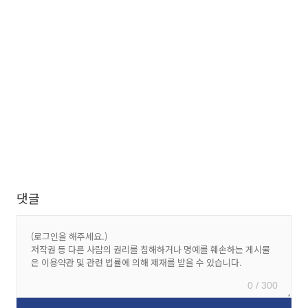
댓글
0 / 300