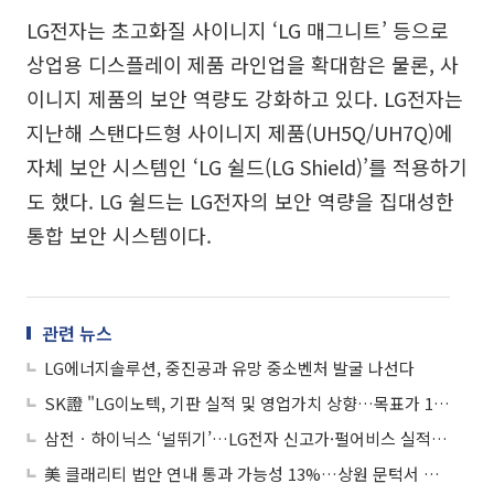
LG전자는 초고화질 사이니지 ‘LG 매그니트’ 등으로
상업용 디스플레이 제품 라인업을 확대함은 물론, 사
이니지 제품의 보안 역량도 강화하고 있다. LG전자는
지난해 스탠다드형 사이니지 제품(UH5Q/UH7Q)에
자체 보안 시스템인 ‘LG 쉴드(LG Shield)’를 적용하기
도 했다. LG 쉴드는 LG전자의 보안 역량을 집대성한
통합 보안 시스템이다.
관련 뉴스
LG에너지솔루션, 중진공과 유망 중소벤처 발굴 나선다
SK證 "LG이노텍, 기판 실적 및 영업가치 상향…목표가 100만원↑"
삼전ㆍ하이닉스 ‘널뛰기’…LG전자 신고가·펄어비스 실적 관심
美 클래리티 법안 연내 통과 가능성 13%…상원 문턱서 제동