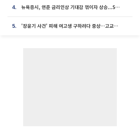
뉴욕증시, 연준 금리인상 기대감 꺾이자 상승...S&P500 사상 최고치 [종합]
4.
'장윤기 사건' 피해 여고생 구하려다 중상…고교생 의상자 지정
5.