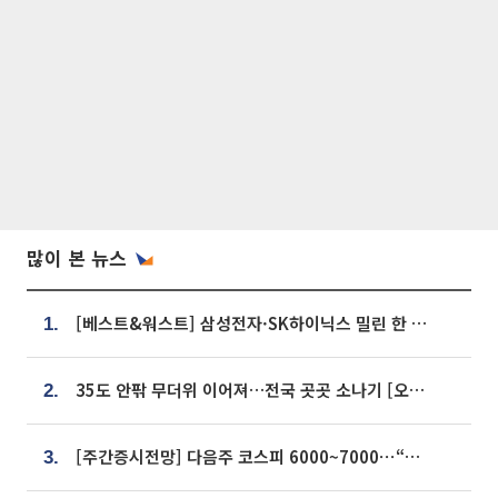
많이 본 뉴스
[베스트&워스트] 삼성전자·SK하이닉스 밀린 한 주…상상인증권은 85% 급등
1.
35도 안팎 무더위 이어져…전국 곳곳 소나기 [오늘 날씨]
2.
[주간증시전망] 다음주 코스피 6000~7000⋯“外人 수급은 정책이 변수”
3.