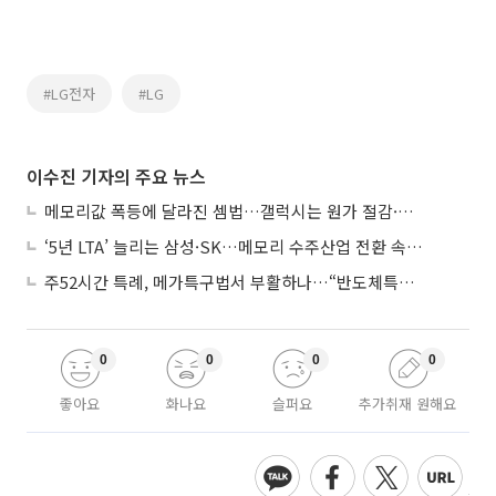
#LG전자
#LG
이수진 기자의 주요 뉴스
메모리값 폭등에 달라진 셈법…갤럭시는 원가 절감·아이폰은 서비스 확대
‘5년 LTA’ 늘리는 삼성·SK…메모리 수주산업 전환 속 다른 셈법
주52시간 특례, 메가특구법서 부활하나…“반도체특별법 담겨야”
0
0
0
0
좋아요
화나요
슬퍼요
추가취재 원해요