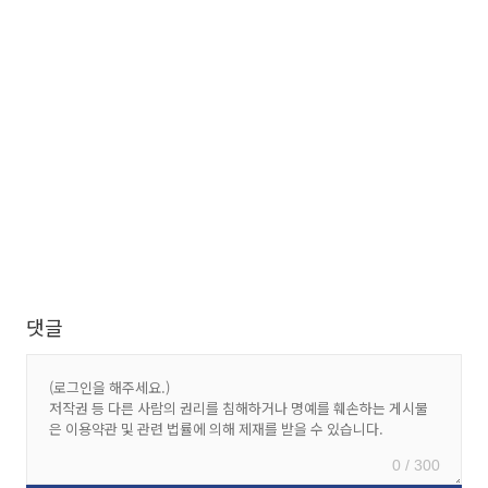
댓글
0 / 300