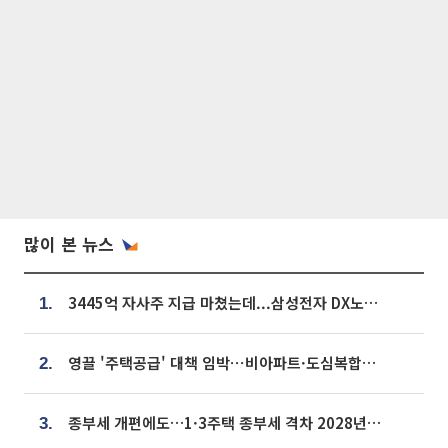
많이 본 뉴스
3445억 자사주 지급 마쳤는데...삼성전자 DX노조, 뒤늦은 '떼쓰기 집회'
1.
영끌 '주택공급' 대책 임박⋯비아파트·도심복합까지 총동원
2.
종부세 개편에도…1·3주택 종부세 격차 2028년부터 확대
3.