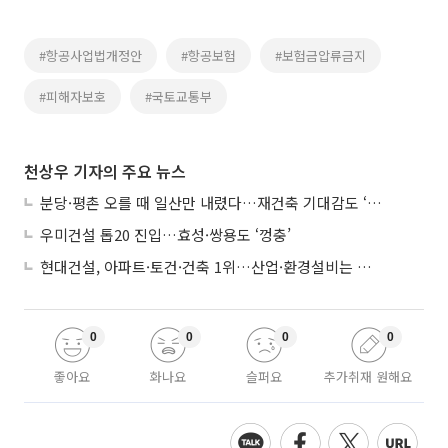
#항공사업법개정안
#항공보험
#보험금압류금지
#피해자보호
#국토교통부
천상우 기자의 주요 뉴스
분당·평촌 오를 때 일산만 내렸다…재건축 기대감도 ‘무색’
우미건설 톱20 진입…효성·쌍용도 ‘껑충’
현대건설, 아파트·토건·건축 1위…산업·환경설비는 삼성E&A
0
0
0
0
좋아요
화나요
슬퍼요
추가취재 원해요