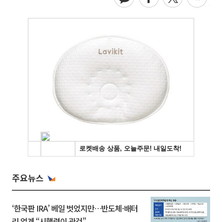
주요뉴스
‘한국판 IRA’ 베일 벗었지만…반도체·배터
리 업계 “시행령이 관건”