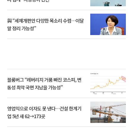
與 “세제개편안 다양한 목소리 수렴…이달
말 정리 가능성”
블룸버그 “레버리지 거품 빠진 코스피, 변
동성 최악 국면 지났을 가능성”
영업익으로 이자도 못 낸다…건설 한계기
업 5년 새 62→173곳