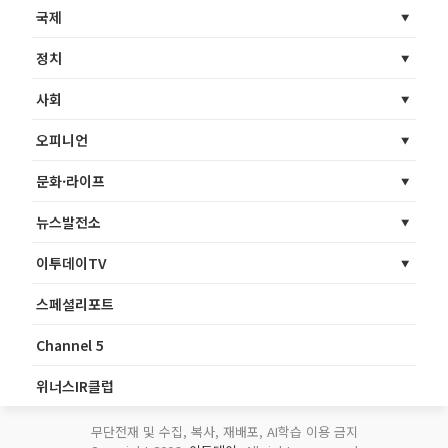
국제
정치
사회
오피니언
문화·라이프
뉴스발전소
이투데이TV
스페셜리포트
Channel 5
위너스IR클럽
무단전재 및 수집, 복사, 재배포, AI학습 이용 금지