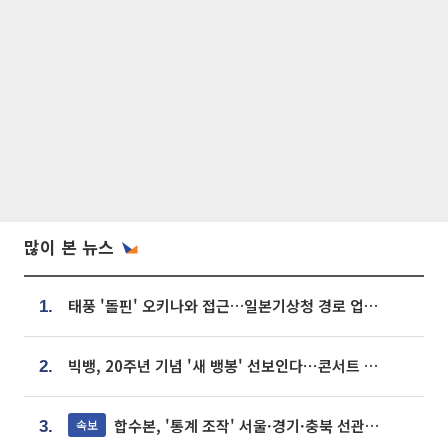
많이 본 뉴스
태풍 '돌핀' 오키나와 접근…일본기상청 경로 업데이트
1.
빅뱅, 20주년 기념 '새 뱅봉' 선보인다⋯콘서트 앞두고 팝업 개최
2.
합수본, '통계 조작' 서울·경기·충북 선관위 등 추가 압수수색
속보
3.