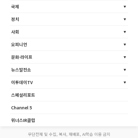
국제
정치
사회
오피니언
문화·라이프
뉴스발전소
이투데이TV
스페셜리포트
Channel 5
위너스IR클럽
무단전재 및 수집, 복사, 재배포, AI학습 이용 금지