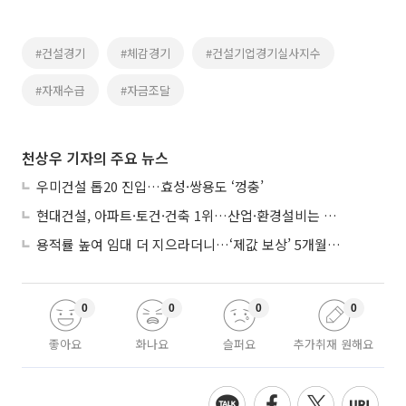
#건설경기
#체감경기
#건설기업경기실사지수
#자재수급
#자금조달
천상우 기자의 주요 뉴스
우미건설 톱20 진입…효성·쌍용도 ‘껑충’
현대건설, 아파트·토건·건축 1위…산업·환경설비는 삼성E&A
용적률 높여 임대 더 지으라더니…‘제값 보상’ 5개월째 국회에 발목
0
0
0
0
좋아요
화나요
슬퍼요
추가취재 원해요