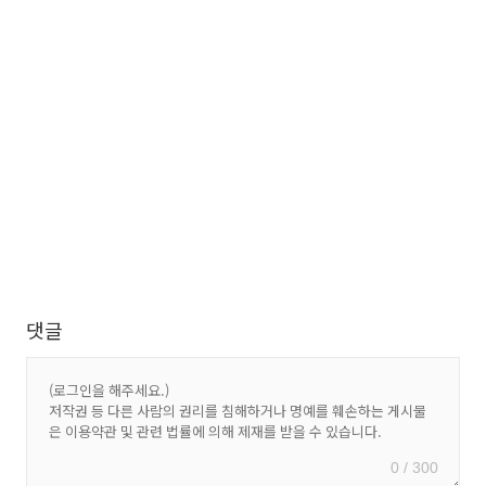
댓글
0 / 300