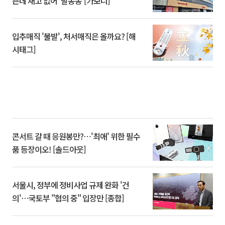
쁜데 재고 없어 ‘발동동’[가보니]
입추매직 '불발', 처서매직은 올까요? [해
시태그]
콘서트 갈 때 응원봉만?⋯'최애' 위한 필수
품 등장이오! [솔드아웃]
서울시, 정부에 정비사업 규제 완화 '건
의'⋯국토부 "협의 중" 입장만 [종합]