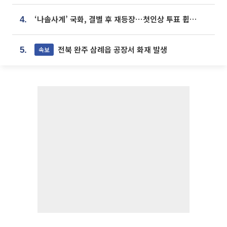
‘나솔사계’ 국화, 결별 후 재등장⋯첫인상 투표 휩쓸고 ‘인기녀’ 등극
4.
전북 완주 삼례읍 공장서 화재 발생
속보
5.