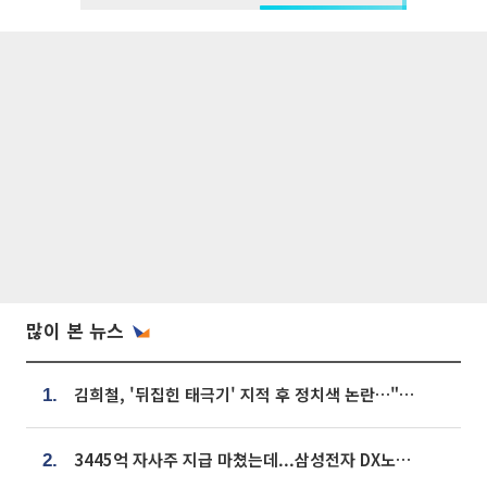
많이 본 뉴스
김희철, '뒤집힌 태극기' 지적 후 정치색 논란…"좌우 떠나 우리나라 국기"
1.
3445억 자사주 지급 마쳤는데...삼성전자 DX노조, 뒤늦은 '떼쓰기 집회'
2.