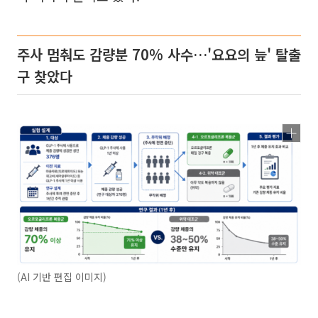
주사 멈춰도 감량분 70% 사수…'요요의 늪' 탈출
구 찾았다
(AI 기반 편집 이미지)