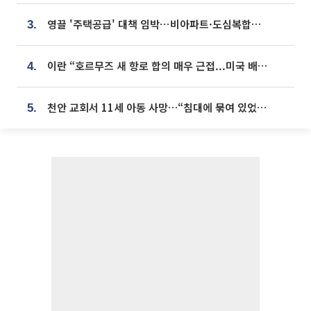
영끌 '주택공급' 대책 임박⋯비아파트·도심복합까지 총동원
3.
이란 “호르무즈 새 항로 합의 매우 근접...미국 배상 먼저”
4.
천안 교회서 11세 아동 사망…“침대에 묶여 있었다” 진술 확보
5.