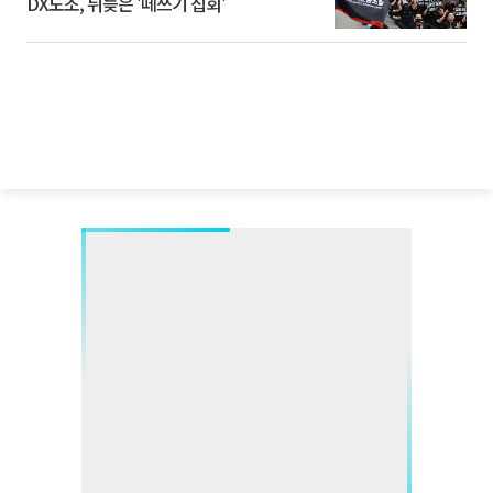
DX노조, 뒤늦은 '떼쓰기 집회'