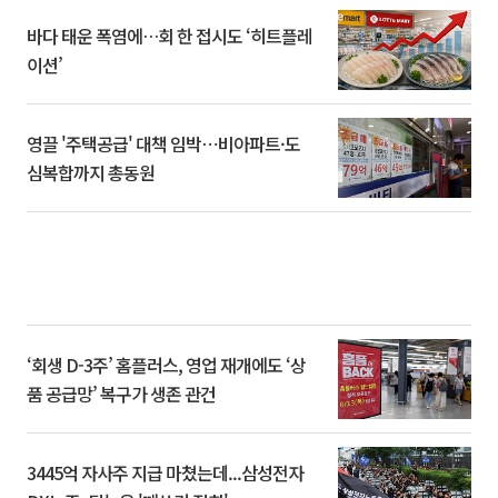
바다 태운 폭염에…회 한 접시도 ‘히트플레
이션’
영끌 '주택공급' 대책 임박⋯비아파트·도
심복합까지 총동원
‘회생 D-3주’ 홈플러스, 영업 재개에도 ‘상
품 공급망’ 복구가 생존 관건
3445억 자사주 지급 마쳤는데...삼성전자