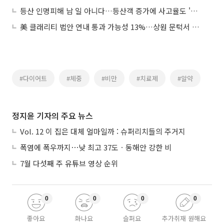
등산 인명피해 남 일 아니다…등산객 증가에 사고율도 '사상 최악'
美 클래리티 법안 연내 통과 가능성 13%…상원 문턱서 제동
#다이어트
#체중
#비만
#치료제
#알약
정지윤 기자의 주요 뉴스
Vol. 12 이 집은 대체 얼마일까 : 슈퍼리치들의 주거지
폭염에 폭우까지⋯낮 최고 37도ㆍ동해안 강한 비
7월 다섯째 주 유튜브 영상 순위
0
0
0
0
좋아요
화나요
슬퍼요
추가취재 원해요