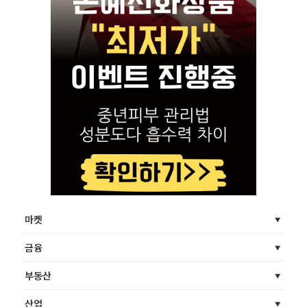
마켓
금융
부동산
산업