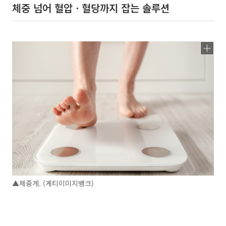
체중 넘어 혈압ㆍ혈당까지 잡는 솔루션
▲체중계. (게티이미지뱅크)