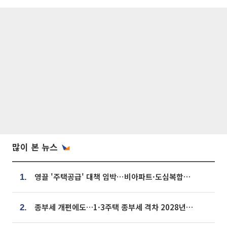
많이 본 뉴스
영끌 '주택공급' 대책 임박⋯비아파트·도심복합까지 총동원
1.
종부세 개편에도…1·3주택 종부세 격차 2028년부터 확대
2.