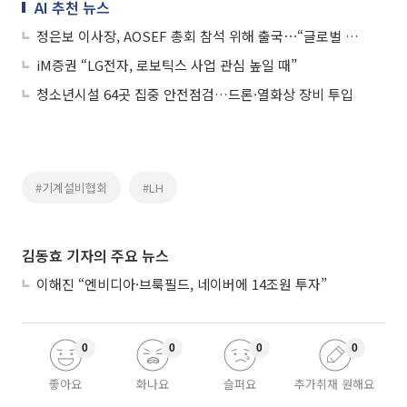
AI 추천 뉴스
정은보 이사장, AOSEF 총회 참석 위해 출국⋯“글로벌 경쟁력 높일 것”
iM증권 “LG전자, 로보틱스 사업 관심 높일 때”
청소년시설 64곳 집중 안전점검…드론·열화상 장비 투입
#기계설비협회
#LH
김동효 기자의 주요 뉴스
이해진 “엔비디아·브룩필드, 네이버에 14조원 투자”
0
0
0
0
좋아요
화나요
슬퍼요
추가취재 원해요