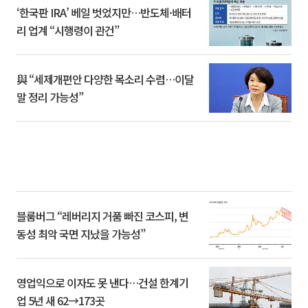
‘한국판 IRA’ 베일 벗었지만…반도체·배터
리 업계 “시행령이 관건”
與 “세제개편안 다양한 목소리 수렴…이달
말 정리 가능성”
블룸버그 “레버리지 거품 빠진 코스피, 변
동성 최악 국면 지났을 가능성”
영업익으로 이자도 못 낸다…건설 한계기
업 5년 새 62→173곳