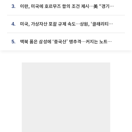
이란, 미국에 호르무즈 합의 조건 제시…美 “경기 아직 안 끝나” [종합]
3.
미국, 가상자산 포괄 규제 속도…상원, ‘클래리티법’ 9월 절차투표 추진
4.
맥북 품은 삼성에 ‘중국산’ 맹추격⋯커지는 노트북 OLED 시장
5.