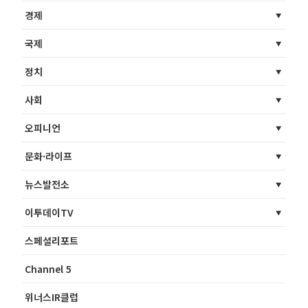
경제
국제
정치
사회
오피니언
문화·라이프
뉴스발전소
이투데이TV
스페셜리포트
Channel 5
위너스IR클럽