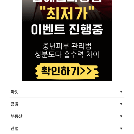
마켓
금융
부동산
산업