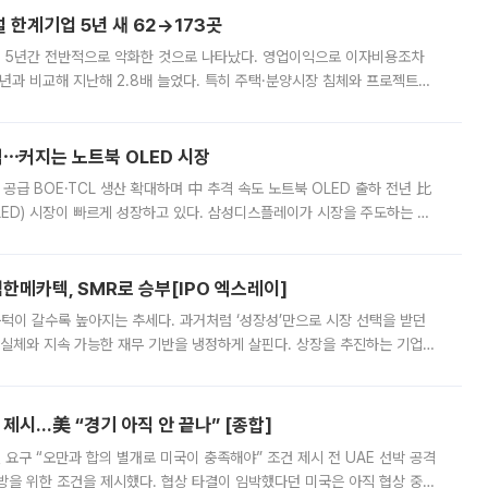
한계기업 5년 새 62→173곳
 5년간 전반적으로 악화한 것으로 나타났다. 영업이익으로 이자비용조차
년과 비교해 지난해 2.8배 늘었다. 특히 주택·분양시장 침체와 프로젝트파
 악화가 두드러졌다. 9일 한국건설산업연구원은 ‘2025년 건설업 외감기업
격⋯커지는 노트북 OLED 시장
 공급 BOE·TCL 생산 확대하며 中 추격 속도 노트북 OLED 출하 전년 比
ED) 시장이 빠르게 성장하고 있다. 삼성디스플레이가 시장을 주도하는 가
 확대에 나서면서 노트북 OLED 시장을 둘러싼 경쟁이 치열해지고 있다. 9
한메카텍, SMR로 승부[IPO 엑스레이]
 문턱이 갈수록 높아지는 추세다. 과거처럼 ‘성장성’만으로 시장 선택을 받던
 실체와 지속 가능한 재무 기반을 냉정하게 살핀다. 상장을 추진하는 기업들
를 입증해야 하는 시험대에 섰다. 본지는 상장을 앞둔 기업의 기술 경쟁
제시…美 “경기 아직 안 끝나” [종합]
 요구 “오만과 합의 별개로 미국이 충족해야” 조건 제시 전 UAE 선박 공격
방을 위한 조건을 제시했다. 협상 타결이 임박했다던 미국은 아직 협상 중이