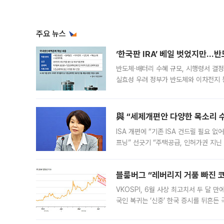
주요 뉴스
‘한국판 IRA’ 베일 벗었지만…
반도체·배터리 수혜 규모, 시행령서 결정
실효성 우려 정부가 반도체와 이차전지 
법(IRA)’으로 불리는 국내생산세액공제
與 “세제개편안 다양한 목소리 
ISA 개편에 “기존 ISA 건드릴 필요 
프닝” 선긋기 “주택공급, 인허가권 지닌
견을 수렴해 당정과 개편안에 대한 조율
블룸버그 “레버리지 거품 빠진 코
VKOSPI, 6월 사상 최고치서 두 달
국인 복귀는 ‘신중’ 한국 증시를 뒤흔
했다. 대규모 반대매매로 레버리지 투자