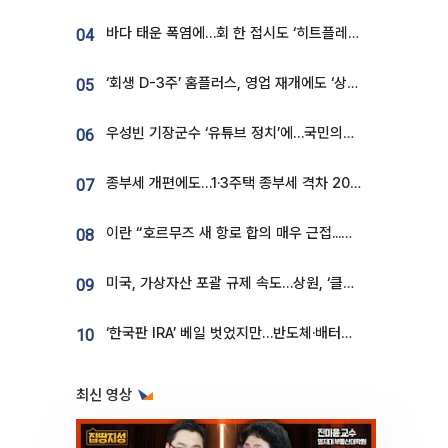
바다 태운 폭염에…회 한 접시도 ‘히트플레이션’
04
‘회생 D-3주’ 홈플러스, 영업 재개에도 ‘상품 공급망’ 복구가 생존 관건
05
우성빈 기장군수 ‘유튜브 정치’에…국민의힘 군의원들 집단 반발
06
종부세 개편에도…1·3주택 종부세 격차 2028년부터 확대
07
이란 “호르무즈 새 항로 합의 매우 근접...미국 배상 먼저”
08
미국, 가상자산 포괄 규제 속도…상원, ‘클래리티법’ 9월 절차투표 추진
09
‘한국판 IRA’ 베일 벗었지만…반도체·배터리 업계 “시행령이 관건”
10
최신 영상