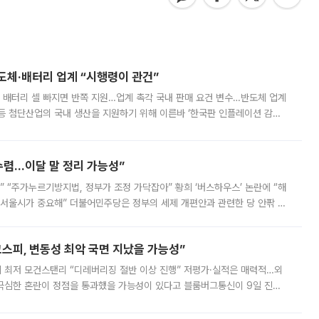
반도체·배터리 업계 “시행령이 관건”
 배터리 셀 빠지면 반쪽 지원…업계 촉각 국내 판매 요건 변수…반도체 업계
등 첨단산업의 국내 생산을 지원하기 위해 이른바 ‘한국판 인플레이션 감축
를 신설했지만, 업계에서는 세부 지원 대상에 따라 정책 효과가 크게 달라
수렴…이달 말 정리 가능성”
없어” “주가누르기방지법, 정부가 조정 가닥잡아” 황희 ‘버스하우스’ 논란에 “해
 서울시가 중요해” 더불어민주당은 정부의 세제 개편안과 관련한 당 안팎 의
에 나서겠다고 예고했다. 민주당은 8월 말 당정 조율을 거친 개편안이
스피, 변동성 최악 국면 지났을 가능성”
 만에 최저 모건스탠리 “디레버리징 절반 이상 진행” 저평가·실적은 매력적…외
든 극심한 혼란이 정점을 통과했을 가능성이 있다고 블룸버그통신이 9일 진단
가 상당 부분 정리된 데다 금융당국의 규제 강화로 고위험 상품 거래도 급감