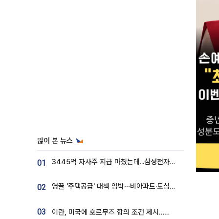
많이 본 뉴스
3445억 자사주 지급 마쳤는데...삼성전자 DX노조, 뒤늦은 '떼쓰기 집회'
01
영끌 '주택공급' 대책 임박⋯비아파트·도심복합까지 총동원
02
03
이란, 미국에 호르무즈 합의 조건 제시…美 “경기 아직 안 끝나” [종합]