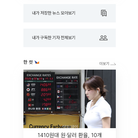
내가 저장한 뉴스 모아보기
내가 구독한 기자 전체보기
한 컷
1410원대 원·달러 환율, 10개