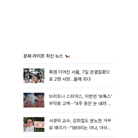
문화·라이프 최신 뉴스
폭염 이어진 서울, 7일 온열질환으
로 2명 사망…올해 최다
브리트니 스피어스, 이번엔 '보톡스'
부작용 고백⋯"4주 동안 눈 내려 앉
아"
서경덕 교수, 김희철도 분노한 거꾸
로 태극기⋯"엉터리는 아냐, 아쉬울
뿐"