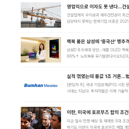
영업익으로 이자도 못 낸다…건설 
건설업계의 수익성과 재무건전성이 최근
감당하지 못하는 한계기업 비중은 2021
이낸싱(PF) 부담이 집중된 건축 부문의
경영
맥북 품은 삼성에 ‘중국산’ 맹추
삼성D 8.6세대 양산…애플 OLED 맥북
66%↑ 노트북용 유기발광다이오드(OL
운데 중국 BOE와 TCL CSOT도 생산
일 업계에 따르면 삼성
실적 꺾였는데 몸값 1조 거론…범
[편집자 주] 국내 기업공개(IPO) 시장
시대는 지났다. 투자자들은 이제 기술적
은 거시경제 불확실성 속에 실적과 성과
이란, 미국에 호르무즈 합의 조건 
미군 철수·전쟁 배상 등 재개방 5대 조건
하기도 이란이 미국에 호르무즈 해협 개