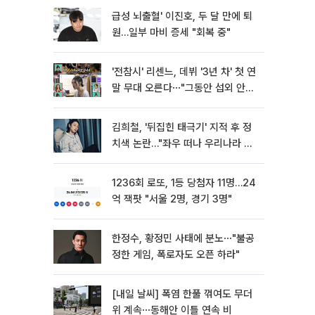
급성 뇌출혈' 이진호, 두 달 만에 퇴
원…일부 마비 증세 "회복 중"
'전참시' 리센느, 데뷔 '3년 차' 첫 연
말 무대 오른다⋯"그동안 섭외 안
와"
김희철, '뒤집힌 태극기' 지적 후 정
치색 논란…"좌우 떠나 우리나라 국
기"
1236회 로또, 1등 당첨자 11명…24
억 잭팟 "서울 2명, 경기 3명"
한정수, 황정민 사태에 분노⋯"불공
정한 게임, 폭로자도 오픈 하라"
[내일 날씨] 폭염 한풀 꺾여도 무더
위 계속⋯동해안 이틀 연속 비