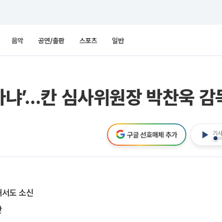
음악
공연/출판
스포츠
일반
아냐’…칸 심사위원장 박찬욱 감
기사
구글 선호매체 추가
해서도 소신
단