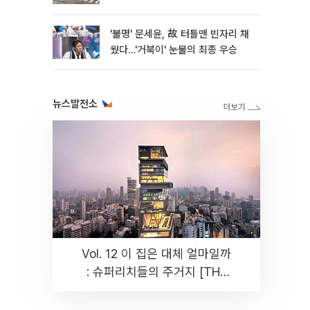
'불명' 문세윤, 故 터틀맨 빈자리 채
웠다…'거북이' 눈물의 최종 우승
뉴스발전소
Vol. 12 이 집은 대체 얼마일까
: 슈퍼리치들의 주거지 [THE
RARE]