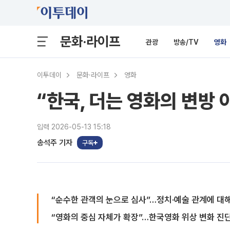
문화·라이프
관광
방송/TV
영화
이투데이
문화·라이프
영화
“한국, 더는 영화의 변방 
입력 2026-05-13 15:18
송석주 기자
구독
“순수한 관객의 눈으로 심사”…정치·예술 관계에 대
“영화의 중심 자체가 확장”…한국영화 위상 변화 진