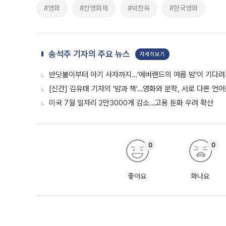
#영화
#칸영화제
#박찬욱
#한국영화
송석주 기자의 주요 뉴스
자세히보기
반딧불이부터 아기 사자까지…‘에버랜드의 여름 밤’이 기다려
[신간] 김유태 기자의 '밤과 책'…영화와 문학, 서로 다른 언
미국 7월 일자리 2만3000개 감소…고용 둔화 우려 확산
0
0
좋아요
화나요