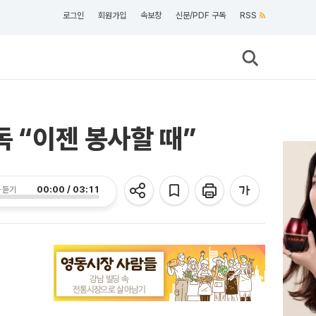
로그인
회원가입
속보창
신문/PDF 구독
RSS
독 “이젠 봉사할 때”
00:00 / 03:11
 듣기