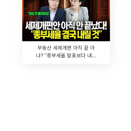
부동산 세제개편 아직 끝 아
냐? "종부세율 발표보다 내릴
것" 장기거주·양도세 전망 I 집
땅지성 I 김인만, 진미윤