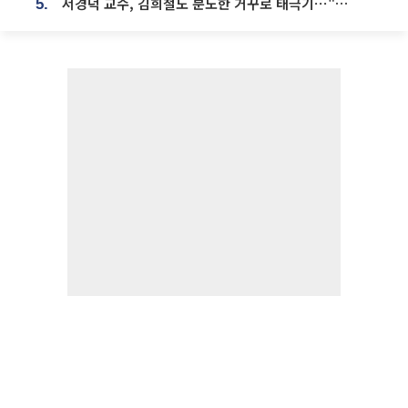
서경덕 교수, 김희철도 분노한 거꾸로 태극기⋯"엉터리는 아냐, 아쉬울 뿐"
5.