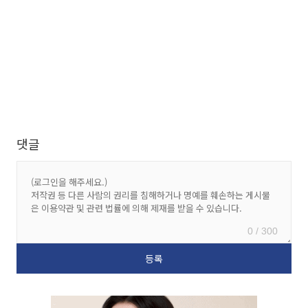
댓글
0 / 300