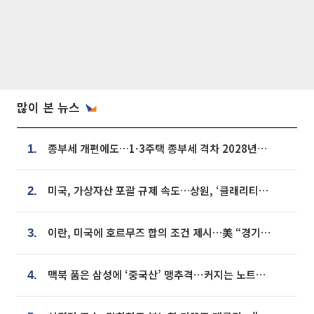
많이 본 뉴스
종부세 개편에도…1·3주택 종부세 격차 2028년부터 확대
1.
미국, 가상자산 포괄 규제 속도…상원, ‘클래리티법’ 9월 절차투표 추진
2.
이란, 미국에 호르무즈 합의 조건 제시…美 “경기 아직 안 끝나” [종합]
3.
맥북 품은 삼성에 ‘중국산’ 맹추격⋯커지는 노트북 OLED 시장
4.