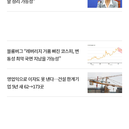
말 정리 가능성”
블룸버그 “레버리지 거품 빠진 코스피, 변
동성 최악 국면 지났을 가능성”
영업익으로 이자도 못 낸다…건설 한계기
업 5년 새 62→173곳