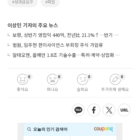
#성과급요구
#파업
이상민 기자의 주요 뉴스
보령, 상반기 영업익 440억, 전년比 21.1%↑…반기 역대 최대
법원, 임주현 한미사이언스 부회장 주식 가압류
알테오젠, 올해만 1.8조 기술수출…특허·계약·상업화 ‘삼박자’
0
0
0
0
좋아요
화나요
슬퍼요
추가취재 원해요