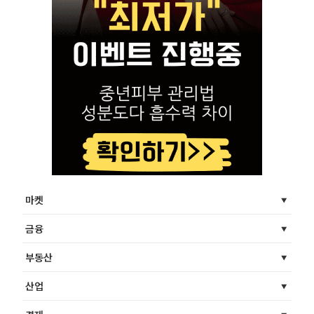
마켓
금융
부동산
산업