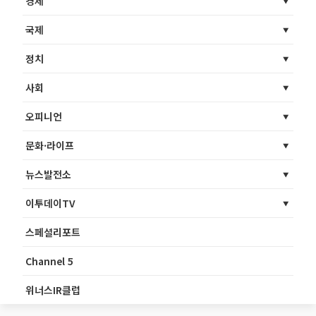
경제
국제
정치
사회
오피니언
문화·라이프
뉴스발전소
이투데이TV
스페셜리포트
Channel 5
위너스IR클럽