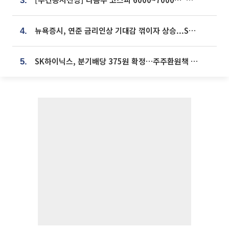
3.
뉴욕증시, 연준 금리인상 기대감 꺾이자 상승...S&P500 사상 최고치 [종합]
4.
SK하이닉스, 분기배당 375원 확정…주주환원책 9월로 앞당겨 발표
5.