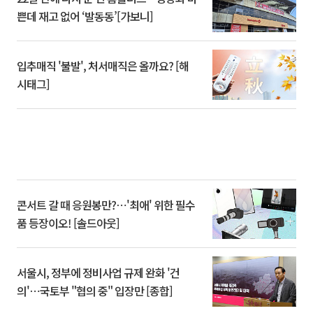
쁜데 재고 없어 ‘발동동’[가보니]
입추매직 '불발', 처서매직은 올까요? [해
시태그]
콘서트 갈 때 응원봉만?⋯'최애' 위한 필수
품 등장이오! [솔드아웃]
서울시, 정부에 정비사업 규제 완화 '건
의'⋯국토부 "협의 중" 입장만 [종합]