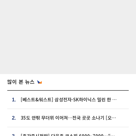
많이 본 뉴스
[베스트&워스트] 삼성전자·SK하이닉스 밀린 한 주…상상인증권은 85% 급등
1.
35도 안팎 무더위 이어져…전국 곳곳 소나기 [오늘 날씨]
2.
[주간증시전망] 다음주 코스피 6000~7000⋯“外人 수급은 정책이 변수”