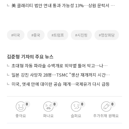
美 클래리티 법안 연내 통과 가능성 13%…상원 문턱서 제동
#미국
#중국
#트럼프
#시진핑
#정상회담
김준형 기자의 주요 뉴스
초대형 자동 파라솔 수백개로 뙤약볕 틀어 막고⋯나라별 폭염 생존법
일본 강진 사망자 28명⋯TSMC "생산 재개까지 시간 필요해"
미국, 엿새 만에 대이란 공습 재개⋯국제유가 다시 급등
0
0
0
0
좋아요
화나요
슬퍼요
추가취재 원해요