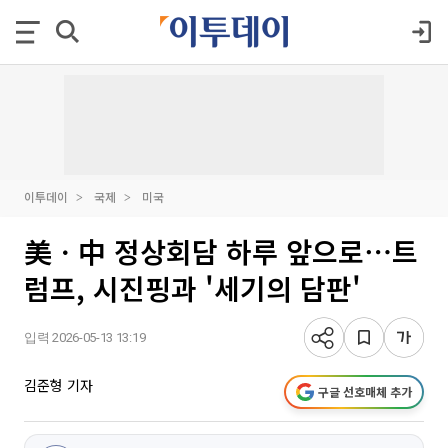
이투데이
국제
미국
美ㆍ中 정상회담 하루 앞으로⋯트
럼프, 시진핑과 '세기의 담판'
입력 2026-05-13 13:19
김준형 기자
구글 선호매체 추가