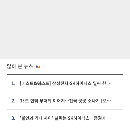
많이 본 뉴스
[베스트&워스트] 삼성전자·SK하이닉스 밀린 한 주…상상인증권은 85% 급등
1.
35도 안팎 무더위 이어져…전국 곳곳 소나기 [오늘 날씨]
2.
'불안과 기대 사이' 널뛰는 SK하이닉스…증권가 "HBM4·LTA 기반 펀터멘털 견고"
3.