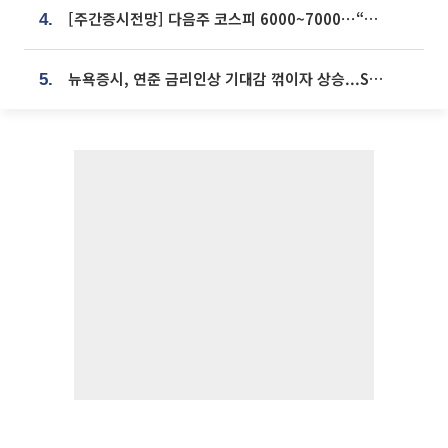
[주간증시전망] 다음주 코스피 6000~7000⋯“外人 수급은 정책이 변수”
4.
뉴욕증시, 연준 금리인상 기대감 꺾이자 상승...S&P500 사상 최고치 [종합]
5.