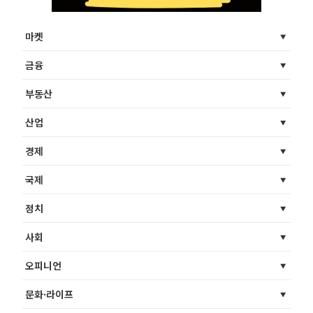
마켓
금융
부동산
산업
경제
국제
정치
사회
오피니언
문화·라이프