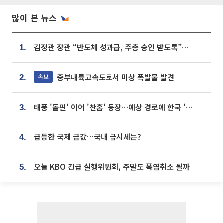
많이 본 뉴스
김정관 장관 “반도체 성과급, 주총 승인 받도록”…상법·자본시장법 개정 시사
1.
중부내륙고속도로서 미상 폭발물 발견
속보
2.
태풍 '돌핀' 이어 '찬홈' 등장…예상 경로에 한국 '한숨'
3.
급등한 국제 금값…국내 금시세는?
4.
오늘 KBO 긴급 실행위원회, 주말도 폭염취소 될까
5.