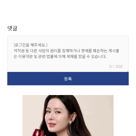
댓글
0 / 300