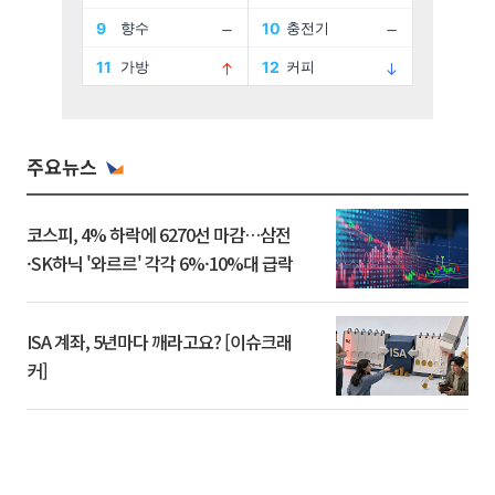
주요뉴스
코스피, 4% 하락에 6270선 마감…삼전
·SK하닉 '와르르' 각각 6%·10%대 급락
ISA 계좌, 5년마다 깨라고요? [이슈크래
커]