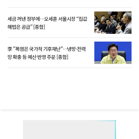
세금 꺼낸 정부에…오세훈 서울시장 “집값
해법은 공급” [종합]
李 "폭염은 국가적 기후재난"…냉방·전력
망 확충 등 예산 반영 주문 [종합]