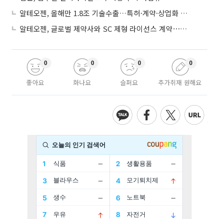
알테오젠, 올해만 1.8조 기술수출…특허·계약·상업화 ‘삼박자’
알테오젠, 글로벌 제약사와 SC 제형 라이선스 계약⋯최대 5219억
0
0
0
0
좋아요
화나요
슬퍼요
추가취재 원해요