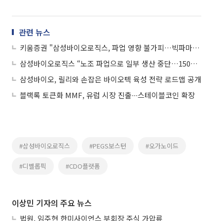
관련 뉴스
키움증권 "삼성바이오로직스, 파업 영향 불가피…빅파마 수주 확보 걸림돌"
삼성바이오로직스 “노조 파업으로 일부 생산 중단…1500억 손실 추산”
삼성바이오, 릴리와 손잡은 바이오텍 육성 전략 로드맵 공개
블랙록 토큰화 MMF, 유럽 시장 진출∙∙∙스테이블코인 확장
#삼성바이오로직스
#PEGS보스턴
#오가노이드
#디벨롭픽
#CDO플랫폼
이상민 기자의 주요 뉴스
법원, 임주현 한미사이언스 부회장 주식 가압류