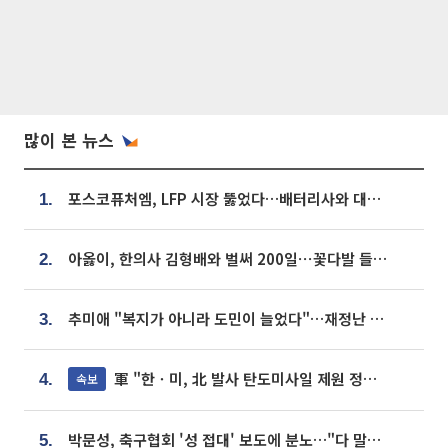
많이 본 뉴스
포스코퓨처엠, LFP 시장 뚫었다…배터리사와 대규모 장기 공급 합의
1.
아옳이, 한의사 김형배와 벌써 200일⋯꽃다발 들고 "프러포즈 아냐"
2.
추미애 "복지가 아니라 도민이 늘었다"…재정난 책임론 정면돌파
3.
軍 "한ㆍ미, 北 발사 탄도미사일 제원 정밀분석 중"
속보
4.
박문성, 축구협회 '성 접대' 보도에 분노…"다 말아먹으려고 작정했나"
5.