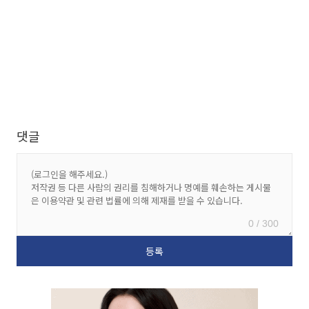
댓글
0 / 300