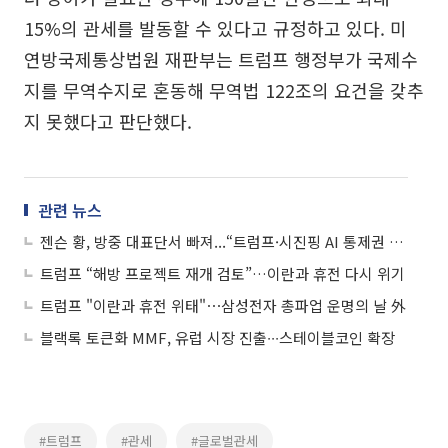
15%의 관세를 발동할 수 있다고 규정하고 있다. 미
연방국제통상법원 재판부는 트럼프 행정부가 국제수
지를 무역수지로 혼동해 무역법 122조의 요건을 갖추
지 못했다고 판단했다.
관련 뉴스
젠슨 황, 방중 대표단서 빠져...“트럼프·시진핑 AI 통제권 시험대”
트럼프 “해방 프로젝트 재개 검토”…이란과 휴전 다시 위기
트럼프 "이란과 휴전 위태"⋯삼성전자 총파업 운명의 날 外
블랙록 토큰화 MMF, 유럽 시장 진출∙∙∙스테이블코인 확장
#트럼프
#관세
#글로벌관세