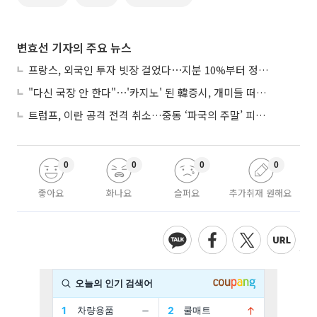
변효선 기자의 주요 뉴스
프랑스, 외국인 투자 빗장 걸었다⋯지분 10%부터 정부가 승인
"다신 국장 안 한다"⋯'카지노' 된 韓증시, 개미들 떠난다
트럼프, 이란 공격 전격 취소…중동 ‘파국의 주말’ 피했다
0
0
0
0
좋아요
화나요
슬퍼요
추가취재 원해요