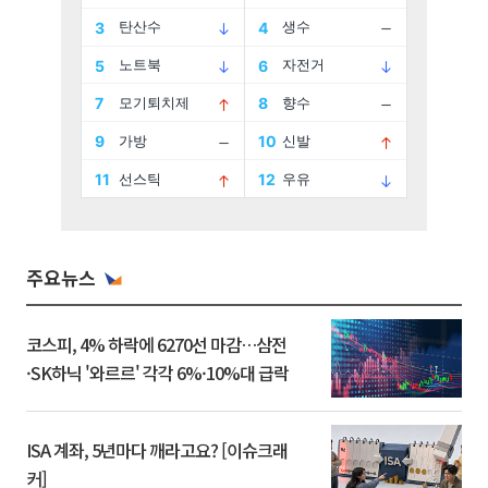
주요뉴스
코스피, 4% 하락에 6270선 마감…삼전
·SK하닉 '와르르' 각각 6%·10%대 급락
ISA 계좌, 5년마다 깨라고요? [이슈크래
커]