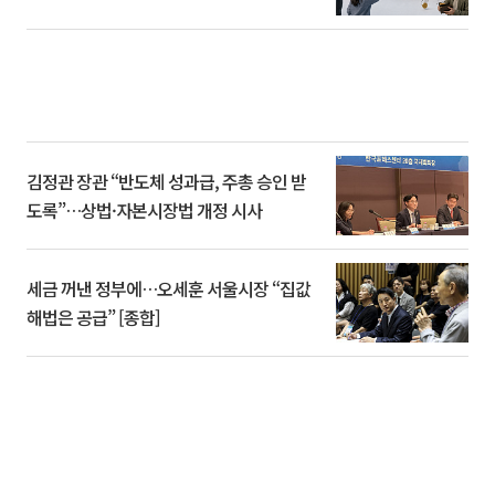
김정관 장관 “반도체 성과급, 주총 승인 받
도록”…상법·자본시장법 개정 시사
세금 꺼낸 정부에…오세훈 서울시장 “집값
해법은 공급” [종합]