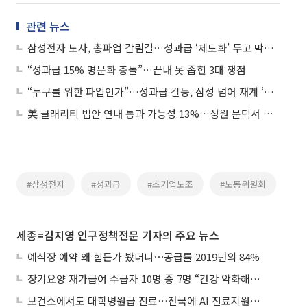
관련 뉴스
삼성전자 노사, 총파업 갈림길…성과급 ‘제도화’ 두고 막판 대치
“성과급 15% 명문화 충돌”…끝내 못 좁힌 3대 쟁점
“누구를 위한 파업인가”…성과급 갈등, 삼성 넘어 재계 ‘노노 충돌’ 확산
美 클래리티 법안 연내 통과 가능성 13%…상원 문턱서 제동
#삼성전자
#성과급
#초기업노조
#노동위원회
세종=김지영 인구정책전문 기자의 주요 뉴스
예식장 예약 왜 힘든가 봤더니⋯공급률 2019년의 84%
장기요양 재가급여 수급자 10명 중 7명 “건강 악화해도 집에서”
보건소에서도 대학병원급 진료…전국에 AI 진료지원도구 보급