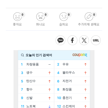
0
0
0
0
좋아요
화나요
슬퍼요
추가취재 원해요