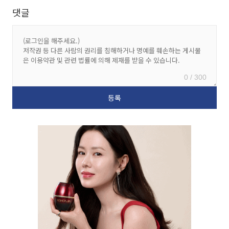
댓글
0 / 300