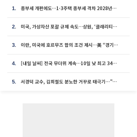
종부세 개편에도…1·3주택 종부세 격차 2028년부터 확대
1.
미국, 가상자산 포괄 규제 속도…상원, ‘클래리티법’ 9월 절차투표 추진
2.
이란, 미국에 호르무즈 합의 조건 제시…美 “경기 아직 안 끝나” [종합]
3.
[내일 날씨] 전국 무더위 계속…10일 낮 최고 34도 육박
4.
서경덕 교수, 김희철도 분노한 거꾸로 태극기⋯"엉터리는 아냐, 아쉬울 뿐"
5.