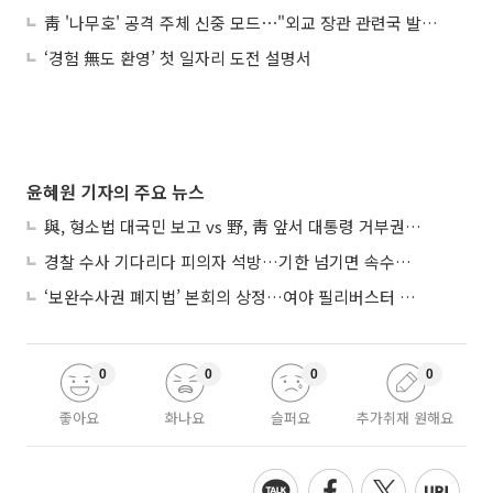
靑 '나무호' 공격 주체 신중 모드⋯"외교 장관 관련국 발언, 이란 가능성에 무게"
‘경험 無도 환영’ 첫 일자리 도전 설명서
윤혜원 기자의 주요 뉴스
與, 형소법 대국민 보고 vs 野, 靑 앞서 대통령 거부권 촉구
경찰 수사 기다리다 피의자 석방…기한 넘기면 속수무책
‘보완수사권 폐지법’ 본회의 상정…여야 필리버스터 대치
0
0
0
0
좋아요
화나요
슬퍼요
추가취재 원해요