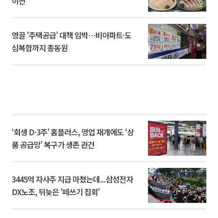
이션’
영끌 '주택공급' 대책 임박⋯비아파트·도
심복합까지 총동원
‘회생 D-3주’ 홈플러스, 영업 재개에도 ‘상
품 공급망’ 복구가 생존 관건
3445억 자사주 지급 마쳤는데...삼성전자
DX노조, 뒤늦은 '떼쓰기 집회'