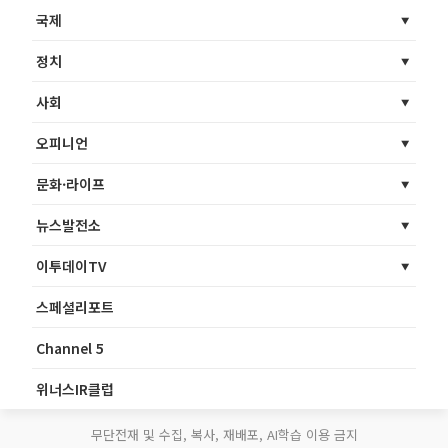
국제
정치
사회
오피니언
문화·라이프
뉴스발전소
이투데이TV
스페셜리포트
Channel 5
위너스IR클럽
무단전재 및 수집, 복사, 재배포, AI학습 이용 금지