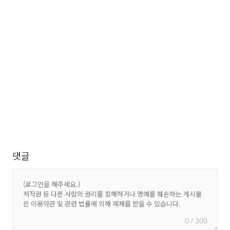
댓글
0 / 300