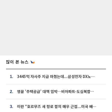
많이 본 뉴스
3445억 자사주 지급 마쳤는데...삼성전자 DX노조, 뒤늦은 '떼쓰기 집회'
1.
영끌 '주택공급' 대책 임박⋯비아파트·도심복합까지 총동원
2.
이란 “호르무즈 새 항로 합의 매우 근접...미국 배상 먼저”
3.