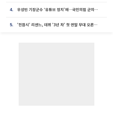
우성빈 기장군수 ‘유튜브 정치’에…국민의힘 군의원들 집단 반발
4.
'전참시' 리센느, 데뷔 '3년 차' 첫 연말 무대 오른다⋯"그동안 섭외 안 와"
5.