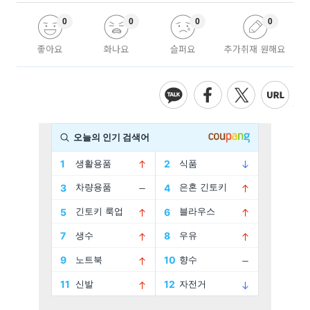
0
0
0
0
좋아요
화나요
슬퍼요
추가취재 원해요