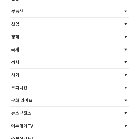
부동산
산업
경제
국제
정치
사회
오피니언
문화·라이프
뉴스발전소
이투데이TV
스페셜리포트