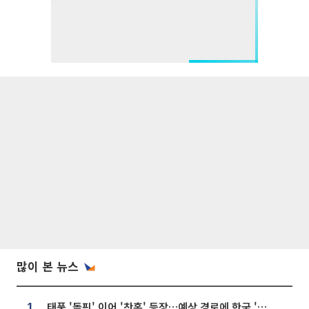
많이 본 뉴스
태풍 '돌핀' 이어 '찬홈' 등장…예상 경로에 한국 '한숨'
1.