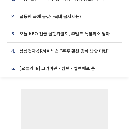
급등한 국제 금값…국내 금시세는?
2.
오늘 KBO 긴급 실행위원회, 주말도 폭염취소 될까
3.
삼성전자·SK하이닉스 “주주 환원 강화 방안 마련”
4.
[오늘의 IR] 고려아연ㆍ심텍ㆍ엘앤에프 등
5.