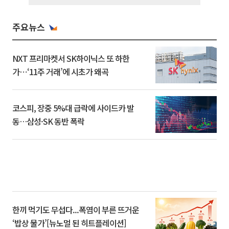
주요뉴스
NXT 프리마켓서 SK하이닉스 또 하한
가⋯‘11주 거래’에 시초가 왜곡
코스피, 장중 5%대 급락에 사이드카 발
동…삼성·SK 동반 폭락
한끼 먹기도 무섭다...폭염이 부른 뜨거운
‘밥상 물가’[뉴노멀 된 히트플레이션]