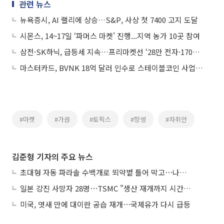
관련 뉴스
뉴욕증시, AI 랠리에 상승…S&P, 사상 첫 7400 고지 도달
시몬스, 14~17일 ‘파머스 마켓’ 진행...지역 농가 10곳 참여
삼전·SK하닉, 급등세 지속…프리마켓선 ‘28만 전자·170만 닉스’ 찍어
마스터카드, BVNK 18억 달러 인수로 스테이블코인 사업 본격 확장
#마켓
#가권
#토픽스
#항셍
#자취안
김준형 기자의 주요 뉴스
초대형 자동 파라솔 수백개로 뙤약볕 틀어 막고⋯나라별 폭염 생존법
일본 강진 사망자 28명⋯TSMC "생산 재개까지 시간 필요해"
미국, 엿새 만에 대이란 공습 재개⋯국제유가 다시 급등