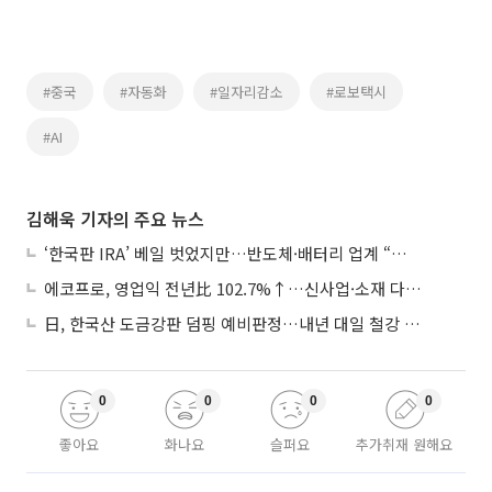
#중국
#자동화
#일자리감소
#로보택시
#AI
김해욱 기자의 주요 뉴스
‘한국판 IRA’ 베일 벗었지만…반도체·배터리 업계 “시행령이 관건”
에코프로, 영업익 전년比 102.7%↑…신사업·소재 다각화 박차
日, 한국산 도금강판 덤핑 예비판정…내년 대일 철강 수출 ‘빨간불’
0
0
0
0
좋아요
화나요
슬퍼요
추가취재 원해요