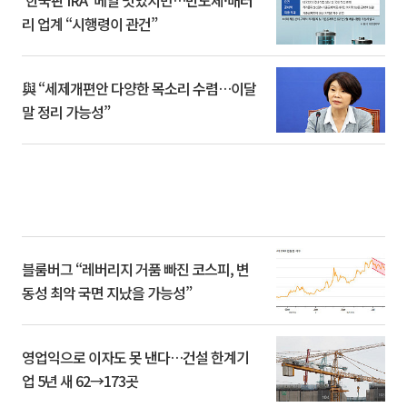
리 업계 “시행령이 관건”
與 “세제개편안 다양한 목소리 수렴…이달
말 정리 가능성”
블룸버그 “레버리지 거품 빠진 코스피, 변
동성 최악 국면 지났을 가능성”
영업익으로 이자도 못 낸다…건설 한계기
업 5년 새 62→173곳