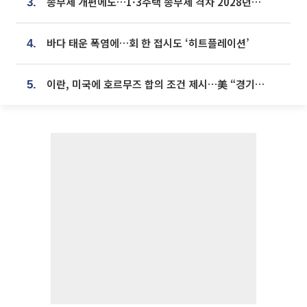
종부세 개편에도…1·3주택 종부세 격차 2028년부터 확대
3.
바다 태운 폭염에…회 한 접시도 ‘히트플레이션’
4.
이란, 미국에 호르무즈 합의 조건 제시…美 “경기 아직 안 끝나” [종합]
5.