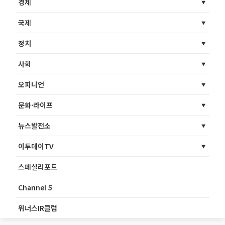
경제
국제
정치
사회
오피니언
문화·라이프
뉴스발전소
이투데이TV
스페셜리포트
Channel 5
위너스IR클럽