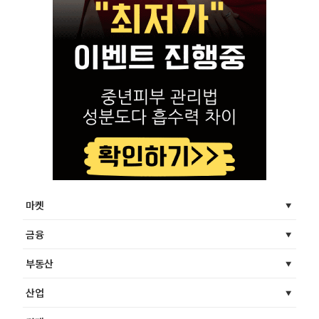
마켓
금융
부동산
산업