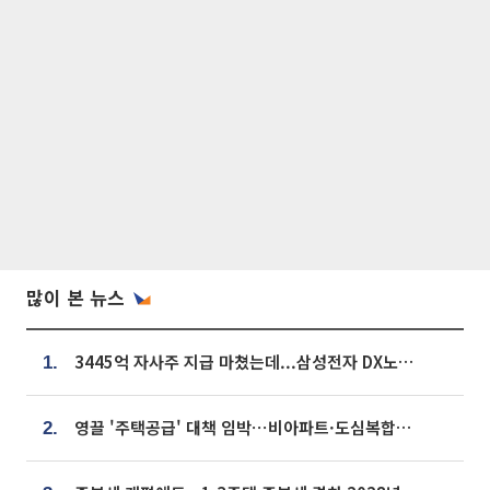
많이 본 뉴스
3445억 자사주 지급 마쳤는데...삼성전자 DX노조, 뒤늦은 '떼쓰기 집회'
1.
영끌 '주택공급' 대책 임박⋯비아파트·도심복합까지 총동원
2.