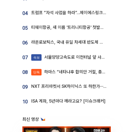
트럼프 “자석 사업을 하라”…제이에스링크, 비중국 영구자석 공급망 구축 속도
04
티웨이항공, 새 이름 '트리니티항공' 첫발…SSC 전략 본격화
05
라온로보틱스, 국내 유일 차세대 반도체 공정 로봇 개발 ‘고객사 테스트 진행’
06
서울양양고속도로 이천터널 앞 사고 발생
07
속보
하마스 “네타냐후 합의안 거절, 총선 앞두고 시간 끌기”
08
단독
NXT 프리마켓서 SK하이닉스 또 하한가⋯‘11주 거래’에 시초가 왜곡
09
ISA 계좌, 5년마다 깨라고요? [이슈크래커]
10
최신 영상