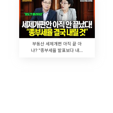
부동산 세제개편 아직 끝 아
냐? "종부세율 발표보다 내릴
것" 장기거주·양도세 전망 I 집
땅지성 I 김인만, 진미윤