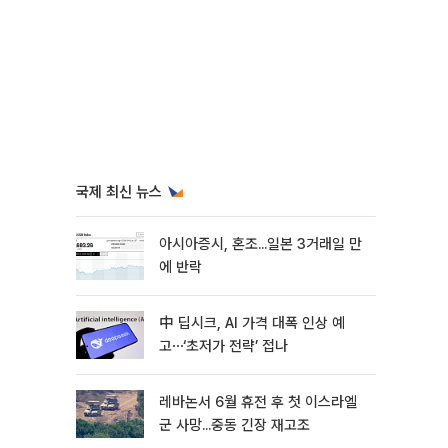
국제 최신 뉴스
아시아증시, 혼조...일본 3거래일 만
에 반락
中 딥시크, AI 가격 대폭 인상 예
고⋯‘초저가 전략’ 접나
레바논서 6월 휴전 후 첫 이스라엘
군 사망...중동 긴장 재고조