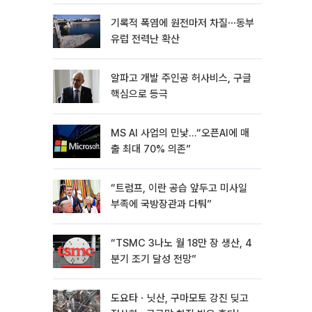
기록적 폭염에 원전마저 차질⋯동부
유럽 전력난 확산
알파고 개발 주인공 허사비스, 구글
핵심으로 등극
MS AI 사업의 민낯…“오픈AI에 매
출 최대 70% 의존”
“트럼프, 이란 공습 앞두고 미사일
부족에 국방장관과 다퉈”
“TSMC 3나노 월 18만 장 생산, 4
분기 조기 달성 전망”
도요타ㆍ닛산, 구마모토 강진 딪고