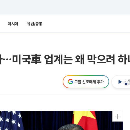
아시아
유럽/중동
차⋯미국車 업계는 왜 막으려 하
기사
구글 선호매체 추가