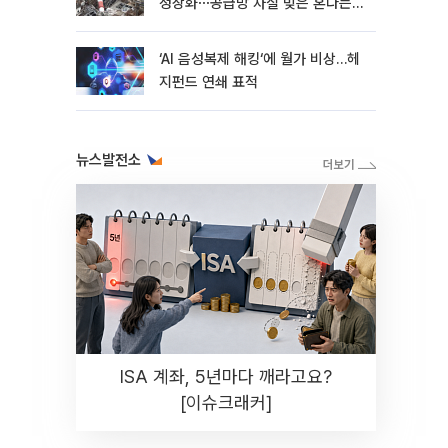
정상화⋯공급망 차질 빚은 혼다는
지연
‘AI 음성복제 해킹‘에 월가 비상…헤
지펀드 연쇄 표적
뉴스발전소
ISA 계좌, 5년마다 깨라고요?
[이슈크래커]