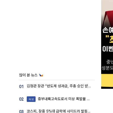
많이 본 뉴스
김정관 장관 “반도체 성과급, 주총 승인 받도록”…상법·자본시장법 개정 시사
01
중부내륙고속도로서 미상 폭발물 발견
02
속보
코스피, 장중 5%대 급락에 사이드카 발동…삼성·SK 동반 폭락
03