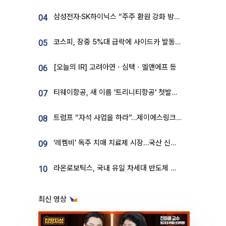
삼성전자·SK하이닉스 “주주 환원 강화 방안 마련”
04
코스피, 장중 5%대 급락에 사이드카 발동…삼성·SK 동반 폭락
05
[오늘의 IR] 고려아연ㆍ심텍ㆍ엘앤에프 등
06
티웨이항공, 새 이름 '트리니티항공' 첫발…SSC 전략 본격화
07
트럼프 “자석 사업을 하라”…제이에스링크, 비중국 영구자석 공급망 구축 속도
08
‘레켐비’ 독주 치매 치료제 시장…국산 신약 등장하나
09
라온로보틱스, 국내 유일 차세대 반도체 공정 로봇 개발 ‘고객사 테스트 진행’
10
최신 영상