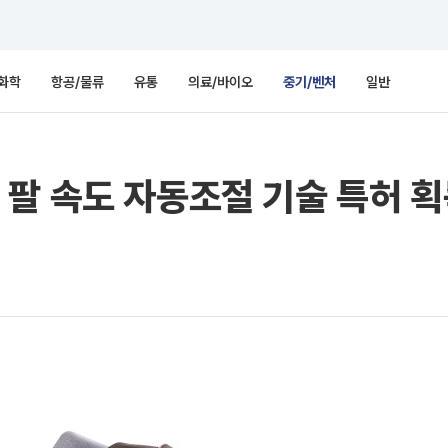
화학
항공/물류
유통
의료/바이오
중기/벤처
일반
팔 속도 자동조절 기술 특허 