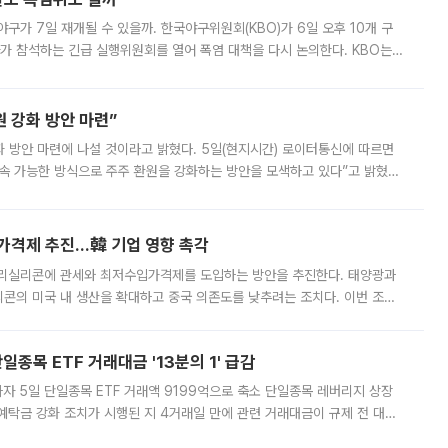
구가 7일 재개될 수 있을까. 한국야구위원회(KBO)가 6일 오후 10개 구
 참석하는 긴급 실행위원회를 열어 폭염 대책을 다시 논의한다. KBO는
서 관람객과 선수단의 안전 위험 상황이 발생했다”며 5∼6일 예정됐던
 강화 방안 마련”
 것이라고 밝혔다. 5일(현지시간) 로이터통신에 따르면
속 가능한 방식으로 주주 환원을 강화하는 방안을 모색하고 있다”고 밝혔다.
그러면서 자세한 내용은 “조만간 공개할 예정”이라고 덧붙였다. SK하이닉스도 로이터에 전달한 성명에서 “연
가격제 추진…韓 기업 영향 촉각
폴리실리콘에 관세와 최저수입가격제를 도입하는 방안을 추진한다. 태양광과
콘의 미국 내 생산을 확대하고 중국 의존도를 낮추려는 조치다. 이번 조처
쏠리고 있다. 5일(현지시간) 블룸버그통신에 따르면 미국 행정부 내에서는
종목 ETF 거래대금 '13분의 1' 급감
자 5일 단일종목 ETF 거래액 9199억으로 축소 단일종목 레버리지 상장
예탁금 강화 조치가 시행된 지 4거래일 만에 관련 거래대금이 규제 전 대비
거래소에 따르면 전날 코스피 시장 전체 거래대금은 25조2129억원을 기록