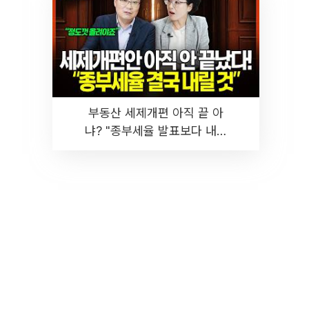
부동산 세제개편 아직 끝 아
냐? "종부세율 발표보다 내릴
것" 장기거주·양도세 전망 I 집
땅지성 I 김인만, 진미윤