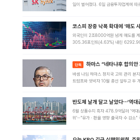
일이 벌어졌다. 6일 금융투자업계에 따르
규장 종가보다 29.98% 내린 116만8
규시장과 달
코스피 장중 낙폭 확대에 '매도 사이
외국인이 2조8000억원 넘게 매도를 계
305.36포인트(4.63%) 내린 6292
중 한때 6550.94까지 오르기도 했으나
락하면서 유가증권
하마스 “네타냐후 합의안 거
단독
바셈 나임 하마스 정치국 고위 관리 본지
트럼프와 엇박자 10월 총선 앞두고 두 
원회(BOP)와 팔레스타인 무장단체 하마
반도체 날개 달고 날았다⋯'역대급
6월 상품수지 흑자 478.9억달러 '역대
위'⋯"유가ㆍ환율 영향 출국자 수 감소" 
급 수출 호조가 매달 이어지면서 6월 
대 기
오늘 KBO 긴급 실행위원회, 주