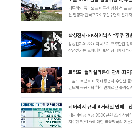
기록적인 폭염으로 이틀간 멈춰 선 프로야
단 단장과 한국프로야구선수협회 관계자가
5일 “최근 전국적으로 폭염이 지속되면
KBO리그와
삼성전자·SK하이닉스 “주주 환원
삼성전자와 SK하이닉스가 주주환원 강화 방안 마련에 나설
삼성전자는 로이터에 보낸 성명에서 “지
트럼프, 폴리실리콘에 관세·최저
도널드 트럼프 미국 대통령이 수입산 
반도체 공급망의 핵심 원재료인 폴리실리
로 한국 기업에 미칠 영향에도 관심이 
레버리지 규제 4거래일 만에…단일
기본예탁금 현금 3000만원 조기 상향하
지수펀드(ETF)에 대한 금융당국의 기본
13분의 1수준으로 급감했다. 6일 한국