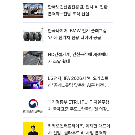
한국보건산업진흥원, 전사 AI 전환
본격화⋯전담 조직 신설
한국타이어, BMW 전기 플래그십
'i7'에 전기차 전용 타이어 공급
HD건설기계, 인천공장에 재생에너
지 조달 확대
LG전자, IFA 2026서 'AI 오케스트
라' 공개…유럽 맞춤형 AI홈 비전 제
시
과기정통부·ETRI, ITU-T 자율주행
차 국제표준 주도…한국인 첫 의장
선임
카카오엔터프라이즈, 이재한 대표이
사 선임…클라우드·AI 사업 본격화