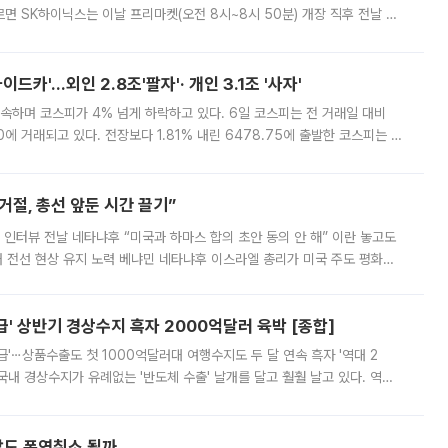
면 SK하이닉스는 이날 프리마켓(오전 8시~8시 50분) 개장 직후 전날 정
000원에 거래됐다. 거래량은 11주에 불과했으나, 최초 가격 결정이 기존 정
드카'…외인 2.8조'팔자'· 개인 3.1조 '사자'
속하며 코스피가 4% 넘게 하락하고 있다. 6일 코스피는 전 거래일 대비
.90에 거래되고 있다. 전장보다 1.81% 내린 6478.75에 출발한 코스피는 장
 6238.32까지 밀리기도 했다. 이날 오전 한때 코스피는 장중 5% 넘게 폭
절, 총선 앞둔 시간 끌기”
 인터뷰 전날 네타냐후 “미국과 하마스 합의 초안 동의 안 해” 이란 놓고도
개 전선 현상 유지 노력 베냐민 네타냐후 이스라엘 총리가 미국 주도 평화위
스 간 무장해제 합의안을 반대한 지 하루 만에 하마스 정치국 고위 관리
' 상반기 경상수지 흑자 2000억달러 육박 [종합]
급'⋯상품수출도 첫 1000억달러대 여행수지도 두 달 연속 흑자 '역대 2
국내 경상수지가 유례없는 '반도체 수출' 날개를 달고 훨훨 날고 있다. 역대
경상수지 뿐 아니라 상반기 경상수지 흑자도 2000억달러에 근접하며 사상 최
말도 폭염취소 될까