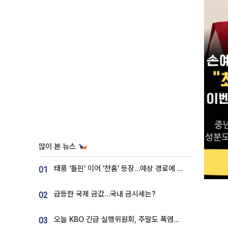
많이 본 뉴스
태풍 '돌핀' 이어 '찬홈' 등장…예상 경로에 한국 '한숨'
01
급등한 국제 금값…국내 금시세는?
02
오늘 KBO 긴급 실행위원회, 주말도 폭염취소 될까
03