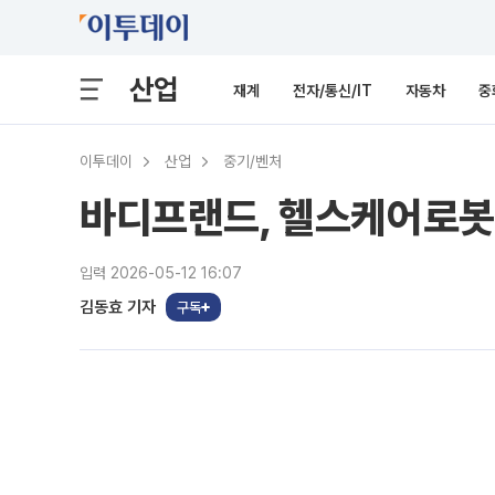
산업
재계
전자/통신/IT
자동차
중
이투데이
산업
중기/벤처
바디프랜드, 헬스케어로봇 
입력 2026-05-12 16:07
김동효 기자
구독