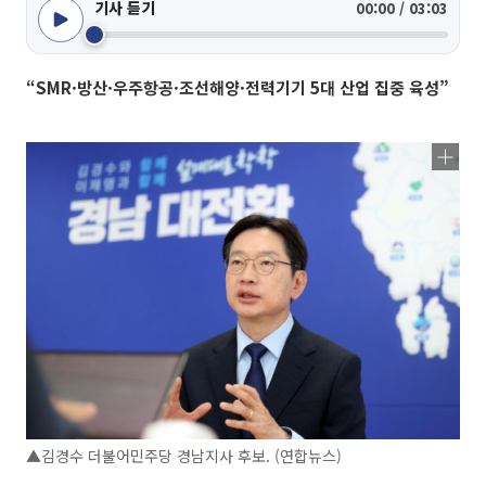
기사 듣기
00:00 / 03:03
“SMR·방산·우주항공·조선해양·전력기기 5대 산업 집중 육성”
▲김경수 더불어민주당 경남지사 후보. (연합뉴스)