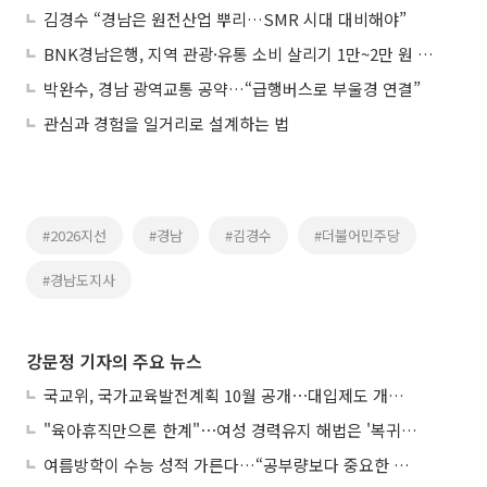
김경수 “경남은 원전산업 뿌리…SMR 시대 대비해야”
BNK경남은행, 지역 관광·유통 소비 살리기 1만~2만 원 할인 이벤트 개시
박완수, 경남 광역교통 공약…“급행버스로 부울경 연결”
관심과 경험을 일거리로 설계하는 법
#2026지선
#경남
#김경수
#더불어민주당
#경남도지사
강문정 기자의 주요 뉴스
국교위, 국가교육발전계획 10월 공개⋯대입제도 개편 공론화 추진
"육아휴직만으론 한계"⋯여성 경력유지 해법은 '복귀 후 유연근무’
여름방학이 수능 성적 가른다…“공부량보다 중요한 건 방향”