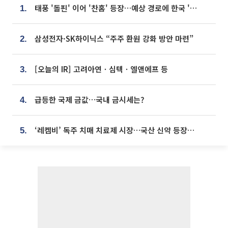
태풍 '돌핀' 이어 '찬홈' 등장…예상 경로에 한국 '한숨'
1.
삼성전자·SK하이닉스 “주주 환원 강화 방안 마련”
2.
[오늘의 IR] 고려아연ㆍ심텍ㆍ엘앤에프 등
3.
급등한 국제 금값…국내 금시세는?
4.
‘레켐비’ 독주 치매 치료제 시장…국산 신약 등장하나
5.