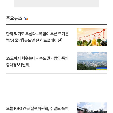
주요뉴스
한끼 먹기도 무섭다...폭염이 부른 뜨거운
‘밥상 물가’[뉴노멀 된 히트플레이션]
39도까지 치솟는다⋯수도권ㆍ광양 폭염
중대경보 [날씨]
오늘 KBO 긴급 실행위원회, 주말도 폭염