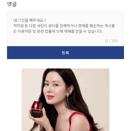
댓글
0 / 300