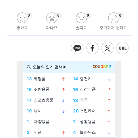
0
0
0
0
좋아요
화나요
슬퍼요
추가취재 원해요