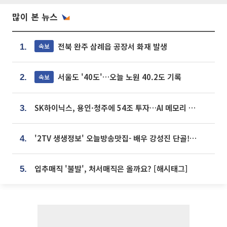
많이 본 뉴스
전북 완주 삼례읍 공장서 화재 발생
속보
1.
서울도 '40도'…오늘 노원 40.2도 기록
속보
2.
SK하이닉스, 용인·청주에 54조 투자…AI 메모리 생산기지 키운다
3.
'2TV 생생정보' 오늘방송맛집- 배우 강성진 단골! 쌀국수ㆍ푸팟퐁 커리 맛집 '블○○○'
4.
입추매직 '불발', 처서매직은 올까요? [해시태그]
5.