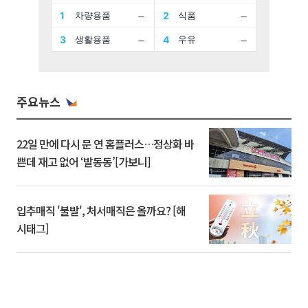
주요뉴스
22일 만에 다시 문 연 홈플러스…정상화 바
쁜데 재고 없어 ‘발동동’[가보니]
입추매직 '불발', 처서매직은 올까요? [해
시태그]