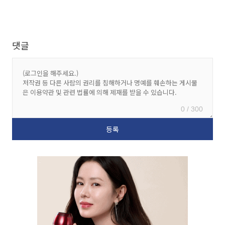
댓글
0 / 300