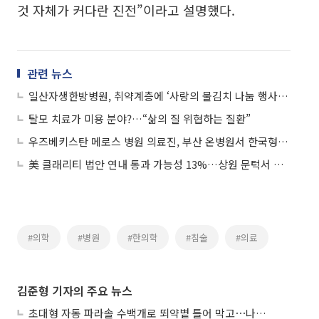
것 자체가 커다란 진전”이라고 설명했다.
관련 뉴스
일산자생한방병원, 취약계층에 ‘사랑의 물김치 나눔 행사’ 진행
탈모 치료가 미용 분야?…“삶의 질 위협하는 질환”
우즈베키스탄 메로스 병원 의료진, 부산 온병원서 한국형 진료 시스템 연수
美 클래리티 법안 연내 통과 가능성 13%…상원 문턱서 제동
#의학
#병원
#한의학
#침술
#의료
김준형 기자의 주요 뉴스
초대형 자동 파라솔 수백개로 뙤약볕 틀어 막고⋯나라별 폭염 생존법