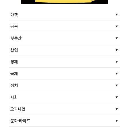
마켓
금융
부동산
산업
경제
국제
정치
사회
오피니언
문화·라이프