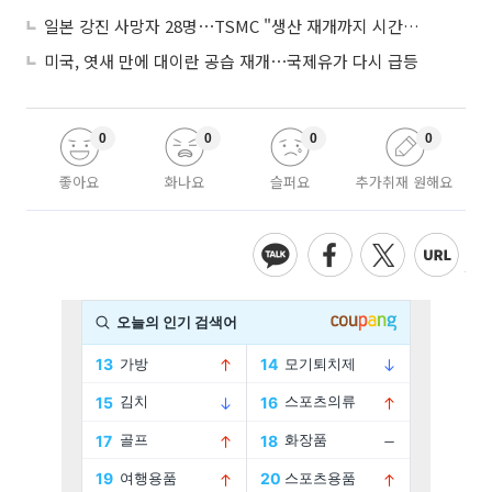
일본 강진 사망자 28명⋯TSMC "생산 재개까지 시간 필요해"
미국, 엿새 만에 대이란 공습 재개⋯국제유가 다시 급등
0
0
0
0
좋아요
화나요
슬퍼요
추가취재 원해요