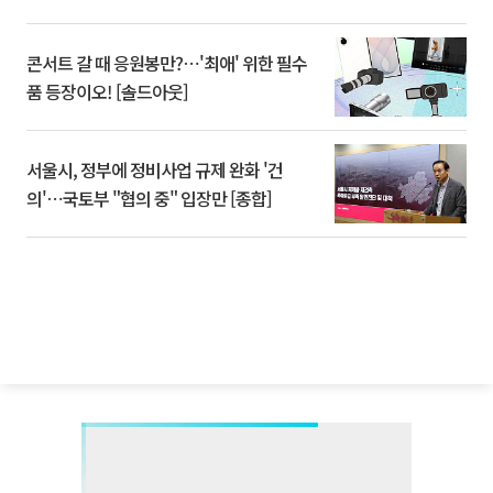
콘서트 갈 때 응원봉만?⋯'최애' 위한 필수
품 등장이오! [솔드아웃]
서울시, 정부에 정비사업 규제 완화 '건
의'⋯국토부 "협의 중" 입장만 [종합]