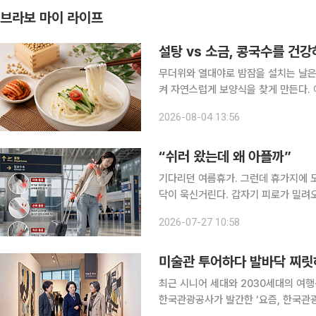
브라보 마이 라이프
설탕 vs 소금, 콩국수를 건강
무더위와 열대야로 밤잠을 설치는 날은
켜 자연스럽게 보양식을 찾게 만든다. 여름 보양식이라 하면 삼계탕이 가장 먼저 떠오르지만, 시원
하고 고소한 콩물에 면을 말아 먹는 콩
2026-08-04 13:56
는 음식이 아니라 풍부한 영양과 한의
“쉬러 왔는데 왜 아플까”
기다리던 여름휴가. 그런데 휴가지에 
닥이 욱신거린다. 갑자기 피로가 밀려
리 떠난 여행에서 누구나 한 번쯤 겪어봤을 법한 일이다. 이 같은 
2026-07-27 10:58
(Leisure Sickness)’라고 부른다.
미술관 투어하다 발바닥 찌릿하
최근 시니어 세대와 2030세대의 여행
한국관광공사가 발간한 ‘요즘, 한국관광