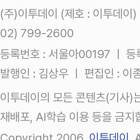
(주)이투데이 (제호 : 이투데이
02) 799-2600
등록번호 : 서울아00197 ㅣ 등록일
발행인 : 김상우 ㅣ 편집인 : 
이투데이의 모든 콘텐츠(기사)는
재배포, AI학습 이용 등을 금지
Copyright 2006.
이투데이
.