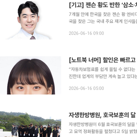
[기고] 젠슨 황도 반한 ‘삼소
7개월 만에 한국을 찾은 젠슨 황 엔비
국을 찾은 그는 국내 주요 재계 인사들
이어갔다. 다만 대중의 관심은 그의 AI 비전과 경영 행보에만 머물지 않았다. 국내 기업 총수들과의
2026-06-16 09:00
회동 과정에서 보여준 일상적 모습에도
[노트북 너머] 할인은 빠르고
“자동차보험료를 쉽게 올릴 수 없다는 
진한데 업계의 부담만 계속 늘고 있다는 겁니다.” 최근 자동차보험 시장을 
고민은 이 한마디로 압축된다. 올해 자
2026-06-16 05:00
상은 달가울 리 없다. 의무보험이라는
자생한방병원, 호국보훈의 달
자생한방병원이 6월 호국보훈의 달을 
고 묘역 정화활동을 펼쳤다고 5일 밝혔다. 자생의료재단은 4일 서울 동작구 국립서울현충