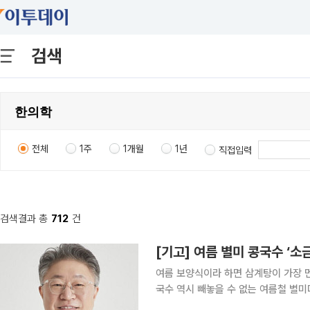
검색
전체
1주
1개월
1년
직접입력
검색결과 총
712
건
[기고] 여름 별미 콩국수 ‘소
여름 보양식이라 하면 삼계탕이 가장 
국수 역시 빼놓을 수 없는 여름철 별미
학적 효능까지 갖춘 음식으로 평가 받는다. 콩국수의 주재료인 콩은 '밭에서 나는 소고기'