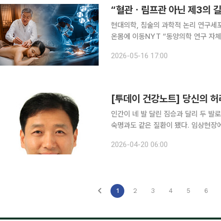
“혈관ㆍ림프관 아닌 제3의 길
현대의학, 침술의 과학적 논리 연구세포
온몸에 이동NYT “동양의학 연구 자체가 진전” 미국 뉴욕타임스(NYT) 매거진
가 의료계의 큰 관심을 불러 모았다. 
2026-05-16 17:00
[투데이 건강노트] 당신의 허
인간이 네 발 달린 짐승과 달리 두 발
숙명과도 같은 질환이 됐다. 임상현장에
게 허리가 아프냐”는 하소연을 가장 많
2026-04-20 06:00
복하는 일상 속 자세가 서서히 척추의
1
2
3
4
5
6