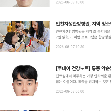
2026-08-08 10:00
큼 양질의 식물성 단백질이 풍부하다. 
인천자생한방병원, 지역 청소
인천자생한방병원은 지역 초·중학생을 
7일 밝혔다. 이번 프로그램은 한방병원 내 다양한 직군의 역할을 이해하고 실제 의료 장비와 모형을
활용한 진로 탐색 기회를 제공하기 위해
2026-08-07 10:30
진행됐으며, 11일 마지막 회차가 열릴
[투데이 건강노트] 통증 악순
진료실에서 마주하는 가장 안타까운 환
참는 이들이다. 통증을 방치하는 것은 단순히 미련한 일이
로 사라지는 것이 아니라, 몸속에서 스스로
2026-08-03 06:00
만들어내기 때문이다. 만성 통증 치료