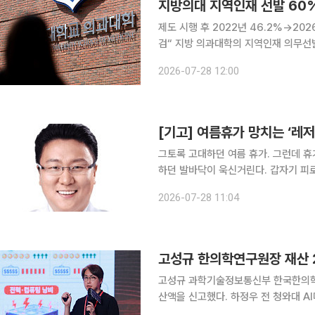
지방의대 지역인재 선발 60
제도 시행 후 2022년 46.2%→20
검“ 지방 의과대학의 지역인재 의무선발 제도 시행 이후 지역인재 선발 비율이 60%에 육박한 것으
로 나타났다. 다만 순천향대와 한림대 
2026-07-28 12:00
다. 교육부는 28일 '2026학년도 
[기고] 여름휴가 망치는 ‘레저
그토록 고대하던 여름 휴가. 그런데 
하던 발바닥이 욱신거린다. 갑자기 피로가 밀려오거나 두통이 생기고, 심한 경우 열감까지 느껴진
다. 비싼 호텔과 항공권을 예약하고 떠난 여
2026-07-28 11:04
상을 일각에서는 '레저 시크니스(Leisur
고성규 한의학연구원장 재산 
고성규 과학기술정보통신부 한국한의학
산액을 신고했다. 하정우 전 청와대 
증가했다. 정부공직자윤리위원회는 24일 관보에 신분 변동이 발생한 재산공개 대상자 73명의 수시