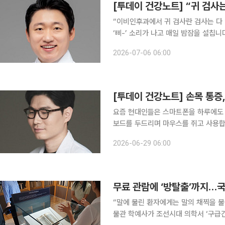
[투데이 건강노트] “귀 검사
“이비인후과에서 귀 검사란 검사는 다 
‘삐-’ 소리가 나고 매일 밤잠을 설칩니다. 도대체 원인이
상당수가 이처럼 답답함을 호소하십니다
2026-07-06 06:00
리가 들린다면 의학적으로는 귀 외의 
[투데이 건강노트] 손목 통증
요즘 현대인들은 스마트폰을 하루에도 
보드를 두드리며 마우스를 쥐고 사용합
신거리고 엄지를 움직일 때 찌릿한 통
2026-06-29 06:00
순한 피로나 근육 뭉침으로 생각하지만
“말에 물린 환자에게는 말의 채찍을 불에 태운
물관 학예사가 조선시대 의학서 ‘구급