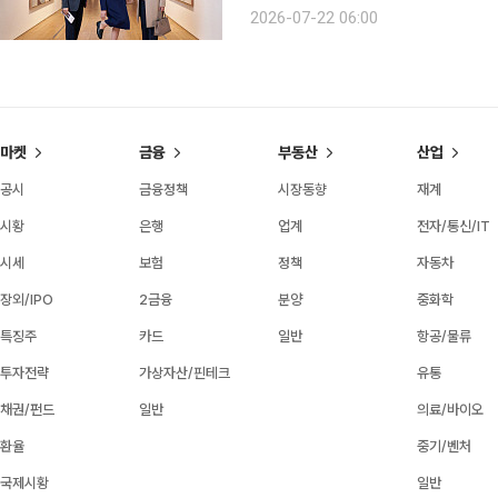
문 등 문화예술 공간을 찾는 비중이 증
2026-07-22 06:00
사찰 등 비교적 조용한 공간을 찾아 휴
마켓
금융
부동산
산업
공시
금융정책
시장동향
재계
시황
은행
업계
전자/통신/IT
시세
보험
정책
자동차
장외/IPO
2금융
분양
중화학
특징주
카드
일반
항공/물류
투자전략
가상자산/핀테크
유통
채권/펀드
일반
의료/바이오
환율
중기/벤처
국제시황
일반