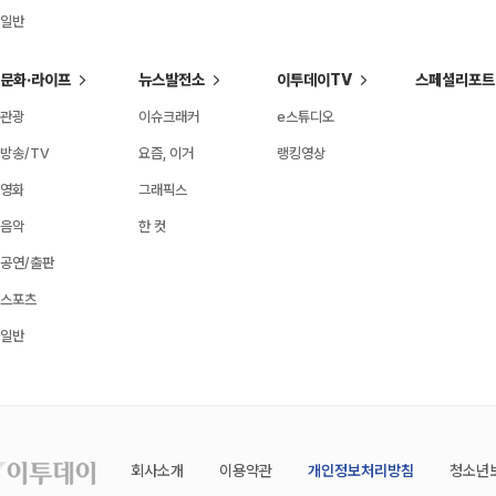
일반
문화·라이프
뉴스발전소
이투데이TV
스페셜리포트
관광
이슈크래커
e스튜디오
방송/TV
요즘, 이거
랭킹영상
영화
그래픽스
음악
한 컷
공연/출판
스포츠
일반
회사소개
이용약관
개인정보처리방침
청소년