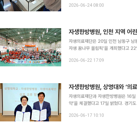
이라는 생각이 들었다. 구급간이방은 
2026-06-24 08:00
자생한방병원, 인천 지역 어린
자생의료재단은 20일 인천 남동구 남
자생 꿈나무 올림픽’을 개최했다고 22일 밝혔다. 자생 꿈나무 올림픽은 201
들의 건강 증진과 정서 함양을 위해 이
2026-06-22 17:09
전국 각 지역을 순회하며 열렸으며, 지
자생한방병원, 상명대와 ‘의
자생의료재단과 자생한방병원은 16일 
약’을 체결했다고 17일 밝혔다. 경기도 성남시 자생메디바이오센터에서 열린 이번 협약식은 미래 의
료 수요에 부합하는 인재 양성과 교직
2026-06-17 10:10
생의료재단 사회공헌위원장과 김종희 