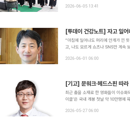
단 임직원과 수도권 자생봉사단 회장단 
2026-06-05 13:41
가자들은 현충탑에 헌화와 분향을 하며
[투데이 건강노트] 자고 일어
“아침에 일어나도 머리에 안개가 낀 듯 
고, 나도 모르게 쇼츠나 SNS만 계속 보게 된다.” 최근 진료실에서 정말 자주
는 단순히 피곤해서 그런가 보다 하고
2026-06-01 06:00
들이 눈에 띄게 늘고 
[기고] 문워크·헤드스핀 따라
최근 춤을 소재로 한 영화들이 이슈화되고
이클’은 국내 개봉 첫날 약 10만명에
속 공연 장면과 대표곡 ‘빌리 진(Bill
2026-05-27 06:00
잭슨 특유의 퍼포먼스를 따라 하는 이