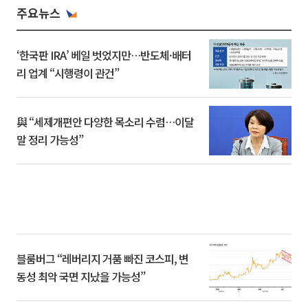
주요뉴스
‘한국판 IRA’ 베일 벗었지만…반도체·배터
리 업계 “시행령이 관건”
與 “세제개편안 다양한 목소리 수렴…이달
말 정리 가능성”
블룸버그 “레버리지 거품 빠진 코스피, 변
동성 최악 국면 지났을 가능성”