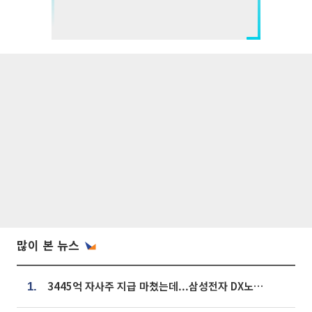
많이 본 뉴스
3445억 자사주 지급 마쳤는데...삼성전자 DX노조, 뒤늦은 '떼쓰기 집회'
1.