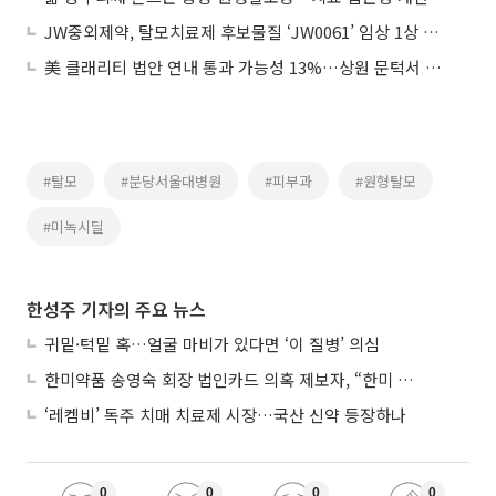
JW중외제약, 탈모치료제 후보물질 ‘JW0061’ 임상 1상 승인
美 클래리티 법안 연내 통과 가능성 13%…상원 문턱서 제동
#탈모
#분당서울대병원
#피부과
#원형탈모
#미녹시딜
한성주 기자의 주요 뉴스
귀밑·턱밑 혹…얼굴 마비가 있다면 ‘이 질병’ 의심
한미약품 송영숙 회장 법인카드 의혹 제보자, “한미 잘 되기 바라는 마음”
‘레켐비’ 독주 치매 치료제 시장…국산 신약 등장하나
0
0
0
0