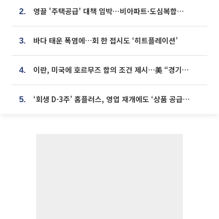
영끌 '주택공급' 대책 임박⋯비아파트·도심복합까지 총동원
2.
바다 태운 폭염에…회 한 접시도 ‘히트플레이션’
3.
이란, 미국에 호르무즈 합의 조건 제시…美 “경기 아직 안 끝나” [종합]
4.
‘회생 D-3주’ 홈플러스, 영업 재개에도 ‘상품 공급망’ 복구가 생존 관건
5.