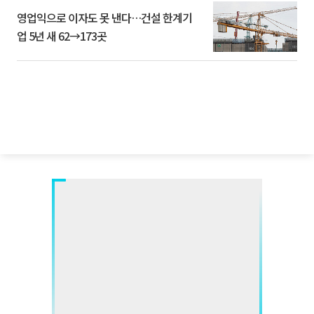
영업익으로 이자도 못 낸다…건설 한계기
업 5년 새 62→173곳