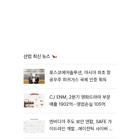
산업 최신 뉴스
포스코에어솔루션, 아시아 최초 항
공우주 희귀가스 국제 인증 획득
CJ ENM, 2분기 영화드라마 부문
매출 1902억⋯영업손실 105억
엔비디아 주도 보안 연합, SAFE 가
이드라인 개발…에이전틱 사이버 보
안 강화