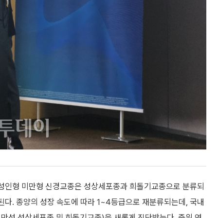
된 성인형 미만형 신경교종은 성상세포종과 희돌기교종으로 분류되
된다. 종양의 성장 속도에 따라 1~4등급으로 재분류되는데, 국내
미만성 성상세포종 및 희돌기교종)을 새롭게 진단받는다. 중위 연