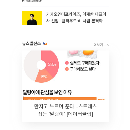
선임
카카오엔터프라이즈, 이재한 대표이
사 선임…클라우드·AI 사업 본격화
뉴스발전소
만지고 누르며 푼다…스트레스
잡는 '말랑이' [데이터클립]