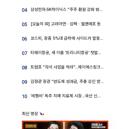
삼성전자·SK하이닉스 “주주 환원 강화 방안 마련”
04
[오늘의 IR] 고려아연ㆍ심텍ㆍ엘앤에프 등
05
코스피, 장중 5%대 급락에 사이드카 발동…삼성·SK 동반 폭락
06
티웨이항공, 새 이름 '트리니티항공' 첫발…SSC 전략 본격화
07
트럼프 “자석 사업을 하라”…제이에스링크, 비중국 영구자석 공급망 구축 속도
08
김정관 장관 “반도체 성과급, 주총 승인 받도록”…상법·자본시장법 개정 시사
09
‘레켐비’ 독주 치매 치료제 시장…국산 신약 등장하나
10
최신 영상