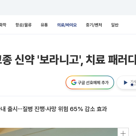
화학
항공/물류
유통
의료/바이오
중기/벤처
일반
종 신약 '보라니고', 치료 패러
기사
구글 선호매체 추가
국내 출시⋯질병 진행·사망 위험 65% 감소 효과