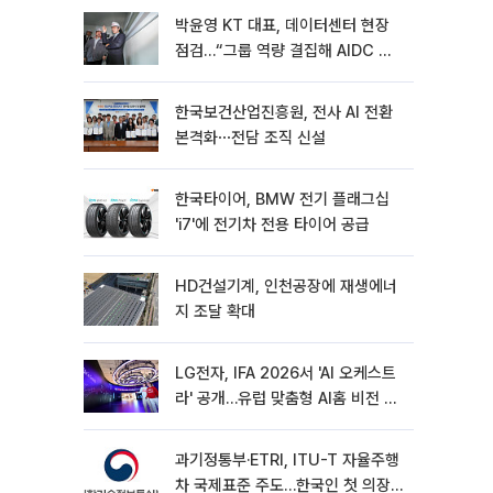
박윤영 KT 대표, 데이터센터 현장
점검…“그룹 역량 결집해 AIDC 경
쟁력 높여야”
한국보건산업진흥원, 전사 AI 전환
본격화⋯전담 조직 신설
한국타이어, BMW 전기 플래그십
'i7'에 전기차 전용 타이어 공급
HD건설기계, 인천공장에 재생에너
지 조달 확대
LG전자, IFA 2026서 'AI 오케스트
라' 공개…유럽 맞춤형 AI홈 비전 제
시
과기정통부·ETRI, ITU-T 자율주행
차 국제표준 주도…한국인 첫 의장