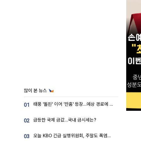
많이 본 뉴스
태풍 '돌핀' 이어 '찬홈' 등장…예상 경로에 한국 '한숨'
01
급등한 국제 금값…국내 금시세는?
02
오늘 KBO 긴급 실행위원회, 주말도 폭염취소 될까
03