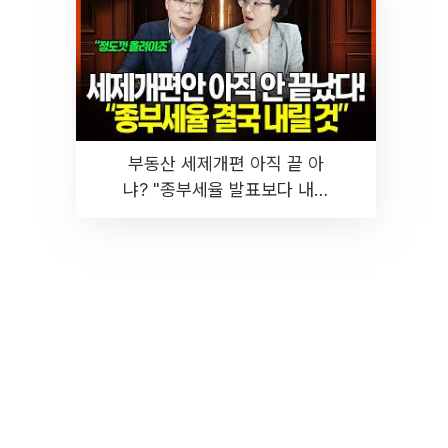
부동산 세제개편 아직 끝 아
냐? "종부세율 발표보다 내릴
것" 장기거주·양도세 전망 I 집
땅지성 I 김인만, 진미윤