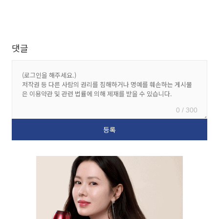
댓글
0 / 300