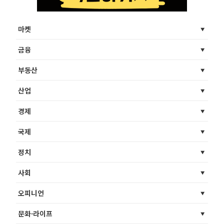
마켓
금융
부동산
산업
경제
국제
정치
사회
오피니언
문화·라이프