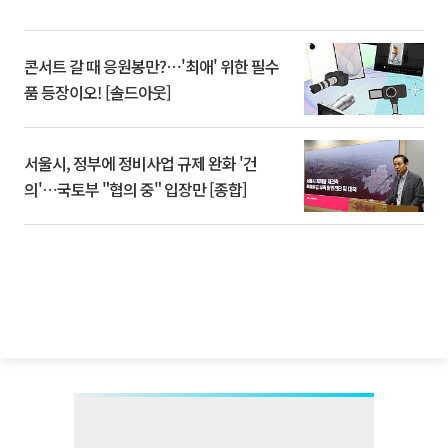
콘서트 갈 때 응원봉만?⋯'최애' 위한 필수
품 등장이오! [솔드아웃]
서울시, 정부에 정비사업 규제 완화 '건
의'⋯국토부 "협의 중" 입장만 [종합]