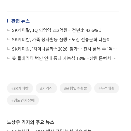
관련 뉴스
SK케미칼, 1Q 영업익 212억원…전년比 42.6%↓
SK케미칼, 가족 봉사활동 진행…도심 전통문화 나들이
SK케미칼, ‘차이나플라스2026’ 참가… 전시 품목 수 ‘역대 최대’
美 클래리티 법안 연내 통과 가능성 13%…상원 문턱서 제동
#SK케미칼
#기넥신
#은행잎추출물
#누적매출
#경도인지장애
노상우 기자의 주요 뉴스