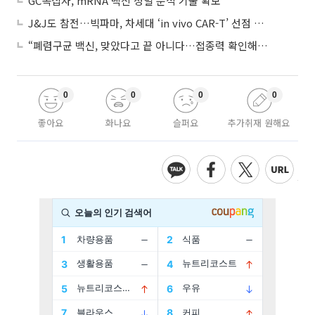
GC녹십자, mRNA 백신 정밀 분석 기술 확보
J&J도 참전…빅파마, 차세대 ‘in vivo CAR-T’ 선점 경쟁 본격화
“폐렴구균 백신, 맞았다고 끝 아니다…접종력 확인해야”
0
0
0
0
좋아요
화나요
슬퍼요
추가취재 원해요