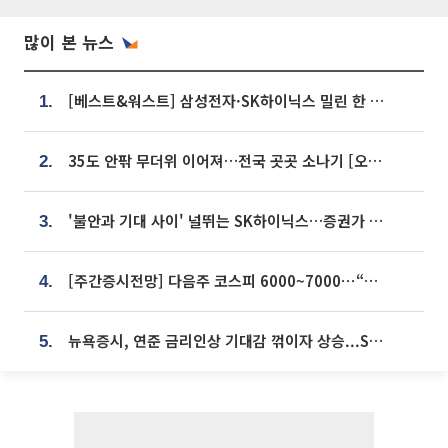
많이 본 뉴스
[베스트&워스트] 삼성전자·SK하이닉스 밀린 한 주…상상인증권은 85% 급등
1.
35도 안팎 무더위 이어져…전국 곳곳 소나기 [오늘 날씨]
2.
'불안과 기대 사이' 널뛰는 SK하이닉스…증권가 "HBM4·LTA 기반 펀터멘털 견고"
3.
[주간증시전망] 다음주 코스피 6000~7000⋯“外人 수급은 정책이 변수”
4.
뉴욕증시, 연준 금리인상 기대감 꺾이자 상승...S&P500 사상 최고치 [종합]
5.