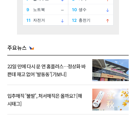
주요뉴스
22일 만에 다시 문 연 홈플러스…정상화 바
쁜데 재고 없어 ‘발동동’[가보니]
입추매직 '불발', 처서매직은 올까요? [해
시태그]