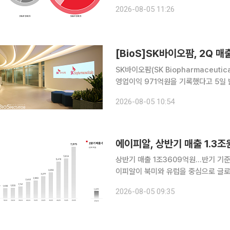
이면서 올해 매출 목표를 3조원으로 대
2026-08-05 11:26
유럽 온라인 시장 안착 등을 바탕으로
[BioS]SK바이오팜, 2Q 매
SK바이오팜(SK Biopharmaceut
영업이익 971억원을 기록했다고 5일 밝
증가했다. 회사측에 따르면 일회성 용
2026-08-05 10:54
를 경신했다. 뇌전증 신약 ‘세노바메이
에이피알, 상반기 매출 1.3
상반기 매출 1조3609억원…반기 기준
이피알이 북미와 유럽을 중심으로 글로
했다. 에이피알은 상반기 누적 매출은 1조3609억원으로 반기 기준 역대 최대 실적을 달성했다고 5
2026-08-05 09:35
일 밝혔다. 지난해 연간 매출(1조52