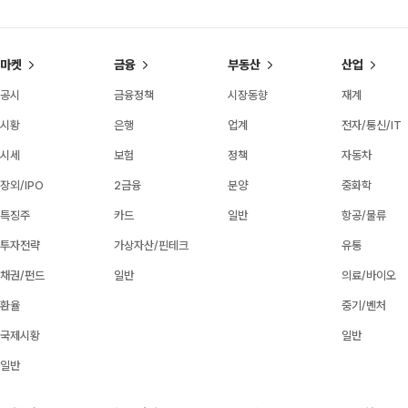
마켓
금융
부동산
산업
공시
금융정책
시장동향
재계
시황
은행
업계
전자/통신/IT
시세
보험
정책
자동차
장외/IPO
2금융
분양
중화학
특징주
카드
일반
항공/물류
투자전략
가상자산/핀테크
유통
채권/펀드
일반
의료/바이오
환율
중기/벤처
국제시황
일반
일반