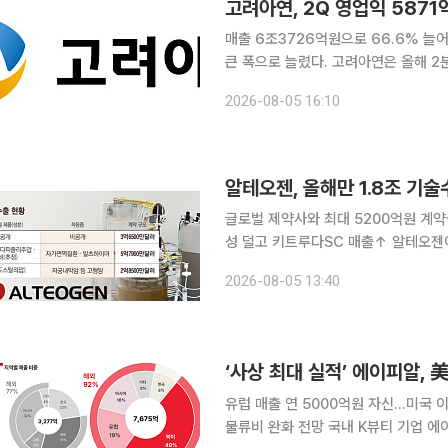
고려아연, 2Q 영업익 5871
매출 6조3726억원으로 66.6% 늘어 고려아연이 올해 2분기 매출과 영업이익을 전년 동기
큰 폭으로 늘렸다. 고려아연은 올해 2분기 연결 기준 매출 6조3726억원, 영업이익 5871억원을 기
록했다고 6일 공시했다. 전년 동기 대비 매
2026-08-05 16:10
률은 약 9.2%로 지난해 2분기 약 6.
알테오젠, 올해만 1.8조 기
글로벌 제약사와 최대 5200억원 계약
성 덜고 키트루다SC 매출↑ 알테오젠이 올해 세 번째 피하주사(SC) 제형 전환 플랫폼 ‘ALT-B4’의
기술수출 계약을 체결하며 SC 제형 
2026-08-05 13:40
도 유리한 결과가 이어진 데다 ALT-
유럽 매출 연 5000억원 자신…미국
물류비 완화 전망 국내 K뷰티 기업 에이피알이 미국에 이어 유럽에서도 예상보다 빠른 성장세를 보