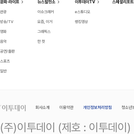
문화·라이프
뉴스발전소
이투데이TV
스페셜리포트
관광
이슈크래커
e스튜디오
방송/TV
요즘, 이거
랭킹영상
영화
그래픽스
음악
한 컷
공연/출판
스포츠
일반
회사소개
이용약관
개인정보처리방침
청소년
(주)이투데이 (제호 : 이투데이