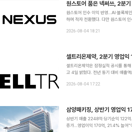
원스토어 품은 넥써쓰, 2분
원스토어 인수 이익 반영…AI·블록체인 게임 플랫폼 구축
하며 적자 전환했다. 다만 원스토어 
다. 넥써쓰는 연결 기준 올해 2분기 매출 58억원, 영업손실 53억원, 당기순이익 81억원을 기록했다
2026-08-04 18:21
고 4일 공시했다. 매출은 전년
셀트리온제약, 2분기 영업익 
셀트리온제약은 잠정실적 공시를 통해 올
고 4일 밝혔다. 전년 동기 대비 매출액
역대 최대치를 달성했다. 2분기 영업이익률은 전년 동기 대비 0.8%p 상승한 12.6%를 기록했다.
2026-08-04 17:22
케미컬 의약품의 안정적인 판매 실적
삼양패키징, 상반기 영업익 1
상반기 매출 2248억·당기순익 122억…
증가...영업이익 170억, 21.4% 늘