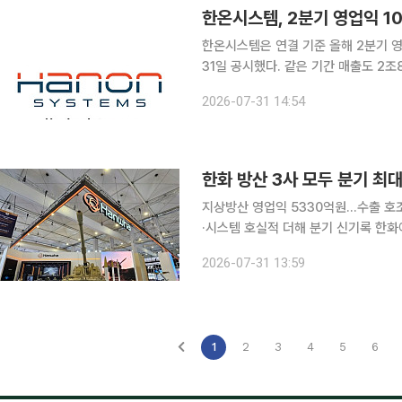
한온시스템, 2분기 영업익 1
한온시스템은 연결 기준 올해 2분기 영
31일 공시했다. 같은 기간 매출도 2조8752억원으로 작년 동기 대비 0.6% 늘었다. 한온시스템은
환율 효과 속 유럽 고객사 전동화 물량
2026-07-31 14:54
개선했다고 설명했다. 상반기
한화 방산 3사 모두 분기 최
지상방산 영업익 5330억원…수출 호
·시스템 호실적 더해 분기 신기록 한화에어로스페이스가 지상방산 수출 확대와 자회사 실적 개선에
힘입어 분기 기준 처음으로 영업이익 1조원을 넘겼다. 한화에어로스페이
2026-07-31 13:59
매출 9조2929억원, 영업이익 1조36
1
2
3
4
5
6