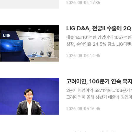
2026-08-06 17:36
분기 789억원보다 14.3% 감소했고
LIG D&A, 천궁Ⅱ 수출에 2
매출 1조1101억원·영업이익 1057
성장, 순이익은 24.5% 감소 LIG디펜스앤에어로스페이스(LIG D&A)가 천궁Ⅱ 수출과 국내 양산 사
업 확대에 힘입어 올해 2분기 매출과 영업이익을 두 자릿
2026-08-06 14:46
기준 매출 1조1101억원, 영업이익 105
고려아연, 106분기 연속 흑자
2분기 영업이익 5871억원…106분기
고려아연이 올해 상반기 매출과 영업이익
승과 판매량 확대에 힘입어 은을 비롯한 주요 
2026-08-05 16:46
2분기 연결 기준 매출 6조3726억원,