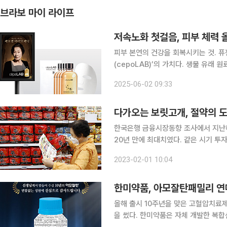
브라보 마이 라이프
저속노화 첫걸음, 피부 체력 올
피부 본연의 건강을 회복시키는 것. 
(cepoLAB)’의 가치다. 생물 유래
높은 호응을 얻고 있다. 세포랩은 신생물 자원 기반 바이오 헬스케어 기업 퓨젠바이오의 바이오 화
2025-06-02 09:33
장품 브랜드다. 퓨젠바이오는 당뇨병 
다가오는 보릿고개, 절약의 
한국은행 금융시장동향 조사에서 지난해
20년 만에 최대치였다. 같은 시기 투자
었고(금융투자협회), 일평균 거래 대금은
2023-02-01 10:04
래소). 경기 침체가 지속되며 부동산·
한미약품, 아모잘탄패밀리 연매
올해 출시 10주년을 맞은 고혈압치료
을 썼다. 한미약품은 자체 개발한 복합