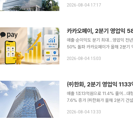
적 견인” 국내 PET 패키징 시장을 이끄는 삼양패키징이 올해 상반기 제품 판매 확대와 전사적인 비
2026-08-04 17:17
용 절감 노력에 힘입어 큰 폭의 실적 
카카오페이, 2분기 영업익 58
매출·순이익도 분기 최대…영업익 전년比
50% 돌파 카카오페이가 올해 2분기 역대 최대 실적을 기록했다. 카카오페이증권과 카카오페이손
해보험 등 자회사의 성장에 힘입어 금융 서
2026-08-04 15:03
는 올해 2분기 연결 기준 영업이익이 
㈜한화, 2분기 영업익 1133
매출 1조13억원으로 11.4% 줄어…
7.6% 증가 ㈜한화가 올해 2분기 건설과 화학 부문 부진으로 매출과 영업이익이 모두 감소했다.
㈜한화는 4일 별도 기준 2분기 매출 1
2026-08-04 13:33
기 대비 매출은 11.4%, 영업이익은 1