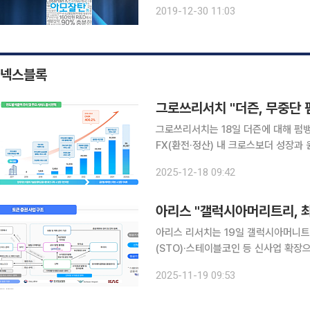
돌파했다고 30일 밝혔다. 아모잘탄패
2019-12-30 11:03
한가지씩 성분을 더한 3제 복합신약 ‘
넥스블록
그로쓰리서치 "더즌, 무중단
그로쓰리서치는 18일 더즌에 대해 펌
FX(환전·정산) 내 크로스보더 성장과
분석했다. 더즌은 온라인 쇼핑몰·핀테크 플랫폼·카드사·보험사 등 이용기관을 대상으로 은행과 연동
2025-12-18 09:42
한 디지털 뱅킹(이체·수납) 및 FX 자
아리스 리서치는 19일 갤럭시아머니트
(STO)·스테이블코인 등 신사업 확장으
아머니트리는 전자결제, O2O, 간편결제
2025-11-19 09:53
속회사인 갤럭시아메타버스가 블록체인