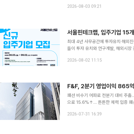
포함됐다. 2분기 영업이익 흑자 전환
2026-08-03 09:21
가파른 성장세를 보이면서 하반기 실적
최대 4년 사무공간에 투자유치·해외진출까지 맞춤 지원 서울핀테크
들이 투자 유치와 연구개발, 해외시장 
갈 유망 핀테크 기업을 새로 발굴한다. 2일 서울시는 이달 3일부터 하반기 입주기업 15개사를 모집
2026-08-02 11:15
한다고 밝혔다. 서울핀테크랩은 서울시가
F&F, 2분기 영업이익 865
패션 비수기 여파로 전분기 대비 주춤…
으로 15.6%↑… 튼튼한 체력 입증 패션 기업 F&F(에프앤에프)가 올 2분기 전년 동기 대비 완만한
성장세를 이어갔다. 패션 업계의 계절
2026-07-31 16:39