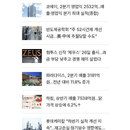
코웨이, 2분기 영업익 2532억...매
출·영업익 분기 최대 실적(종합)
반도체공학회 "주 52시간제 개선
시급…美·中에 추월당할 수도"
컴투스 신작 ‘제우스’ 26일 출시…과
금 부담 낮추고 경쟁 재미 살렸다
파라다이스, 2분기 매출 3181억
원…전년 대비 11.8% 증가
하림, 상반기 매출 7538억원…닭
가격 상승에 6.2%↑
롯데케미칼 "하반기 실적 개선 지
속"…재고손실·정기보수 영향에도