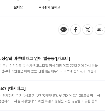
슬퍼요
추가취재 원해요
…정상화 바쁜데 재고 없어 ‘발동동’[가보니]
준비 신선식품 등 순차 입고…13일 정식 개장 목표 22일 만에 다시 문을
오전부터 직원들은 비어 있는 진열대를 채우느라 바쁘게 움직였다. 계란과
리를 잡기 시작했지만, 매장 곳곳엔 여전히 텅 빈 매대가 먼저 눈에 들어왔
까요? [해시태그]
’의 단계까지 온 지독하고 지독한 폭염입니다. 낮 기온이 37~39도를 찍는 극
 선선하게 느껴질 지경인데요. 이번 폭염의 중심은 처음 영남을 비롯한 동쪽
 북서풍이 산맥을 넘어 영남 쪽으로 내려오면서 뜨겁고 건조해졌는데요.