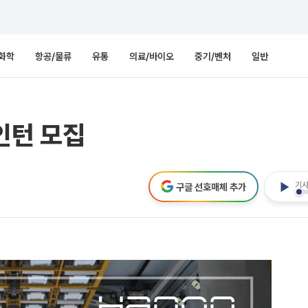
화학
항공/물류
유통
의료/바이오
중기/벤처
일반
인턴 모집
기사
구글 선호매체 추가