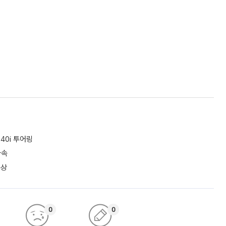
40i 투어링
가속
수상
0
0