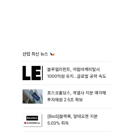
산업 최신 뉴스
블루엘리펀트, 어펄마캐피탈서
1000억원 유치…글로벌 공략 속도
포스코홀딩스, 계열사 지분 매각해
투자재원 2.5조 확보
[BioS]블랙록, 알테오젠 지분
5.03% 취득