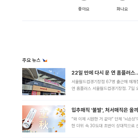
좋아요
화나요
주요 뉴스
22일 만에 다시 문 연 홈플러스
서울월드컵경기장점 67명 출근해 재개점 
연 홈플러스 서울월드컵경기장점. 7일 
우유, 과일 같은 신선식품이 차근차근 자
입추매직 '불발', 처서매직은 올
“와 이제 시원한 거 같아” 단체 ‘뇌손상
한 더위 속 30도대 초반이 상대적으로
지역에 있었습니다. 7월 말에는 서풍과