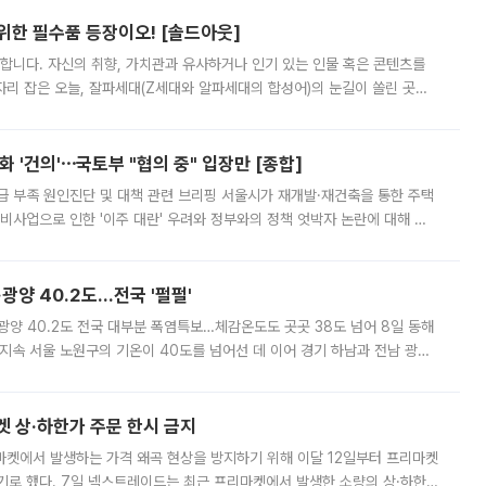
 위한 필수품 등장이오! [솔드아웃]
합니다. 자신의 취향, 가치관과 유사하거나 인기 있는 인물 혹은 콘텐츠를
'가 자리 잡은 오늘, 잘파세대(Z세대와 알파세대의 합성어)의 눈길이 쏠린 곳은
리는 공연장. 응원봉만큼이나 눈에 띄는 게 있습니다. 공연이 시작되기
 '건의'⋯국토부 "협의 중" 입장만 [종합]
급 부족 원인진단 및 대책 관련 브리핑 서울시가 재개발·재건축을 통한 주택
비사업으로 인한 '이주 대란' 우려와 정부와의 정책 엇박자 논란에 대해 정
실장은 2031년까지 31만 가구 착공 목표에 차질이 없다는 입장이나,
·광양 40.2도…전국 '펄펄'
·광양 40.2도 전국 대부분 폭염특보…체감온도도 곳곳 38도 넘어 8일 동해
지속 서울 노원구의 기온이 40도를 넘어선 데 이어 경기 하남과 전남 광양
. 전국 대부분 지역에 폭염특보가 내려진 가운데 곳곳에서 39~40도 안팎
켓 상·하한가 주문 한시 금지
마켓에서 발생하는 가격 왜곡 현상을 방지하기 위해 이달 12일부터 프리마켓
기로 했다. 7일 넥스트레이드는 최근 프리마켓에서 발생한 소량의 상·하한