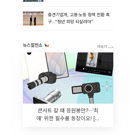
흑자 유지
중견기업계, 고용·노동 정책 전환 촉
구…“청년 희망 되살려야”
뉴스발전소
콘서트 갈 때 응원봉만?⋯'최
애' 위한 필수품 등장이오! [솔
드아웃]