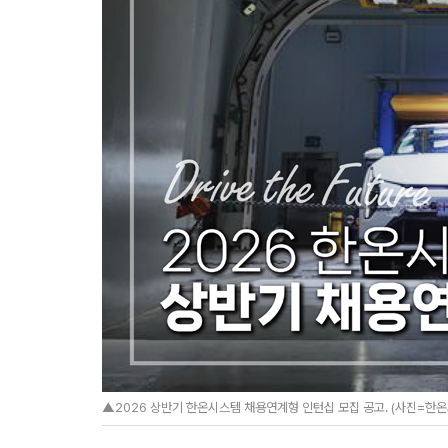
▲2026 상반기 한온시스템 채용연계형 인턴십 모집 공고. (사진=한온