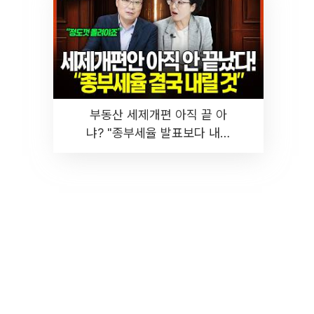
부동산 세제개편 아직 끝 아
냐? "종부세율 발표보다 내릴
것" 장기거주·양도세 전망 I 집
땅지성 I 김인만, 진미윤