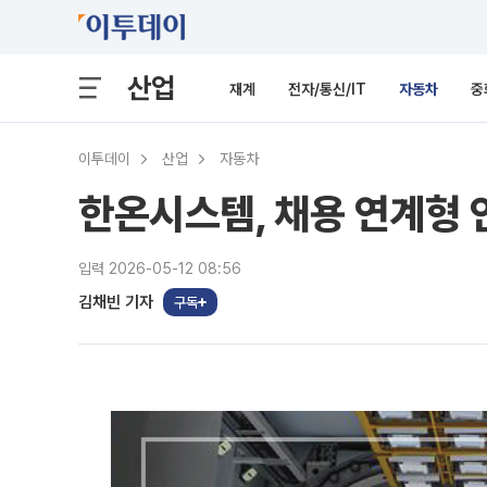
산업
재계
전자/통신/IT
자동차
중
이투데이
산업
자동차
한온시스템, 채용 연계형 
입력 2026-05-12 08:56
김채빈 기자
구독