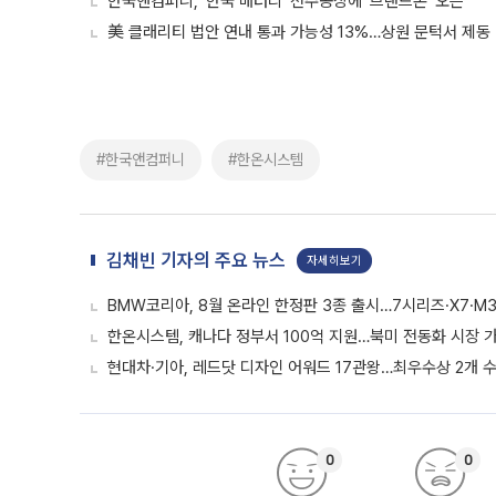
한국앤컴퍼니, '한국 배터리' 전주공장에 '브랜드존' 오픈
美 클래리티 법안 연내 통과 가능성 13%…상원 문턱서 제동
#한국앤컴퍼니
#한온시스템
김채빈 기자의 주요 뉴스
자세히보기
BMW코리아, 8월 온라인 한정판 3종 출시…7시리즈·X7·M3
한온시스템, 캐나다 정부서 100억 지원…북미 전동화 시장 
현대차·기아, 레드닷 디자인 어워드 17관왕…최우수상 2개 
0
0