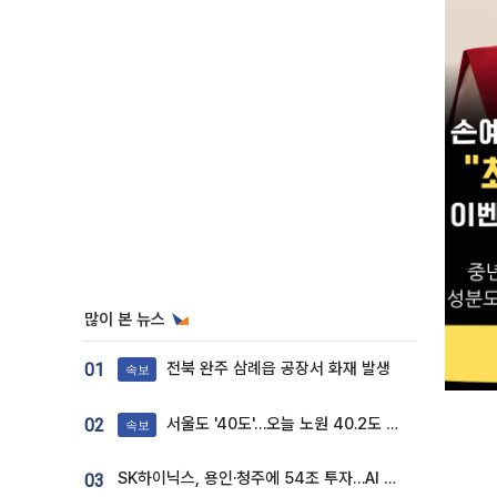
많이 본 뉴스
전북 완주 삼례읍 공장서 화재 발생
01
속보
서울도 '40도'…오늘 노원 40.2도 기록
02
속보
SK하이닉스, 용인·청주에 54조 투자…AI 메모리 생산기지 키운다
03