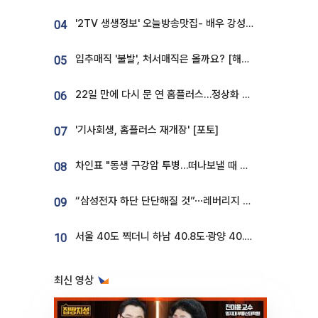
'2TV 생생정보' 오늘방송맛집- 배우 강성진 단골! 쌀국수ㆍ푸팟퐁 커리 맛집 '블○○○'
04
입추매직 '불발', 처서매직은 올까요? [해시태그]
05
22일 만에 다시 문 연 홈플러스…정상화 바쁜데 재고 없어 ‘발동동’[가보니]
06
'기사회생, 홈플러스 재개장' [포토]
07
차인표 "동생 구강암 투병…떠나보낼 때 가장 힘들었다”
08
“삼성전자 하단 단단해질 것”⋯레버리지 규제에 쏠림 완화 [찐코노미]
09
서울 40도 찍더니 하남 40.8도·광양 40.2도…전국 '펄펄'
10
최신 영상