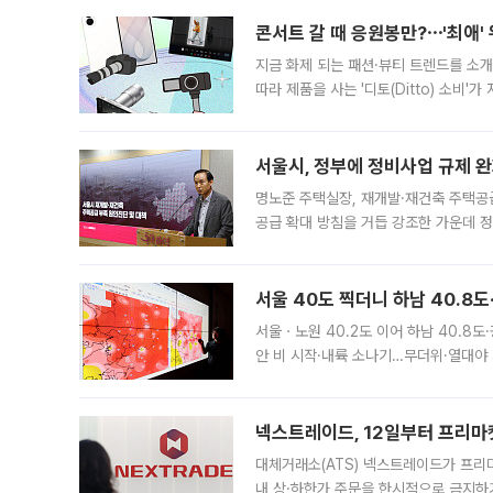
콘서트 갈 때 응원봉만?⋯'최애'
지금 화제 되는 패션·뷰티 트렌드를 소개
따라 제품을 사는 '디토(Ditto) 소비
어디일까요? 아이돌 콘서트 시작을 기다
서울시, 정부에 정비사업 규제 완화
명노준 주택실장, 재개발·재건축 주택공
공급 확대 방침을 거듭 강조한 가운데 정
면 반박하고 나섰다. 명노준 서울시 주택
서울 40도 찍더니 하남 40.8도
서울ㆍ노원 40.2도 이어 하남 40.8도
안 비 시작·내륙 소나기…무더위·열대야 
에서도 40도를 웃도는 기온이 관측됐다
의 극심한
넥스트레이드, 12일부터 프리마
대체거래소(ATS) 넥스트레이드가 프리
내 상·하한가 주문을 한시적으로 금지하