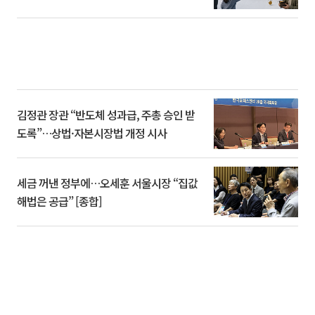
김정관 장관 “반도체 성과급, 주총 승인 받
도록”…상법·자본시장법 개정 시사
세금 꺼낸 정부에…오세훈 서울시장 “집값
해법은 공급” [종합]