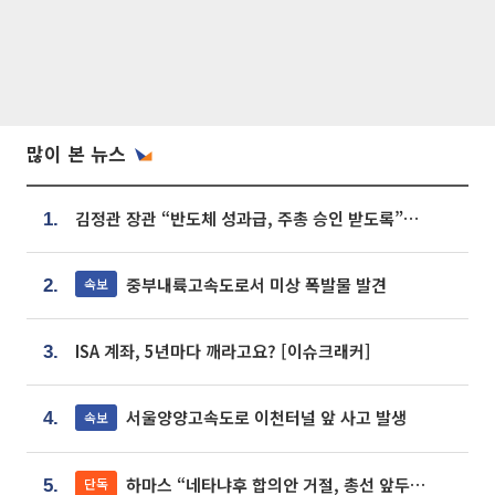
많이 본 뉴스
김정관 장관 “반도체 성과급, 주총 승인 받도록”…상법·자본시장법 개정 시사
1.
중부내륙고속도로서 미상 폭발물 발견
속보
2.
ISA 계좌, 5년마다 깨라고요? [이슈크래커]
3.
서울양양고속도로 이천터널 앞 사고 발생
속보
4.
하마스 “네타냐후 합의안 거절, 총선 앞두고 시간 끌기”
단독
5.