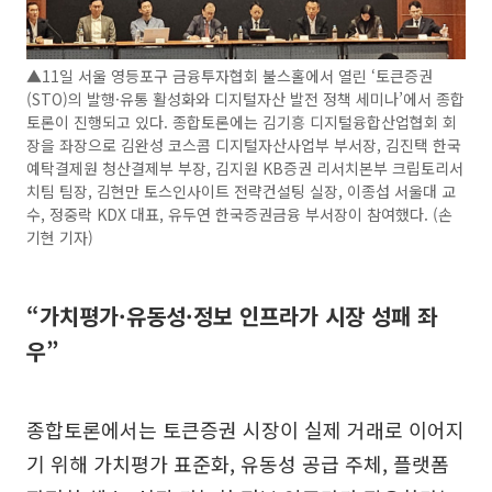
▲11일 서울 영등포구 금융투자협회 불스홀에서 열린 ‘토큰증권
(STO)의 발행·유통 활성화와 디지털자산 발전 정책 세미나’에서 종합
토론이 진행되고 있다. 종합토론에는 김기흥 디지털융합산업협회 회
장을 좌장으로 김완성 코스콤 디지털자산사업부 부서장, 김진택 한국
예탁결제원 청산결제부 부장, 김지원 KB증권 리서치본부 크립토리서
치팀 팀장, 김현만 토스인사이트 전략컨설팅 실장, 이종섭 서울대 교
수, 정중락 KDX 대표, 유두연 한국증권금융 부서장이 참여했다. (손
기현 기자)
“가치평가·유동성·정보 인프라가 시장 성패 좌
우”
종합토론에서는 토큰증권 시장이 실제 거래로 이어지
기 위해 가치평가 표준화, 유동성 공급 주체, 플랫폼