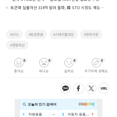
토큰화 실물자산 314억 달러 돌파, 韓 STO 시장도 제도화 속도
#STO
#토큰증권
#스테이블코인
#장외시장
#정형자산
0
0
0
0
좋아요
화나요
슬퍼요
추가취재 원해요