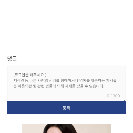
댓글
0 / 300