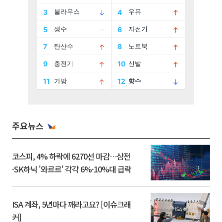
주요뉴스
코스피, 4% 하락에 6270선 마감…삼전
·SK하닉 '와르르' 각각 6%·10%대 급락
ISA 계좌, 5년마다 깨라고요? [이슈크래
커]