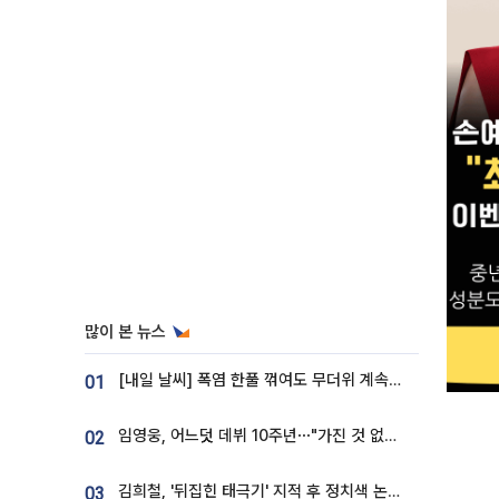
많이 본 뉴스
[내일 날씨] 폭염 한풀 꺾여도 무더위 계속⋯동해안 이틀 연속 비
01
임영웅, 어느덧 데뷔 10주년⋯"가진 것 없던 시절, 내 앞엔 20명의 팬뿐"
02
김희철, '뒤집힌 태극기' 지적 후 정치색 논란…"좌우 떠나 우리나라 국기"
03