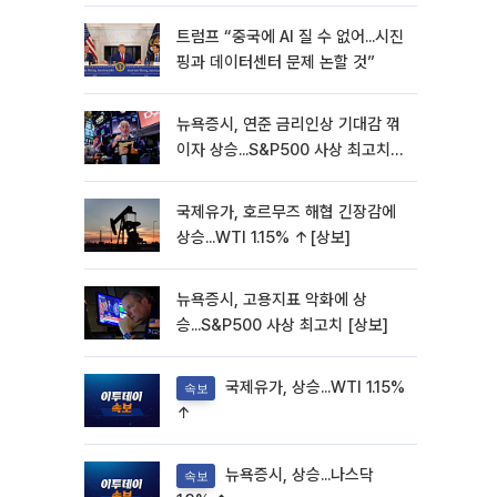
트럼프 “중국에 AI 질 수 없어...시진
핑과 데이터센터 문제 논할 것”
뉴욕증시, 연준 금리인상 기대감 꺾
이자 상승...S&P500 사상 최고치
[종합]
국제유가, 호르무즈 해협 긴장감에
상승...WTI 1.15% ↑[상보]
뉴욕증시, 고용지표 악화에 상
승...S&P500 사상 최고치 [상보]
국제유가, 상승...WTI 1.15%
속보
↑
뉴욕증시, 상승...나스닥
속보