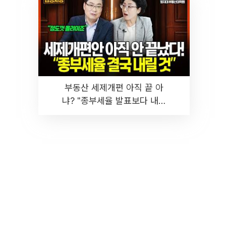
부동산 세제개편 아직 끝 아
냐? "종부세율 발표보다 내릴
것" 장기거주·양도세 전망 I 집
땅지성 I 김인만, 진미윤