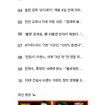
놀란 감독 '오디세이', 개봉 4일 만에 100만 돌파⋯'왕사남' 보다 빠르다
04
천안 교회서 11세 아동 사망…“침대에 묶여 있었다” 진술 확보
05
06
'불명' 문세윤, 故 터틀맨 빈자리 채웠다…'거북이' 눈물의 최종 우승
AT마드리드 ‘7번’ 이강인 “120% 쏟겠다”⋯시메오네 감독 “필요한 선수”
07
'전참시' 리센느, 데뷔 '3년 차' 첫 연말 무대 오른다⋯"그동안 섭외 안 와"
08
한정수, 황정민 사태에 분노⋯"불공정한 게임, 폭로자도 오픈 하라"
09
10대 건설사 브랜드 아파트 청약 경쟁률 9.85대 1…일반 단지의 4배
10
최신 영상