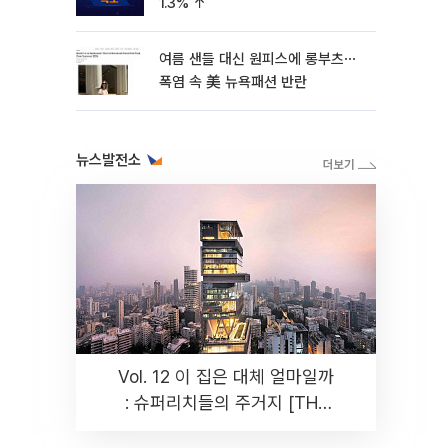
1.3% ↑
여름 샌들 대신 원피스에 롱부츠⋯
폭염 속 美 뉴욕패션 반란
뉴스발전소
Vol. 12 이 집은 대체 얼마일까
: 슈퍼리치들의 주거지 [THE
RARE]