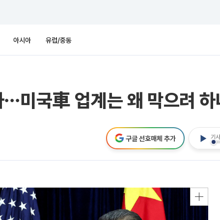
아시아
유럽/중동
차⋯미국車 업계는 왜 막으려 하
기사
구글 선호매체 추가