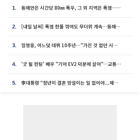
동해안은 시간당 80㎜ 폭우, 그 외 지역은 폭염…‘극과 극 날씨’
1.
[내일 날씨] 폭염 한풀 꺾여도 무더위 계속⋯동해안 이틀 연속 비
2.
임영웅, 어느덧 데뷔 10주년⋯"가진 것 없던 시절, 내 앞엔 20명의 팬뿐"
3.
'굿 윌 헌팅' 배우 "기아 EV2 덕분에 살아"…교통사고 후 안전성 극찬
4.
李대통령 “청년이 결혼 망설이는 일 없어야...제도상 불이익 조사”
5.