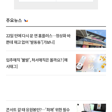
주요뉴스
22일 만에 다시 문 연 홈플러스…정상화 바
쁜데 재고 없어 ‘발동동’[가보니]
입추매직 '불발', 처서매직은 올까요? [해
시태그]
콘서트 갈 때 응원봉만?⋯'최애' 위한 필수