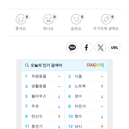
0
0
0
0
좋아요
화나요
슬퍼요
추가취재 원해요