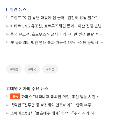
관련 뉴스
트럼프 “이란 답변 마음에 안 들어...완전히 용납 불가”
카타르 LNG 유조선, 호르무즈해협 통과…이란 전쟁 발발 후 첫 수출
중국 유조선, 호르무즈 인근서 피격⋯이란 전쟁 발발 후 처음
美 클래리티 법안 연내 통과 가능성 13%…상원 문턱서 제동
#이란
#미국
#휴전
고대영 기자의 주요 뉴스
하마스 “네타냐후 합의안 거절, 총선 앞둔 시간 끌기”
단독
백악관 “전투함 등 4척 해외 건조해야”⋯한국 수주 기대
스페이스X 1차 '보호예수 해제' 임박⋯“주가 추가 하락 가능성”