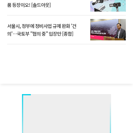
품 등장이오! [솔드아웃]
서울시, 정부에 정비사업 규제 완화 '건
의'⋯국토부 "협의 중" 입장만 [종합]