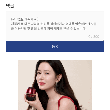
댓글
0 / 300