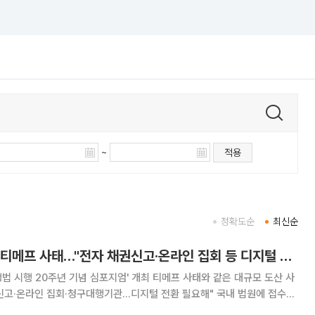
~
적용
정확도순
최신순
수만명 채권자 몰린 티메프 사태…"전자 채권신고·온라인 집회 등 디지털 전환 필요"
법 시행 20주년 기념 심포지엄' 개최 티메프 사태와 같은 대규모 도산 사
라인 집회·청구대행기관...디지털 전환 필요해" 국내 법원에 접수되
연간 2000건 안팎까지 늘어나며 역대 최대 수준을 기록한 가운데 티몬·위