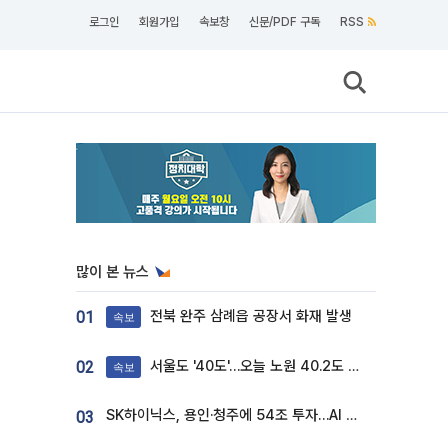
로그인
회원가입
속보창
신문/PDF 구독
RSS
많이 본 뉴스
전북 완주 삼례읍 공장서 화재 발생
01
속보
서울도 '40도'…오늘 노원 40.2도 기록
02
속보
SK하이닉스, 용인·청주에 54조 투자…AI 메모리 생산기지 키운다
03