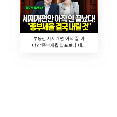
부동산 세제개편 아직 끝 아
냐? "종부세율 발표보다 내릴
것" 장기거주·양도세 전망 I 집
땅지성 I 김인만, 진미윤