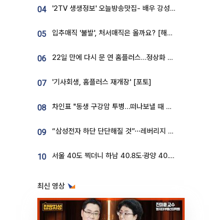
'2TV 생생정보' 오늘방송맛집- 배우 강성진 단골! 쌀국수ㆍ푸팟퐁 커리 맛집 '블○○○'
04
입추매직 '불발', 처서매직은 올까요? [해시태그]
05
22일 만에 다시 문 연 홈플러스…정상화 바쁜데 재고 없어 ‘발동동’[가보니]
06
'기사회생, 홈플러스 재개장' [포토]
07
차인표 "동생 구강암 투병…떠나보낼 때 가장 힘들었다”
08
“삼성전자 하단 단단해질 것”⋯레버리지 규제에 쏠림 완화 [찐코노미]
09
서울 40도 찍더니 하남 40.8도·광양 40.2도…전국 '펄펄'
10
최신 영상