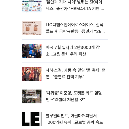
'불안과 기대 사이' 널뛰는 SK하이
닉스…증권가 "HBM4·LTA 기반 펀
터멘털 견고"
LIG디펜스앤에어로스페이스, 실적
발표 후 급락→반등⋯증권가 “28년
까지 튼튼”
미국 7월 일자리 2만3000개 감
소…고용 둔화 우려 확산
하하·스컬, 가뭄 속 밀양 '물 축제' 출
연…"출연료 전액 기부"
'차쥐뿔' 이준영, 포켓몬 카드 열혈
팬⋯"리셀러 처단할 것"
블루엘리펀트, 어펄마캐피탈서
1000억원 유치…글로벌 공략 속도