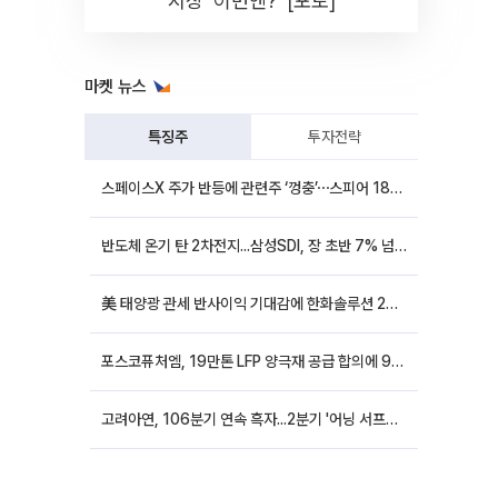
시장 '이번엔?' [포토]
마켓 뉴스
특징주
투자전략
스페이스X 주가 반등에 관련주 ‘껑충’⋯스피어 18%ㆍ에이치브이엠 12%↑
반도체 온기 탄 2차전지...삼성SDI, 장 초반 7% 넘게 껑충
美 태양광 관세 반사이익 기대감에 한화솔루션 20%대·OCI홀딩스 14%대 급등
포스코퓨처엠, 19만톤 LFP 양극재 공급 합의에 9%대 강세
고려아연, 106분기 연속 흑자...2분기 '어닝 서프라이즈'에 장 초반 12%대 강세