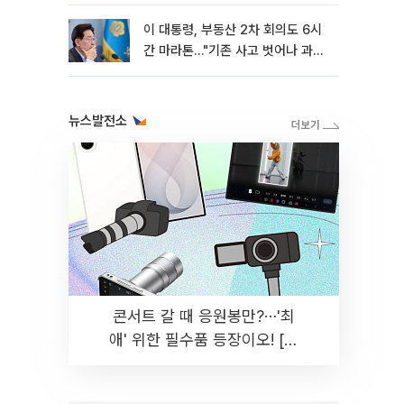
이 대통령, 부동산 2차 회의도 6시
간 마라톤…"기존 사고 벗어나 과감
히 실천"
뉴스발전소
콘서트 갈 때 응원봉만?⋯'최
애' 위한 필수품 등장이오! [솔
드아웃]