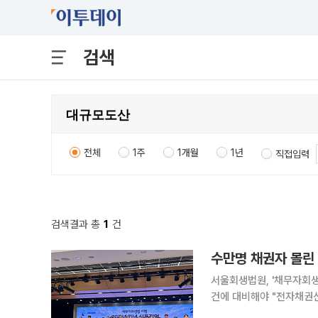
검색
전체
1주
1개월
1년
직접입력
검색결과 총
1
건
서울회생법원, '채무자회생
건에 대비해야 "전자채권신고·온
는 법인파산 사건이 최근 