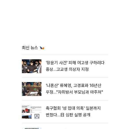
최신 뉴스
'장윤기 사건' 피해 여고생 구하려다
중상…고교생 의상자 지정
'나혼산' 류혜영, 고경표와 16년산
우정…"자취방서 부모님과 마주쳐"
축구협회 '성 접대 의혹' 일본까지
번졌다…日 심판 실명 공개