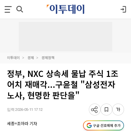
이투데이
경제
경제정책
정부, NXC 상속세 물납 주식 1조
어치 재매각...구윤철 "삼성전자
노사, 현명한 판단을"
입력 2026-05-11 17:12
세종=조아라 기자
구글 선호매체 추가