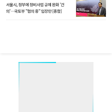
서울시, 정부에 정비사업 규제 완화 '건
의'⋯국토부 "협의 중" 입장만 [종합]