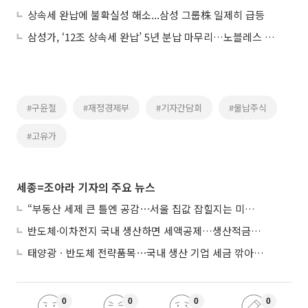
상속세 완납에 불확실성 해소...삼성 그룹株 일제히 급등
삼성가, ‘12조 상속세 완납’ 5년 분납 마무리…노블레스 오블리주 실천
#구윤철
#재정경제부
#기자간담회
#물납주식
#고유가
세종=조아라 기자의 주요 뉴스
“부동산 세제 큰 틀엔 공감⋯서울 집값 잡힐지는 미지수”
반도체·이차전지 국내 생산하면 세액공제…생산적금융 ISA 신설
태양광ㆍ반도체 전략품목⋯국내 생산 기업 세금 깎아준다
0
0
0
0