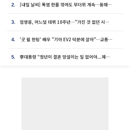
[내일 날씨] 폭염 한풀 꺾여도 무더위 계속⋯동해안 이틀 연속 비
2.
임영웅, 어느덧 데뷔 10주년⋯"가진 것 없던 시절, 내 앞엔 20명의 팬뿐"
3.
'굿 윌 헌팅' 배우 "기아 EV2 덕분에 살아"…교통사고 후 안전성 극찬
4.
李대통령 “청년이 결혼 망설이는 일 없어야...제도상 불이익 조사”
5.