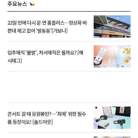
주요뉴스
22일 만에 다시 문 연 홈플러스…정상화 바
쁜데 재고 없어 ‘발동동’[가보니]
입추매직 '불발', 처서매직은 올까요? [해
시태그]
콘서트 갈 때 응원봉만?⋯'최애' 위한 필수
품 등장이오! [솔드아웃]