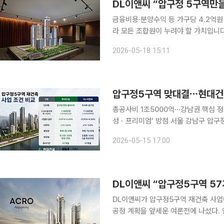
DL이앤씨 “압구정 5구역만을
금융비용·분양수익 등 가구당 4.2억원 우위 주장 “한강 조망과 남향은 일부
라 모든 조합원이 누려야 할 가치입니다.” 서울 강남구 압구정5구역 재건축 수주전이 30
선정 총회를 앞두고 본격 경쟁이 이뤄
2026-05-18 15:11
설계 특화 등을 앞세워 조합원 표심 공
총공사비 1조5000억⋯강남권 핵심 정
성ㆍ프리미엄’ 방점 서울 강남구 압구정5구역 재건축 수주전이 단순 브랜드 경쟁을 넘어 공사비와
금융조건, 사업 안정성을 둘러싼 ‘조건
2026-05-15 17:00
앞세워 사업 안정성과 복합개발 구상을
DL이앤씨 “압구정5구역 5
DL이앤씨가 압구정5구역 재건축 사업에
공정 계획을 앞세운 여론전에 나섰다.
글로벌 검증 사례와 디지털 시뮬레이션