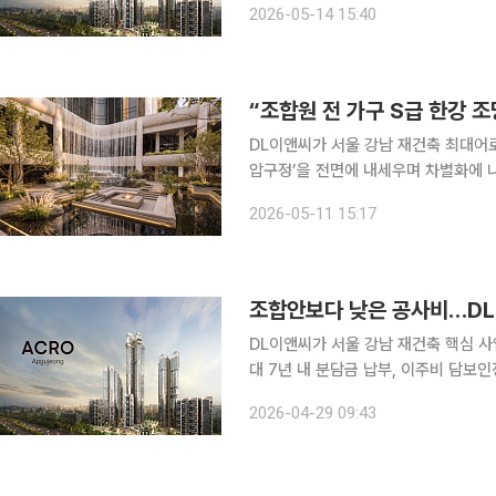
2026-05-14 15:40
이다. DL이앤씨는 14일 “압구정5
“조합원 전 가구 S급 한강 
DL이앤씨가 서울 강남 재건축 최대어
압구정’을 전면에 내세우며 차별화에 나
성 기술 등을 집약해 압구정의 새로운 랜드마크를
2026-05-11 15:17
역에 ‘아크로 압구정(ACRO Apguje
조합안보다 낮은 공사비…DL
DL이앤씨가 서울 강남 재건축 핵심 
대 7년 내 분담금 납부, 이주비 담보인정비율
계에 따르면 DL이앤씨는 조합의 예정 
2026-04-29 09:43
공사비로 제안했다. 물가 상승에 따른 