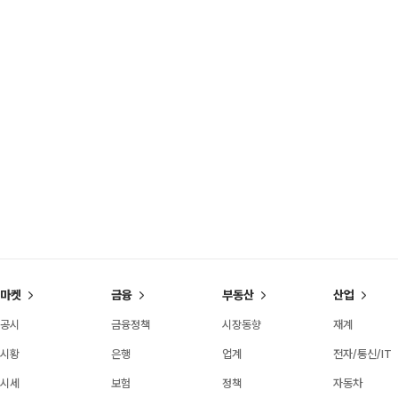
마켓
금융
부동산
산업
공시
금융정책
시장동향
재계
시황
은행
업계
전자/통신/IT
시세
보험
정책
자동차