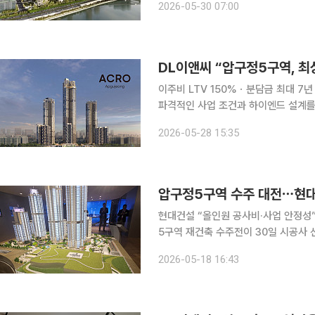
2026-05-30 07:00
DL이앤씨 “압구정5구역, 최
이주비 LTV 150%ㆍ분담금 최대 7년 유예 등 내세워 DL이앤씨가 
파격적인 사업 조건과 하이엔드 설계를
사업 속도를 높이는 금융·사업 조건과 
2026-05-28 15:35
드마
현대건설 “올인원 공사비·사업 안정성”DL이앤씨
5구역 재건축 수주전이 30일 시공사 
구정 현대’ 브랜드의 상징성과 대규모
2026-05-18 16:43
건, 한강 조망 특화 설계 등 5구역 맞