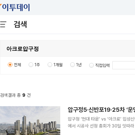
검색
전체
1주
1개월
1년
직접입력
검색결과 총
9
건
압구정5·신반포19·25차 ‘
압구정 ‘현대 타운’ vs ‘아크로’ 입성신반포 ‘래미
에서 시공사 선정 총회가 30일 잇따라
건축 사업지인 압구정5구역과 신반포1