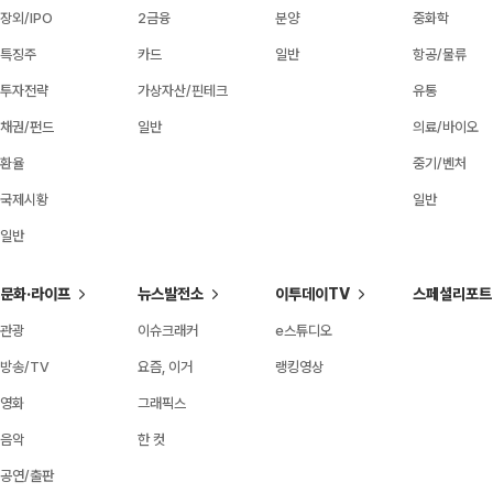
장외/IPO
2금융
분양
중화학
특징주
카드
일반
항공/물류
투자전략
가상자산/핀테크
유통
채권/펀드
일반
의료/바이오
환율
중기/벤처
국제시황
일반
일반
문화·라이프
뉴스발전소
이투데이TV
스페셜리포트
관광
이슈크래커
e스튜디오
방송/TV
요즘, 이거
랭킹영상
영화
그래픽스
음악
한 컷
공연/출판