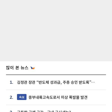
많이 본 뉴스
김정관 장관 “반도체 성과급, 주총 승인 받도록”…상법·자본시장법 개정 시사
1.
중부내륙고속도로서 미상 폭발물 발견
속보
2.