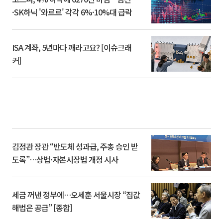
·SK하닉 '와르르' 각각 6%·10%대 급락
ISA 계좌, 5년마다 깨라고요? [이슈크래
커]
김정관 장관 “반도체 성과급, 주총 승인 받
도록”…상법·자본시장법 개정 시사
세금 꺼낸 정부에…오세훈 서울시장 “집값
해법은 공급” [종합]