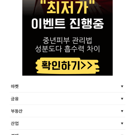
마켓
금융
부동산
산업