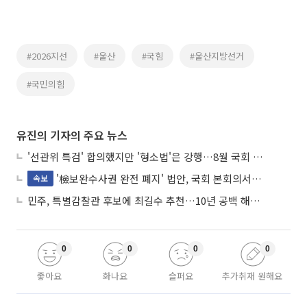
#2026지선
#울산
#국힘
#울산지방선거
#국민의힘
유진의 기자의 주요 뉴스
'선관위 특검' 합의했지만 '형소법'은 강행…8월 국회 '입법 2차전' 예고
'檢보완수사권 완전 폐지' 법안, 국회 본회의서 민주당 주도 통과
속보
민주, 특별감찰관 후보에 최길수 추천…10년 공백 해소 속도
0
0
0
0
좋아요
화나요
슬퍼요
추가취재 원해요