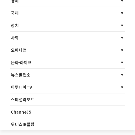
경제
국제
정치
사회
오피니언
문화·라이프
뉴스발전소
이투데이TV
스페셜리포트
Channel 5
위너스IR클럽